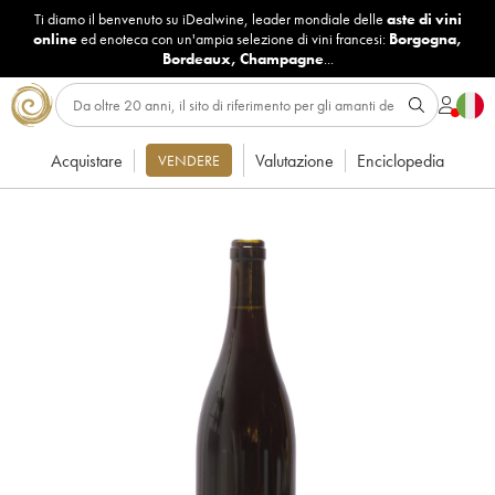
Ti diamo il benvenuto su iDealwine, leader mondiale delle
aste di vini
online
ed enoteca con un'ampia selezione di vini francesi:
Borgogna
,
Bordeaux
,
Champagne
...
Acquistare
Valutazione
Enciclopedia
VENDERE