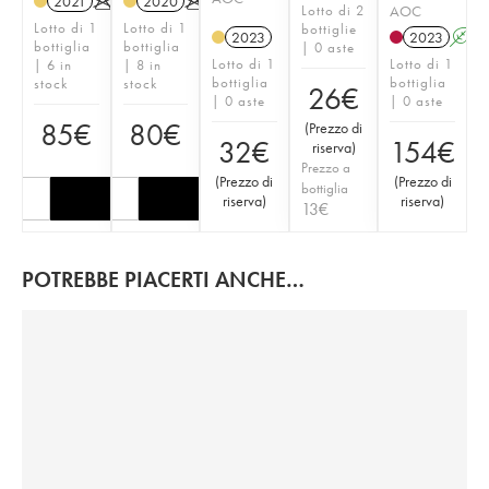
2021
K
2020
K
Lotto di 2
AOC
Lotto di 1
Lotto di 1
bottiglie
2023
2023
A
bottiglia
bottiglia
| 0 aste
Lotto di 1
Lotto di 1
| 6 in
| 8 in
bottiglia
bottiglia
stock
stock
26
€
| 0 aste
| 0 aste
85
€
80
€
(
Prezzo di
32
€
154
€
riserva
)
Prezzo a
(
Prezzo di
(
Prezzo di
bottiglia
riserva
)
riserva
)
13
€
POTREBBE PIACERTI ANCHE…