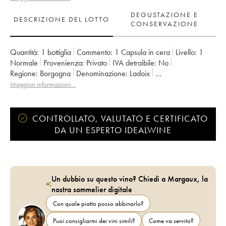
DEGUSTAZIONE E
DESCRIZIONE DEL LOTTO
CONSERVAZIONE
Quantità:
1 bottiglia
Commento:
1 Capsula in cera
Livello:
1
Normale
Provenienza:
privato
IVA detraibile:
no
Regione:
Borgogna
Denominazione:
Ladoix
Proprietario:
Antonio Quari
Maggiori informazioni…
CONTROLLATO, VALUTATO E CERTIFICATO
DA UN ESPERTO IDEALWINE
Un dubbio su questo vino? Chiedi a Margaux, la
nostra sommelier digitale
Con quale piatto posso abbinarlo?
Puoi consigliarmi dei vini simili?
Come va servito?