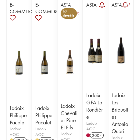
E-
E-
ASTA
ASTA
ASTA
3
COMMERCE
COMMERCE
IVA
detraibile
Ladoix
Ladoix
GFA La
Les
Ladoix
Ladoix
Ladoix
Rondièr
Briquott
Chevali
Philippe
Philippe
e
es
er Père
Pacalet
Pacalet
Ladoix
Antonio
Et Fils
Ladoix
Ladoix
AOC
Quari
Ladoix
AOC
AOC
2004
Ladoix
AOC