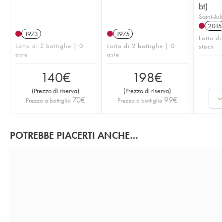
bt)
Saint-Ju
2015
1973
1975
Lotto di
Lotto di 2 bottiglie | 0
Lotto di 2 bottiglie | 0
stock
aste
aste
140
€
198
€
(
Prezzo di riserva
)
(
Prezzo di riserva
)
70
€
99
€
Prezzo a bottiglia
Prezzo a bottiglia
POTREBBE PIACERTI ANCHE…