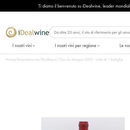
Ti diamo il benvenuto su iDealwine, leader mondia
I nostri vini
I nostri vini per regione
Le nos
Home
/
Acquistare vini
/
Bordeaux
/
Clos du Marquis 2002 - Lotto di 1 bottiglia