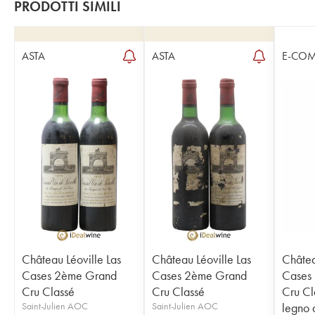
PRODOTTI SIMILI
ASTA
ASTA
E-CO
Château Léoville Las
Château Léoville Las
Châtea
Cases 2ème Grand
Cases 2ème Grand
Cases
Cru Classé
Cru Classé
Cru Cl
Saint-Julien AOC
Saint-Julien AOC
legno 