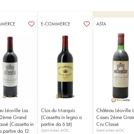
MMERCE
E-COMMERCE
ASTA
u Léoville Las
Clos du Marquis
Château Léoville 
 2ème Grand
(Cassetta in legno a
Cases 2ème Gra
assé (Cassetta in
partire da 6 bt)
Cru Classé
a partire da 12
Saint-Julien AOC
Saint-Julien AOC