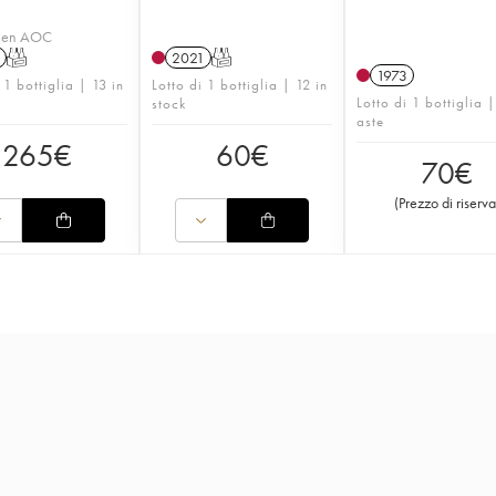
lien AOC
T
2021
T
1973
 1 bottiglia | 13 in
Lotto di 1 bottiglia | 12 in
Lotto di 1 bottiglia 
stock
aste
265
€
60
€
70
€
(
Prezzo di riserva