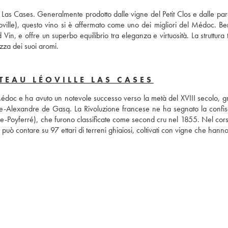
Las Cases. Generalmente prodotto dalle vigne del Petit Clos e dalle parce
ville), questo vino si è affermato come uno dei migliori del Médoc. Bene
d Vin, e offre un superbo equilibrio tra eleganza e virtuosità. La struttura 
ezza dei suoi aromi.
TEAU LÉOVILLE LAS CASES
édoc e ha avuto un notevole successo verso la metà del XVIII secolo, gra
se-Alexandre de Gasq. La Rivoluzione francese ne ha segnato la confisc
ille-Poyferré), che furono classificate come second cru nel 1855. Nel cors
può contare su 97 ettari di terreni ghiaiosi, coltivati con vigne che hanno