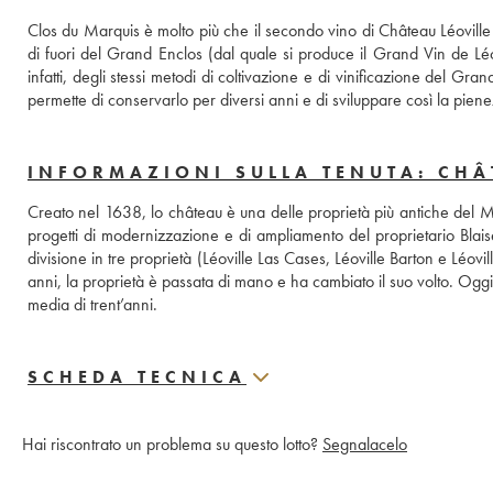
Clos du Marquis è molto più che il secondo vino di Château Léoville 
di fuori del Grand Enclos (dal quale si produce il Grand Vin de Léo
infatti, degli stessi metodi di coltivazione e di vinificazione del Gran
permette di conservarlo per diversi anni e di sviluppare così la pien
INFORMAZIONI SULLA TENUTA: CHÂ
Creato nel 1638, lo château è una delle proprietà più antiche del M
progetti di modernizzazione e di ampliamento del proprietario Blai
divisione in tre proprietà (Léoville Las Cases, Léoville Barton e Léov
anni, la proprietà è passata di mano e ha cambiato il suo volto. Oggi 
media di trent’anni.
SCHEDA TECNICA
Hai riscontrato un problema su questo lotto?
Segnalacelo