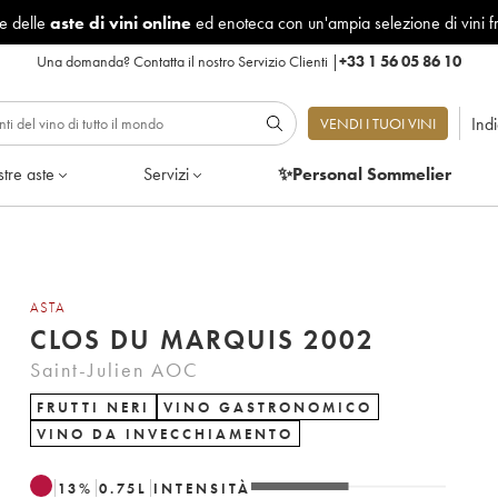
le delle
aste di vini online
ed enoteca con un'ampia selezione di vini f
Una domanda?
Contatta il nostro Servizio Clienti
|
+33 1 56 05 86 10
Ind
VENDI I TUOI VINI
tre aste
Servizi
✨Personal Sommelier
ASTA
CLOS DU MARQUIS 2002
Saint-Julien AOC
FRUTTI NERI
VINO GASTRONOMICO
VINO DA INVECCHIAMENTO
13
%
0.75
L
INTENSITÀ