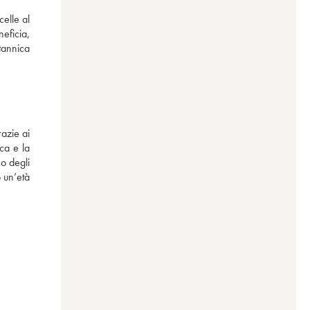
lle al 
ficia, 
tannica 
zie ai 
a e la 
o degli 
 un’età 