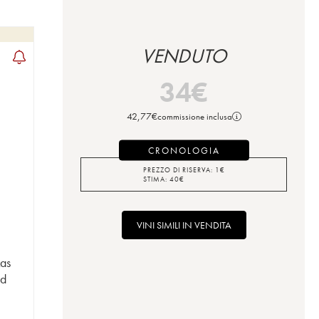
VENDUTO
34
€
42,77
€
commissione inclusa
CRONOLOGIA
PREZZO DI RISERVA:
1
€
STIMA:
40
€
VINI SIMILI IN VENDITA
Las
nd