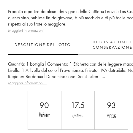
Prodotto a partire da alcuni dei vigneti dello Château Léoville Las Ca
questo vino, sublime fin da giovane, è più morbido e di più facile ac
rispetto al suo fratello maggiore.
Maggiori informazioni
DEGUSTAZIONE E
DESCRIZIONE DEL LOTTO
CONSERVAZIONE
Quantità:
1 bottiglia
Commento:
1 Etichetta con delle leggere mac
Livello:
1
A livello del collo
Provenienza:
privato
IVA detraibile:
n
Regione:
Bordeaux
Denominazione:
Saint-Julien
Proprietario:
SC du Ch. Léoville Las Cases (Consorts Delon)
Maggiori informazioni…
90
17.5
93