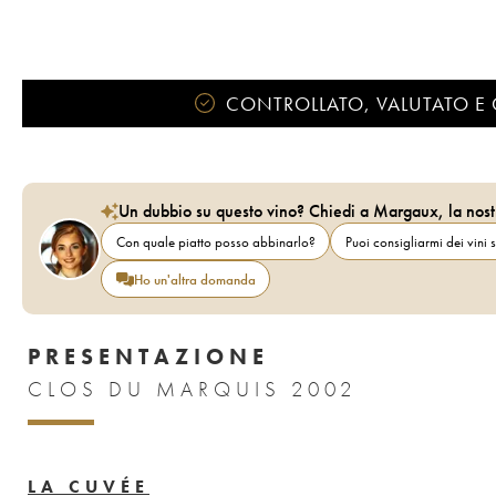
CONTROLLATO, VALUTATO E 
Un dubbio su questo vino? Chiedi a Margaux, la nost
Con quale piatto posso abbinarlo?
Puoi consigliarmi dei vini s
Ho un'altra domanda
PRESENTAZIONE
CLOS DU MARQUIS 2002
LA CUVÉE