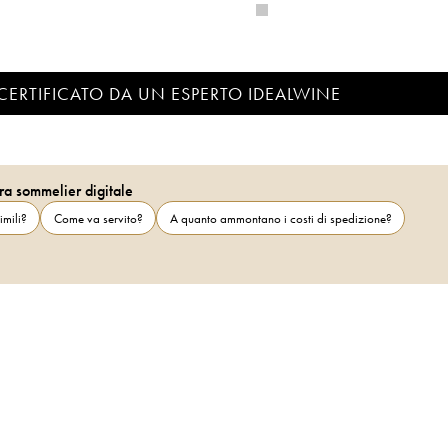
CERTIFICATO DA UN ESPERTO IDEALWINE
ra sommelier digitale
imili?
Come va servito?
A quanto ammontano i costi di spedizione?