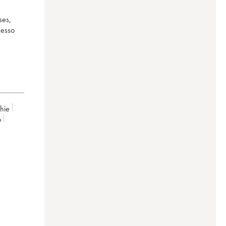
ses,
cesso
chie
o