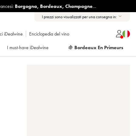
rancesi:
Borgogna
,
Bordeaux
,
Champagne
...
I prezzi sono visualizzati per una consegna in:
ici iDealwine
Enciclopedia del vino
I must-have iDealwine
🍇
Bordeaux En Primeurs