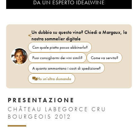
DA UN ESPERTO IDEALWINE
Un dubbio su questo vino? Chiedi a Margaux, la
nostra sommelier digitale
Con quale piatto posso abbinarlo?
Puoi consigliarmi dei vini simili?
Come va servito?
A quanto ammontano i costi di spedizione?
Ho un'altra domanda
PRESENTAZIONE
CHÂTEAU LABEGORCE CRU
BOURGEOIS 2012