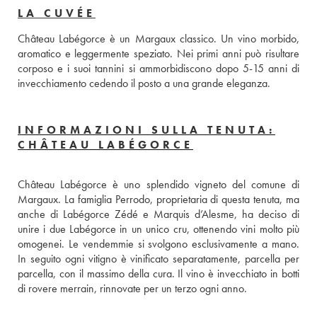
LA CUVÉE
Château Labégorce è un Margaux classico. Un vino morbido, 
aromatico e leggermente speziato. Nei primi anni può risultare 
corposo e i suoi tannini si ammorbidiscono dopo 5-15 anni di 
invecchiamento cedendo il posto a una grande eleganza.
INFORMAZIONI SULLA TENUTA:
CHÂTEAU LABÉGORCE
Château Labégorce è uno splendido vigneto del comune di 
Margaux. La famiglia Perrodo, proprietaria di questa tenuta, ma 
anche di Labégorce Zédé e Marquis d’Alesme, ha deciso di 
unire i due Labégorce in un unico cru, ottenendo vini molto più 
omogenei. Le vendemmie si svolgono esclusivamente a mano. 
In seguito ogni vitigno è vinificato separatamente, parcella per 
parcella, con il massimo della cura. Il vino è invecchiato in botti 
di rovere merrain, rinnovate per un terzo ogni anno.