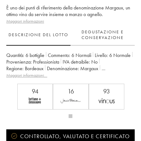
È uno dei punti di riferimento della denominazione Margaux, un
ottimo vino da servire insieme a manzo o agnello.
Maggiori informazioni
DEGUSTAZIONE E
DESCRIZIONE DEL LOTTO
CONSERVAZIONE
Quantità:
6 bottiglie
Commento:
6 Normali
Livello:
6
Normale
Provenienza:
professionista
IVA detraibile:
no
Regione:
Bordeaux
Denominazione:
Margaux
Classificazione:
Cru Bourgeois
Proprietario:
Famille Perrodo
Maggiori informazioni…
94
16
93
CONTROLLATO, VALUTATO E CERTIFICATO