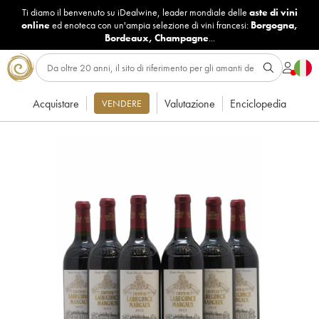
Ti diamo il benvenuto su iDealwine, leader mondiale delle
aste di vini
online
ed enoteca con un'ampia selezione di vini francesi:
Borgogna
,
Bordeaux
,
Champagne
...
Acquistare
Valutazione
Enciclopedia
VENDERE