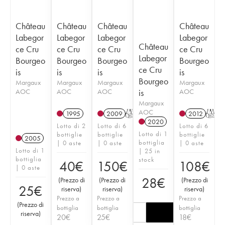
Château
Château
Château
Château
Labegor
Labegor
Labegor
Labegor
Château
ce Cru
ce Cru
ce Cru
ce Cru
Labegor
Bourgeo
Bourgeo
Bourgeo
Bourgeo
ce Cru
is
is
is
is
Bourgeo
Margaux
Margaux
Margaux
Margaux
AOC
AOC
AOC
is
AOC
Margaux
AOC
1995
2009
T
2012
T
2020
Lotto di 2
Lotto di 6
Lotto di 6
Lotto di 1
bottiglie
bottiglie
bottiglie
2005
bottiglia
| 0 aste
| 0 aste
| 0 aste
Lotto di 1
| 25 in
bottiglia
stock
40
€
150
€
108
€
| 0 aste
28
€
(
Prezzo di
(
Prezzo di
(
Prezzo di
25
€
riserva
)
riserva
)
riserva
)
Prezzo a
Prezzo a
Prezzo a
(
Prezzo di
bottiglia
bottiglia
bottiglia
riserva
)
20
€
25
€
18
€