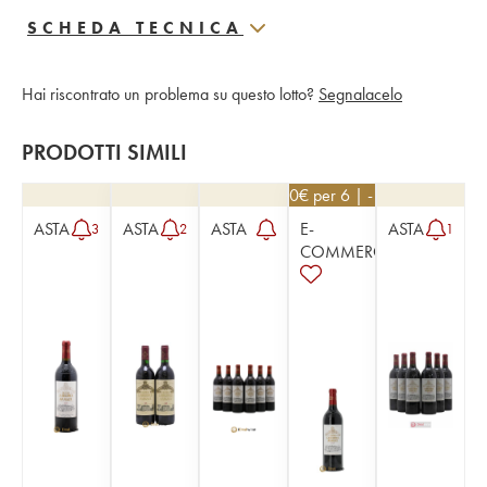
SCHEDA TECNICA
Hai riscontrato un problema su questo lotto?
Segnalacelo
PRODOTTI SIMILI
25,20
€
per 6 | - 10%
ASTA
ASTA
ASTA
E-
ASTA
3
2
1
COMMERCE