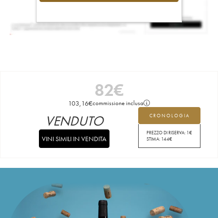
82
€
103,16
€
commissione inclusa
VENDUTO
CRONOLOGIA
PREZZO DI RISERVA:
1
€
VINI SIMILI IN VENDITA
STIMA:
144
€