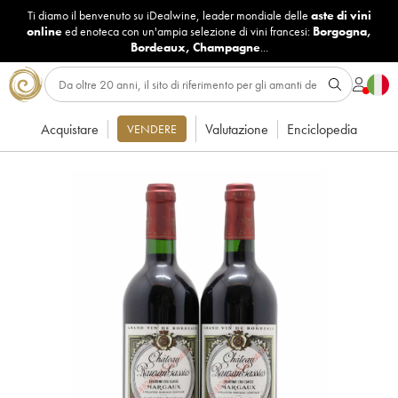
Ti diamo il benvenuto su iDealwine, leader mondiale delle
aste di vini
online
ed enoteca con un'ampia selezione di vini francesi:
Borgogna
,
Bordeaux
,
Champagne
...
Acquistare
Valutazione
Enciclopedia
VENDERE