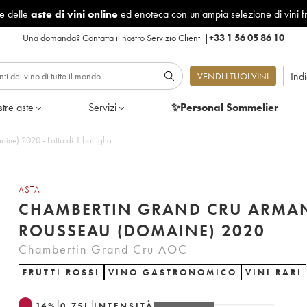
le delle
aste di vini online
ed enoteca con un'ampia selezione di vini f
Una domanda?
Contatta il nostro Servizio Clienti
|
+33 1 56 05 86 10
Ind
VENDI I TUOI VINI
tre aste
Servizi
✨Personal Sommelier
Chambertin Grand Cru Armand Rousseau (Domaine) 2020 - Lotto di 1 bottiglia
ASTA
CHAMBERTIN GRAND CRU ARMA
ROUSSEAU (DOMAINE) 2020
Chambertin Grand Cru AOC
FRUTTI ROSSI
VINO GASTRONOMICO
VINI RARI
14
%
0.75
L
INTENSITÀ