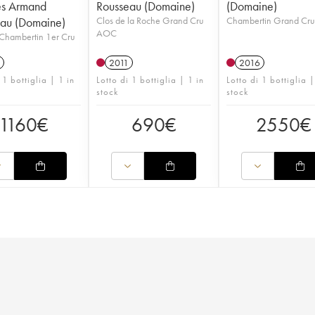
es Armand
Rousseau (Domaine)
(Domaine)
au (Domaine)
Clos de la Roche Grand Cru
Chambertin Grand Cr
AOC
Chambertin 1er Cru
2011
2016
 1 bottiglia | 1 in
Lotto di 1 bottiglia | 1 in
Lotto di 1 bottiglia |
stock
stock
1160
€
690
€
2550
€