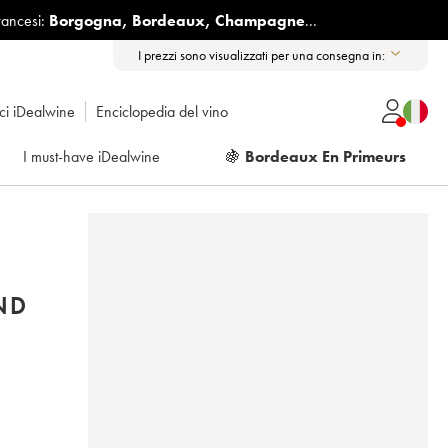
rancesi:
Borgogna
,
Bordeaux
,
Champagne
...
I prezzi sono visualizzati per una consegna in:
ici iDealwine
Enciclopedia del vino
I must-have iDealwine
🍇
Bordeaux En Primeurs
ND