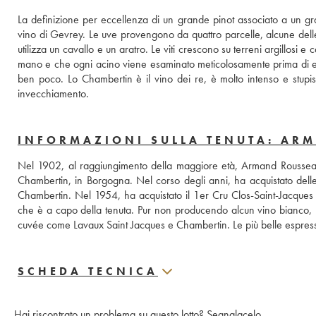
La definizione per eccellenza di un grande pinot associato a un g
vino di Gevrey. Le uve provengono da quattro parcelle, alcune delle 
utilizza un cavallo e un aratro. Le viti crescono su terreni argillosi e c
mano e che ogni acino viene esaminato meticolosamente prima di ent
ben poco. Lo Chambertin è il vino dei re, è molto intenso e stupis
invecchiamento. 
INFORMAZIONI SULLA TENUTA: AR
Nel 1902, al raggiungimento della maggiore età, Armand Roussea
Chambertin, in Borgogna. Nel corso degli anni, ha acquistato del
Chambertin. Nel 1954, ha acquistato il 1er Cru Clos-Saint-Jacques a
che è a capo della tenuta. Pur non producendo alcun vino bianco, 
cuvée come Lavaux Saint Jacques e Chambertin. Le più belle espressi
SCHEDA TECNICA
Hai riscontrato un problema su questo lotto?
Segnalacelo