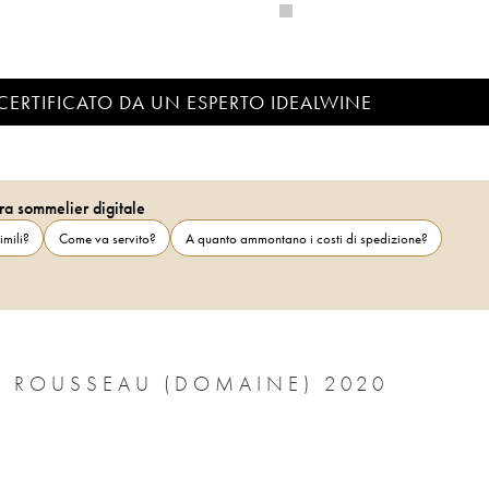
CERTIFICATO DA UN ESPERTO IDEALWINE
ra sommelier digitale
imili?
Come va servito?
A quanto ammontano i costi di spedizione?
CHAMBERTIN GRAND CRU ARMAND ROUSSEAU (DOMAINE) 2020