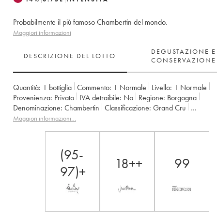
Probabilmente il più famoso Chambertin del mondo.
Maggiori informazioni
DEGUSTAZIONE E
DESCRIZIONE DEL LOTTO
CONSERVAZIONE
Quantità:
1 bottiglia
Commento:
1 Normale
Livello:
1
Normale
Provenienza:
privato
IVA detraibile:
no
Regione:
Borgogna
Denominazione:
Chambertin
Classificazione:
Grand Cru
Proprietario:
Armand Rousseau (Domaine)
Maggiori informazioni…
(95-
18++
99
97)+