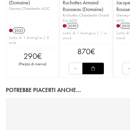
(Domaine)
Ruchottes Armand
Jacqu
Gevrey-Chambertin AOC
Rousseau (Domaine)
Rousse
Ruchottes-Chambertin Grand
Gevrey-
Cru AOC
AOC
2019
2015
2023
Lotto di 1 bottiglia | 1 in
Lotto di
Lotto di 1 bottiglia | 0
stock
stock
aste
870
€
290
€
(
Prezzo di riserva
)
POTREBBE PIACERTI ANCHE…