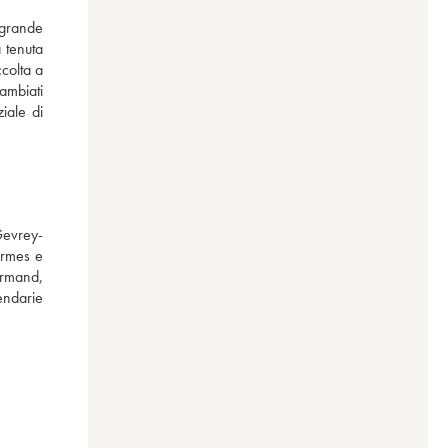
grande 
tenuta 
colta a 
mbiati 
ale di 
Gevrey-
rmes e 
rmand, 
ndarie 