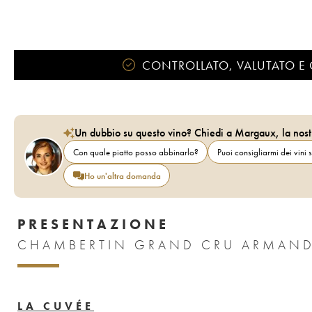
CONTROLLATO, VALUTATO E 
Un dubbio su questo vino? Chiedi a Margaux, la nost
Con quale piatto posso abbinarlo?
Puoi consigliarmi dei vini s
Ho un'altra domanda
PRESENTAZIONE
LA CUVÉE