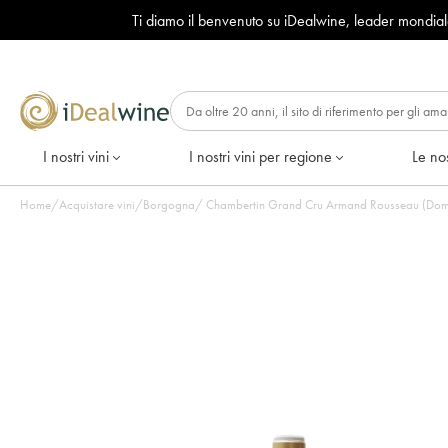
Ti diamo il benvenuto su iDealwine, leader mondia
I nostri vini
I nostri vini per regione
Le nos
Home
/
Acquistare vini
/
Borgogna
/