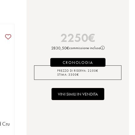
2250
€
2830,50
€
commissione inclusa
CRONOLOGIA
PREZZO DI RISERVA:
2250
€
STIMA:
3300
€
VINI SIMILI IN VENDITA
d Cru