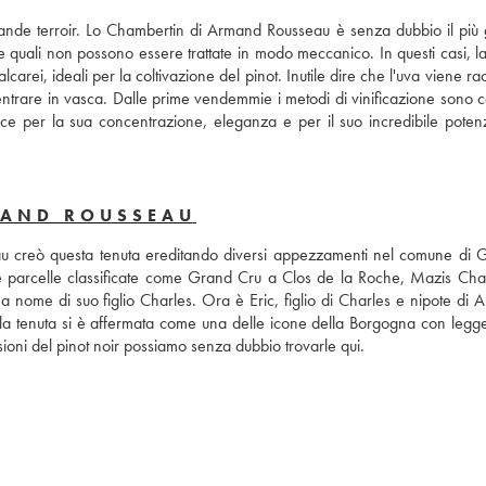
rande terroir. Lo Chambertin di Armand Rousseau è senza dubbio il più 
quali non possono essere trattate in modo meccanico. In questi casi, la 
alcarei, ideali per la coltivazione del pinot. Inutile dire che l'uva viene rac
rare in vasca. Dalle prime vendemmie i metodi di vinificazione sono ca
ce per la sua concentrazione, eleganza e per il suo incredibile potenzi
MAND ROUSSEAU
u creò questa tenuta ereditando diversi appezzamenti nel comune di 
le parcelle classificate come Grand Cru a Clos de la Roche, Mazis Cha
 nome di suo figlio Charles. Ora è Eric, figlio di Charles e nipote di A
la tenuta si è affermata come una delle icone della Borgogna con legge
oni del pinot noir possiamo senza dubbio trovarle qui.