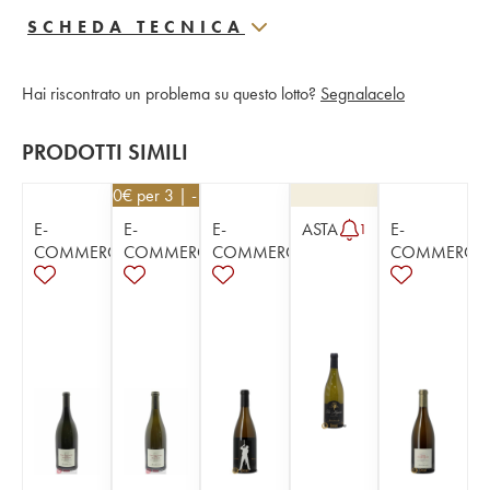
SCHEDA TECNICA
Hai riscontrato un problema su questo lotto?
Segnalacelo
PRODOTTI SIMILI
34,20
€
per 3 | - 10%
E-
E-
E-
ASTA
E-
1
COMMERCE
COMMERCE
COMMERCE
COMMERCE