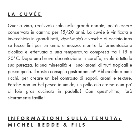
LA CUVÉE
Questo vino, realizzato solo nelle grandi annate, potrà essere 
conservato in cantina per 15/20 anni. La cuvée è vinificata e 
invecchiata in grandi botti, 
demi-muids
 e vasche di acciaio inox 
su fecce fini per un anno e mezzo, mentre la fermentazione 
alcolica è effettuata a una temperatura compresa tra i 18 e 
20°C. Dopo una breve decantazione in caraffa, rivelerà tutta la 
sua purezza, la sua mineralità e i suoi aromi di frutti tropicali e 
pesca gialla. Il nostro consiglio gastronomico? Abbinatela a piatti 
ricchi, per creare un bel contrasto di sapori, aromi e texture. 
Perché non un bel pesce in umido, un pollo alla crema o un po’ 
di foie gras cucinato in padella? Con quest’ultimo, farà 
sicuramente faville!
INFORMAZIONI SULLA TENUTA:
MICHEL REDDE & FILS