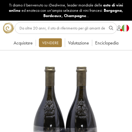
Ti diamo il benvenuto su iDealwine, leader mondiale delle
aste di vini
online
ed enoteca con un'ampia selezione di vini francesi:
Borgogna
,
Bordeaux
,
Champagne
...
Acquistare
Valutazione
Enciclopedia
VENDERE