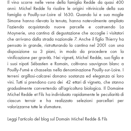
Il vino scorre nelle vene della famiglia Redde da quasi 400 
anni: Michel Redde fa risalire le origini vitivinicole della sua 
famiglia a Pouilly-sur-Loire al 1630. Quando lui e sua moglie 
Simone hanno rilevato la tenuta, hanno notevolmente ampliato 
l’azienda acquistando nuove parcelle e costruendo La 
Moynerie, una cantina di degustazione che accoglie i visitatori 
che arrivano dalla strada nazionale 7. Anche il figlio Thierry ha 
pensato in grande, ristrutturando la cantina nel 2001 con una 
disposizione su 3 piani, in modo da procedere con la 
vinificazione per gravità. Nei vigneti, Michel Redde, suo figlio e 
i suoi nipoti Sébastien e Romain, coltivano sauvignon blanc a 
Pouilly-Fumé e chasselas nella denominazione Pouilly-sur-Loire. I 
terreni argillosi-calcarei donano sostanza ed eleganza ai loro 
vini. Tutti si prendono cura dei  42 ettari di vigneto, che stanno 
gradualmente convertendo all’agricoltura biologica. Il Domaine 
Michel Redde et Fils ha individuato rapidamente le peculiarità di 
ciascun terroir e ha realizzato selezioni parcellari per 
valorizzarne tutte le sfumature. 
Leggi l'articolo del blog sul Domain Michel Redde & Fils