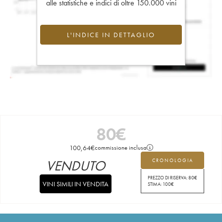
alle statistiche e indici di oltre 150.000 vini
L'INDICE IN DETTAGLIO
80
€
100,64
€
commissione inclusa
VENDUTO
CRONOLOGIA
PREZZO DI RISERVA:
80
€
VINI SIMILI IN VENDITA
STIMA:
100
€