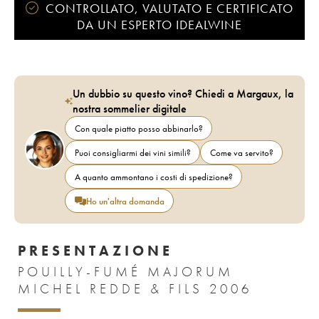
CONTROLLATO, VALUTATO E CERTIFICATO
DA UN ESPERTO IDEALWINE
Un dubbio su questo vino? Chiedi a Margaux, la
nostra sommelier digitale
Con quale piatto posso abbinarlo?
Puoi consigliarmi dei vini simili?
Come va servito?
A quanto ammontano i costi di spedizione?
Ho un'altra domanda
PRESENTAZIONE
POUILLY-FUMÉ MAJORUM
MICHEL REDDE & FILS 2006