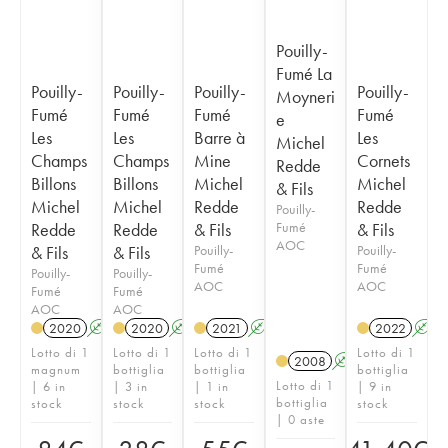
Pouilly-
Fumé La
Pouilly-
Pouilly-
Pouilly-
Pouilly-
Moyneri
Fumé
Fumé
Fumé
Fumé
e
Les
Les
Barre à
Les
Michel
Champs
Champs
Mine
Cornets
Redde
Billons
Billons
Michel
Michel
& Fils
Michel
Michel
Redde
Redde
Pouilly-
Redde
Redde
& Fils
Fumé
& Fils
AOC
& Fils
& Fils
Pouilly-
Pouilly-
Fumé
Fumé
Pouilly-
Pouilly-
AOC
AOC
Fumé
Fumé
AOC
AOC
2020
A
2020
A
2021
A
2022
A
Lotto di 1
Lotto di 1
Lotto di 1
Lotto di 1
2008
A
magnum
bottiglia
bottiglia
bottiglia
Lotto di 1
| 6 in
| 3 in
| 1 in
| 9 in
bottiglia
stock
stock
stock
stock
| 0 aste