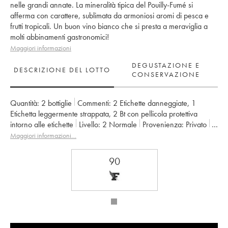
nelle grandi annate. La mineralità tipica del Pouilly-Fumé si
afferma con carattere, sublimata da armoniosi aromi di pesca e
frutti tropicali. Un buon vino bianco che si presta a meraviglia a
molti abbinamenti gastronomici!
Maggiori informazioni
DEGUSTAZIONE E
DESCRIZIONE DEL LOTTO
CONSERVAZIONE
Quantità:
2 bottiglie
Commenti:
2 Etichette danneggiate
,
1
Etichetta leggermente strappata
,
2 Bt con pellicola protettiva
intorno alle etichette
Livello:
2
Normale
Provenienza:
privato
IVA detraibile:
no
Regione:
Valle della Loira
Maggiori informazioni…
Denominazione:
Pouilly-Fumé
Proprietario:
Michel Redde & Fils
90