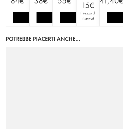
84
€
38
€
55
€
41,40
€
15
€
(
Prezzo di
riserva
)
POTREBBE PIACERTI ANCHE…