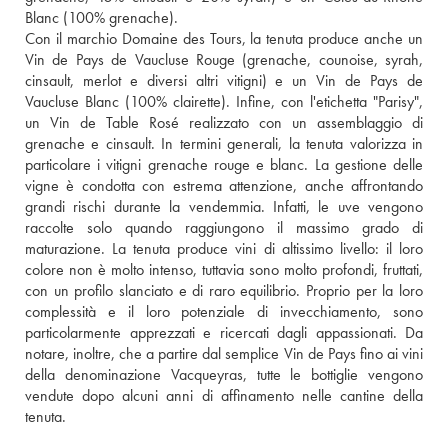
Blanc (100% grenache).
Con il marchio Domaine des Tours, la tenuta produce anche un 
Vin de Pays de Vaucluse Rouge (grenache, counoise, syrah, 
cinsault, merlot e diversi altri vitigni) e un Vin de Pays de 
Vaucluse Blanc (100% clairette). Infine, con l'etichetta "Parisy", 
un Vin de Table Rosé realizzato con un assemblaggio di 
grenache e cinsault. In termini generali, la tenuta valorizza in 
particolare i vitigni grenache rouge e blanc. La gestione delle 
vigne è condotta con estrema attenzione, anche affrontando 
grandi rischi durante la vendemmia. Infatti, le uve vengono 
raccolte solo quando raggiungono il massimo grado di 
maturazione. La tenuta produce vini di altissimo livello: il loro 
colore non è molto intenso, tuttavia sono molto profondi, fruttati, 
con un profilo slanciato e di raro equilibrio. Proprio per la loro 
complessità e il loro potenziale di invecchiamento, sono 
particolarmente apprezzati e ricercati dagli appassionati. Da 
notare, inoltre, che a partire dal semplice Vin de Pays fino ai vini 
della denominazione Vacqueyras, tutte le bottiglie vengono 
vendute dopo alcuni anni di affinamento nelle cantine della 
tenuta.