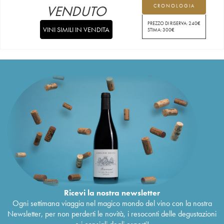
VENDUTO
CRONOLOGIA
PREZZO DI RISERVA:
240
€
VINI SIMILI IN VENDITA
STIMA:
300
€
Ricevi la nostra newsletter
Ogni settimana viaggia nel magico mondo del vino con la nostra
Newsletter, per non perderti le novità, i resoconti delle degustazioni