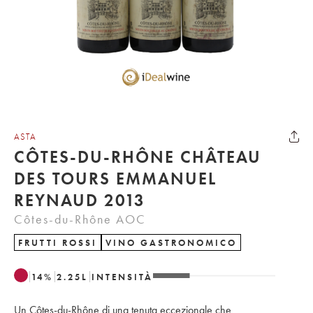
ASTA
CÔTES-DU-RHÔNE CHÂTEAU
DES TOURS EMMANUEL
REYNAUD 2013
Côtes-du-Rhône AOC
FRUTTI ROSSI
VINO GASTRONOMICO
14
%
2.25
L
INTENSITÀ
Un Côtes-du-Rhône di una tenuta eccezionale che