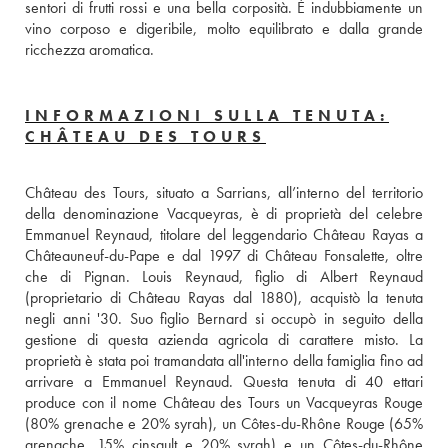
sentori di frutti rossi e una bella corposità. È indubbiamente un 
vino corposo e digeribile, molto equilibrato e dalla grande 
ricchezza aromatica.
INFORMAZIONI SULLA TENUTA:
CHÂTEAU DES TOURS
Château des Tours, situato a Sarrians, all’interno del territorio 
della denominazione Vacqueyras, è di proprietà del celebre 
Emmanuel Reynaud, titolare del leggendario Château Rayas a 
Châteauneuf-du-Pape e dal 1997 di Château Fonsalette, oltre 
che di Pignan. Louis Reynaud, figlio di Albert Reynaud 
(proprietario di Château Rayas dal 1880), acquistò la tenuta 
negli anni '30. Suo figlio Bernard si occupò in seguito della 
gestione di questa azienda agricola di carattere misto. La 
proprietà è stata poi tramandata all'interno della famiglia fino ad 
arrivare a Emmanuel Reynaud. Questa tenuta di 40 ettari 
produce con il nome Château des Tours un Vacqueyras Rouge 
(80% grenache e 20% syrah), un Côtes-du-Rhône Rouge (65% 
grenache, 15% cinsault e 20% syrah) e un Côtes-du-Rhône 