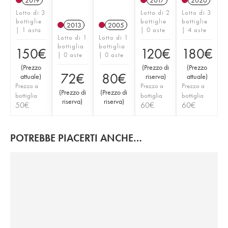
2019
2017
2020
Lotto di 3
Lotto di 2
Lotto di 3
bottiglie
bottiglie
bottiglie
2013
2005
| 1 asta
| 0 aste
| 4 aste
Lotto di 1
Lotto di 1
bottiglia
bottiglia
150
€
120
€
180
€
| 0 aste
| 0 aste
(
Prezzo
(
Prezzo di
(
Prezzo
72
€
80
€
attuale
)
riserva
)
attuale
)
Prezzo a
Prezzo a
Prezzo a
(
Prezzo di
(
Prezzo di
bottiglia
bottiglia
bottiglia
riserva
)
riserva
)
50
€
60
€
60
€
POTREBBE PIACERTI ANCHE…