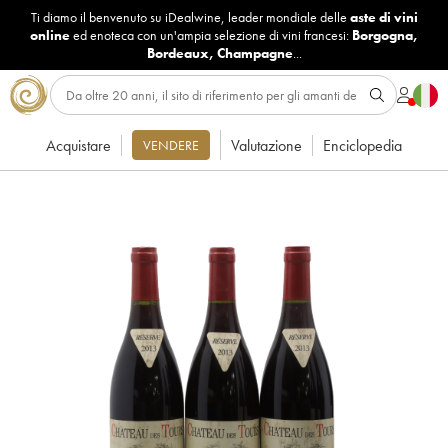
Ti diamo il benvenuto su iDealwine, leader mondiale delle
aste di vini
online
ed enoteca con un'ampia selezione di vini francesi:
Borgogna
,
Bordeaux
,
Champagne
...
Acquistare
Valutazione
Enciclopedia
VENDERE