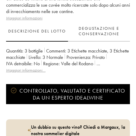
commercializza le sue cuvée molto ricercate solo dopo alcuni anni
di invecchiamento nelle sue cantine.
Maggiori informazioni
DEGUSTAZIONE E
DESCRIZIONE DEL LOTTO
CONSERVAZIONE
Quantità:
3 bottiglie
Commenti:
3 Etichette macchiate
,
3 Etichette
macchiate
Livello:
3
Normale
Provenienza:
privato
IVA detraibile:
no
Regione:
Valle del Rodano
Denominazione:
Côtes-du-Rhône
Maggiori informazioni…
Proprietario:
Emmanuel Reynaud
CONTROLLATO, VALUTATO E CERTIFICATO
DA UN ESPERTO IDEALWINE
Un dubbio su questo vino? Chiedi a Margaux, la
nostra sommelier digitale