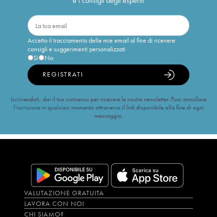
e i consigli degli esperti!
Accetto il tracciamento delle mie email al fine di ricevere
consigli e suggerimenti personalizzati
Sì
No
REGISTRATI
Iscrivendoti, dai il tuo consenso per ricevere le nostre newsletter. Puoi annullare
l’iscrizione in qualsiasi momento attraverso il link disponibile alla fine di ogni
messaggio.
VALUTAZIONE GRATUITA
LAVORA CON NOI
CHI SIAMO?