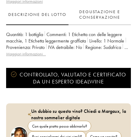
Maggiori informazioni
DEGUSTAZIONE E
DESCRIZIONE DEL LOTTO
CONSERVAZIONE
Quantità:
1 bottiglia
Commenti:
1 Etichetta con delle leggere
macchie
,
1 Etichetta leggermente graffiata
Livello:
1
Normale
Provenienza:
privato
IVA detraibile:
no
Regione:
Sudafrica
Denominazione:
Afrique du Sud
Maggiori informazioni…
CONTROLLATO, VALUTATO E CERTIFICATO
DA UN ESPERTO IDEALWINE
Un dubbio su questo vino? Chiedi a Margaux, la
nostra sommelier digitale
Con quale piatto posso abbinarlo?
Puoi consigliarmi dei vini simili?
Come va servito?