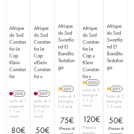
Afrique
Afrique
Afrique
Afrique
Afrique
du Sud
du Sud
du Sud
du Sud
du Sud
Swartla
Swartla
Constan
Constan
Constan
nd El
nd El
tia Le
tia Le
tia Le
Bandito
Bandito
Cap
Cap
Cap «
Testalon
Testalon
Klein
«Klein
Klein
ga
ga
Constan
Constan
Constan
tia
tia »
tia »
2020
2011
2011
Lotto di 2
2015
2017
bottiglie
Lotto di 3
Lotto di 2
| 1 in
Lotto di 1
Lotto di 1
bottiglie
bottiglie
stock
magnum
bottiglia
| 0 aste
| 0 aste
| 1 in
| 1 in
stock
stock
120
€
75
€
50
€
Prezzo a
80
€
50
€
(
Prezzo di
(
Prezzo di
bottiglia
riserva
)
riserva
)