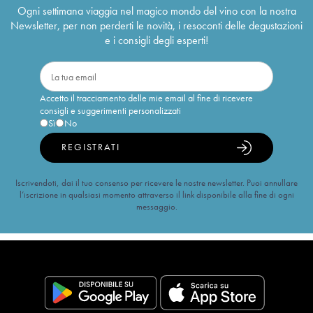
Ogni settimana viaggia nel magico mondo del vino con la nostra
Newsletter, per non perderti le novità, i resoconti delle degustazioni
e i consigli degli esperti!
Accetto il tracciamento delle mie email al fine di ricevere
consigli e suggerimenti personalizzati
Sì
No
REGISTRATI
Iscrivendoti, dai il tuo consenso per ricevere le nostre newsletter. Puoi annullare
l’iscrizione in qualsiasi momento attraverso il link disponibile alla fine di ogni
messaggio.