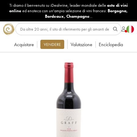
Ti diamo il benvenuto su iDealwine, leader mondiale delle
aste di vini
online
ed enoteca con un'ampia selezione di vini francesi:
Borgogna
,
Bordeaux
,
Champagne
...
Acquistare
Valutazione
Enciclopedia
VENDERE