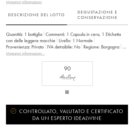
Maggiori informazioni
DEGUSTAZIONE E
DESCRIZIONE DEL LOTTO
CONSERVAZIONE
Quantità:
1 bottiglia
Commenti:
1 Capsula in cera
,
1 Etichetta
con delle leggere macchie
Livello:
1
Normale
Provenienza:
privato
IVA detraibile:
no
Regione:
Borgogna
Denominazione:
Rully
Proprietario:
Vincent Dureuil-Janthial
Maggiori informazioni…
90
CONTROLLATO, VALUTATO E CERTIFICATO
DA UN ESPERTO IDEALWINE