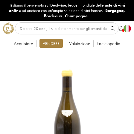
Ti diamo il benvenuto su iDealwine, leader mondiale delle
aste di vini
online
ed enoteca con un'ampia selezione di vini francesi:
Borgogna
,
Bordeaux
,
Champagne
...
Acquistare
Valutazione
Enciclopedia
VENDERE