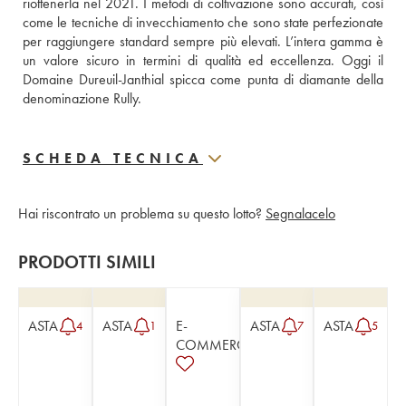
riottenerla nel 2021. I metodi di coltivazione sono accurati, così 
come le tecniche di invecchiamento che sono state perfezionate 
per raggiungere standard sempre più elevati. L’intera gamma è 
un valore sicuro in termini di qualità ed eccellenza. Oggi il 
Domaine Dureuil-Janthial spicca come punta di diamante della 
denominazione Rully.
SCHEDA TECNICA
Hai riscontrato un problema su questo lotto?
Segnalacelo
PRODOTTI SIMILI
ASTA
ASTA
E-
ASTA
ASTA
4
1
7
5
COMMERCE