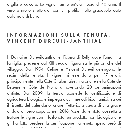
argilla e calcare. Le vigne hanno un’età media di 40 anni. Il 
vino è molto strutturato, con un profilo molto gradevole dato 
dalle note di burro.
INFORMAZIONI SULLA TENUTA:
VINCENT DUREUIL-JANTHIAL
Il Domaine Dureuil-Janthial è l’icona di Rully dove l’omonima 
famiglia, presente dal XIII secolo, figura tra le più antiche del 
villaggio. Dal 1994, Céline e Vincent Dureuil detengono le 
redini della tenuta. I vigneti si estendono per 17 ettari, 
principalmente nella Côte Chalonnaise, ma anche nella Côte de 
Beaune e Côte de Nuits, annoverando 20 denominazioni 
distinte. Dal 2009, la tenuta possiede la certificazione di 
agricoltura biologica e impiega alcuni metodi biodinamici, tra cui 
il rispetto del calendario lunare. Tuttavia, a causa di una grave 
ondata di peronospora, nel 2016 l’azienda è stata costretta a 
trattare le vigne con il fosfonato, un prodotto non biologico che 
gli ha fatto perdere la certificazione; la tenuta spera però di 