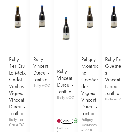
Rully
Rully
Puligny-
Rully En
1er Cru
Vincent
Montrac
Guesne
Rully
Le Meix
Dureuil-
het
s
Vincent
Cadot
Janthial
Corvées
Vincent
Dureuil-
Vieilles
Rully AOC
des
Dureuil-
Janthial
Vignes
Vignes
Janthial
Rully AOC
Vincent
Vincent
Rully AOC
Dureuil-
Dureuil-
Janthial
Janthial
Rully 1er
Puligny-
2023
A
Cru AOC
Montrach
Lotto di 1
et AOC