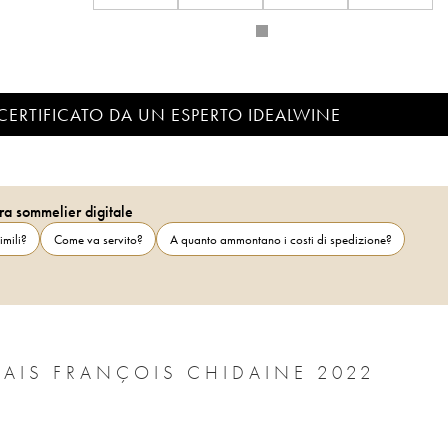
CERTIFICATO DA UN ESPERTO IDEALWINE
ra sommelier digitale
imili?
Come va servito?
A quanto ammontano i costi di spedizione?
AIS FRANÇOIS CHIDAINE 2022