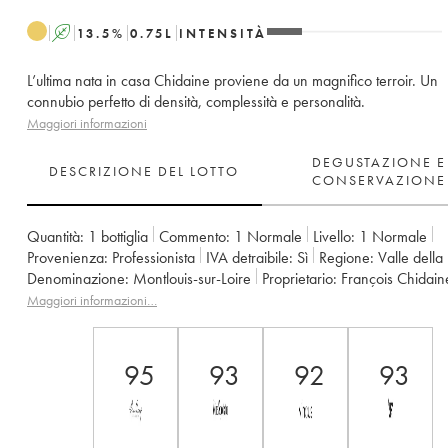
A
13.5
%
0.75
L
INTENSITÀ
L’ultima nata in casa Chidaine proviene da un magnifico terroir. Un
connubio perfetto di densità, complessità e personalità.
Maggiori informazioni
DEGUSTAZIONE E
DESCRIZIONE DEL LOTTO
CONSERVAZIONE
Quantità:
1 bottiglia
Commento:
1 Normale
Livello:
1
Normale
Provenienza:
professionista
IVA detraibile:
sì
Regione:
Valle della
Denominazione:
Montlouis-sur-Loire
Proprietario:
François Chidain
Maggiori informazioni…
95
93
92
93