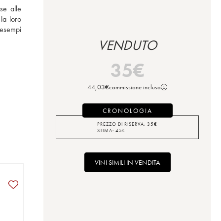
se alle 
a loro 
esempi 
VENDUTO
35
€
44,03
€
commissione inclusa
CRONOLOGIA
PREZZO DI RISERVA:
35
€
STIMA:
45
€
VINI SIMILI IN VENDITA