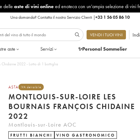
le delle
aste di vini online
ed enoteca con un'ampia selezione di vini f
Una domanda?
Contatta il nostro Servizio Clienti
|
+33 1 56 05 86 10
Ind
VENDI I TUOI VINI
tre aste
Servizi
✨Personal Sommelier
 Chidaine 2022 - Lotto di 1 bottiglia
ASTA
IVA detraibile
MONTLOUIS-SUR-LOIRE LES
BOURNAIS FRANÇOIS CHIDAINE
2022
Montlouis-sur-Loire AOC
FRUTTI BIANCHI
VINO GASTRONOMICO