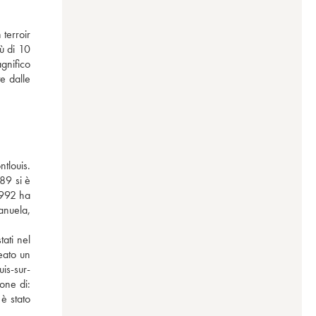
erroir 
 di 10 
gnifico 
e dalle 
tlouis. 
89 si è 
1992 ha 
nuela, 
ti nel 
ato un 
is-sur-
one di: 
è stato 