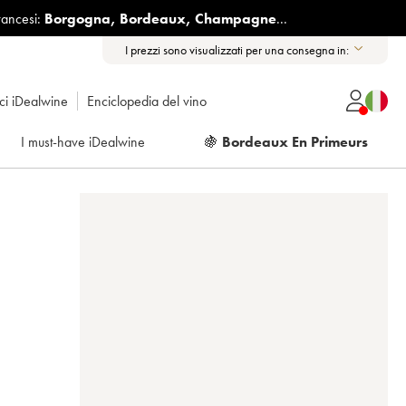
rancesi:
Borgogna
,
Bordeaux
,
Champagne
...
I prezzi sono visualizzati per una consegna in:
ici iDealwine
Enciclopedia del vino
I must-have iDealwine
🍇
Bordeaux En Primeurs