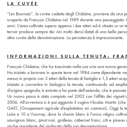
LA CUVÉE
“Les Bournais”, la cuvée cadetta degli Chidaine, proviene da una par
scoperto da François Chidaine nel 1989 durante una passeggiata. Gli 
anni. L’area coltivata supera appena i due ettari ed è situata su un 
terroir produce sempre dei vini molto densi dotati di una bella pers
altre cuvée della denominazione. La persistenza è impressionante.
INFORMAZIONI SULLA TENUTA: FRA
François Chidaine, che ha trascinato nella sua scia una nuova generazi
Ha iniziato a lavorare in queste terre nel 1984 come dipendente nella 
messo in proprio con 3 ettari della tenuta di famiglia e 1,5 ettari acqu
iniziato a convertire in biologico la tenuta, continuando ad ampli
d’origine spagnola, è entrata a far parte dell'azienda, che è passata 
Un nuovo passo è stato compiuto nel 2002 con l'affitto dei vigneti d
2006. All’avventura si è poi aggiunto il cugino Nicolas Martin (che 
GAEC (Groupement agricole d'exploitation en commun). Oggi la tenu
Loire e 10 a Vouvray, dove lo chenin blanc è l'unico vitigno coltivato.
sauvignon blanc, pinot noir, grolleau, cabernet franc, côt e pineau d’
anche presidente del sindacato della sua denominazione. 