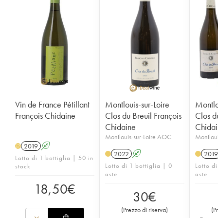
Vin de France Pétillant
Montlouis-sur-Loire
Montlo
François Chidaine
Clos du Breuil François
Clos d
Chidaine
Chidai
Montlouis-sur-Loire AOC
Montloui
2019
A
H
2022
A
2019
Lotto di 1 bottiglia | 50 in
Lotto di 1 bottiglia | 0
Lotto di
stock
aste
aste
18,50
€
30
€
(
Prezzo di riserva
)
(
P