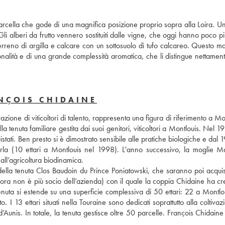
cella che gode di una magnifica posizione proprio sopra alla Loira. Un t
alberi da frutto vennero sostituiti dalle vigne, che oggi hanno poco più
terreno di argilla e calcare con un sottosuolo di tufo calcareo. Questo ma
onalità e di una grande complessità aromatica, che li distingue nettament
NÇOIS CHIDAINE
one di viticoltori di talento, rappresenta una figura di riferimento a Mon
tenuta familiare gestita dai suoi genitori, viticoltori a Montlouis. Nel 19
istati. Ben presto si è dimostrato sensibile alle pratiche biologiche e dal 
arla (10 ettari a Montlouis nel 1998). L'anno successivo, la moglie Ma
all’agricoltura biodinamica. 
ella tenuta Clos Baudoin du Prince Poniatowski, che saranno poi acquista
ora non è più socio dell’azienda) con il quale la coppia Chidaine ha cre
ta si estende su una superficie complessiva di 50 ettari: 22 a Montlou
 I 13 ettari situati nella Touraine sono dedicati soprattutto alla coltivazi
Aunis. In totale, la tenuta gestisce oltre 50 parcelle. François Chidaine 