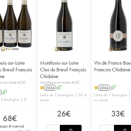
uis-sur-Loire
Montlouis-sur-Loire
Vin de France Ba
u Breuil François
Clos du Breuil François
François Chidaine
ne
Chidaine
s-sur-Loire AOC
Montlouis-sur-Loire AOC
2024
A
2024
A
A
Lotto di 1 bottiglia | 20 in
Lotto di 1 bottiglia 
 3 bottiglie | 0
stock
in stock
26
€
33
€
68
€
rezzo di riserva
)