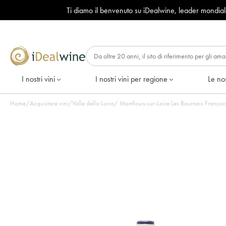
Ti diamo il benvenuto su iDealwine, leader mondia
I nostri vini
I nostri vini per regione
Le nos
Home
/
Acquistare vini
/
Valle della Loira
/
Montlouis-sur-Loire Les Bournais François