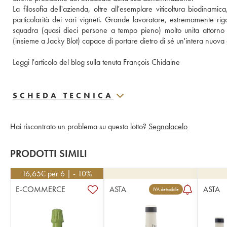
La filosofia dell'azienda, oltre all'esemplare viticoltura biodinamic
particolarità dei vari vigneti. Grande lavoratore, estremamente rig
squadra (quasi dieci persone a tempo pieno) molto unita attorno 
(insieme a Jacky Blot) capace di portare dietro di sé un'intera nuova 
Leggi l'articolo del blog sulla tenuta François Chidaine
SCHEDA TECNICA
Hai riscontrato un problema su questo lotto?
Segnalacelo
PRODOTTI SIMILI
16,65
€
per 6 | - 10%
E-COMMERCE
ASTA
ASTA
IVA detraibile