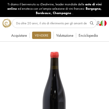
Ti diamo il benvenuto su iDealwine, leader mondiale delle
aste di vini
online
ed enoteca con un'ampia selezione di vini francesi:
Borgogna
,
Bordeaux
,
Champagne
...
Acquistare
Valutazione
Enciclopedia
VENDERE