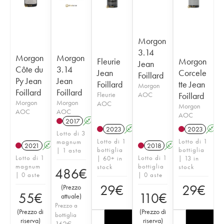
Morgon
3.14
Morgon
Morgon
Fleurie
Morgon
Jean
Côte du
3.14
Jean
Corcele
Foillard
Py Jean
Jean
Foillard
tte Jean
Morgon
Foillard
Foillard
Fleurie
AOC
Foillard
Morgon
Morgon
AOC
Morgon
AOC
AOC
AOC
2017
A
K
2023
A
K
2023
A
Lotto di 3
Lotto di 1
Lotto di 1
magnum
2021
A
K
2018
A
K
bottiglia
bottiglia
| 1 asta
Lotto di 1
Lotto di 1
| 60+ in
| 13 in
magnum
bottiglia
stock
stock
486
€
| 0 aste
| 0 aste
29
€
29
€
(
Prezzo
55
€
110
€
attuale
)
Prezzo a
(
Prezzo di
(
Prezzo di
bottiglia
riserva
)
riserva
)