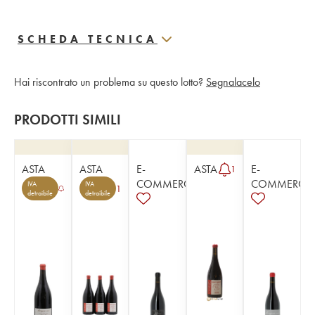
SCHEDA TECNICA
Hai riscontrato un problema su questo lotto?
Segnalacelo
PRODOTTI SIMILI
ASTA
ASTA
E-
ASTA
E-
1
COMMERCE
COMMERCE
IVA
IVA
1
detraibile
detraibile