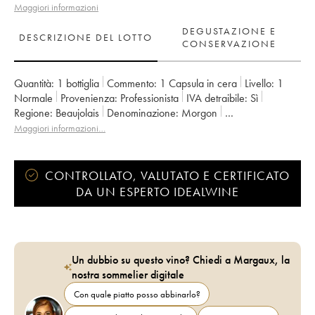
Maggiori informazioni
DEGUSTAZIONE E
DESCRIZIONE DEL LOTTO
CONSERVAZIONE
Quantità:
1 bottiglia
Commento:
1 Capsula in cera
Livello:
1
Normale
Provenienza:
professionista
IVA detraibile:
sì
Regione:
Beaujolais
Denominazione:
Morgon
Proprietario:
Jean Foillard
Maggiori informazioni…
CONTROLLATO, VALUTATO E CERTIFICATO
DA UN ESPERTO IDEALWINE
Un dubbio su questo vino? Chiedi a Margaux, la
nostra sommelier digitale
Con quale piatto posso abbinarlo?