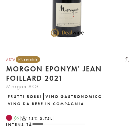
ASTA
IVA detraibile
MORGON EPONYM' JEAN
FOILLARD 2021
Morgon AOC
FRUTTI ROSSI
VINO GASTRONOMICO
VINO DA BERE IN COMPAGNIA
A
K
13
%
0.75
L
INTENSITÀ