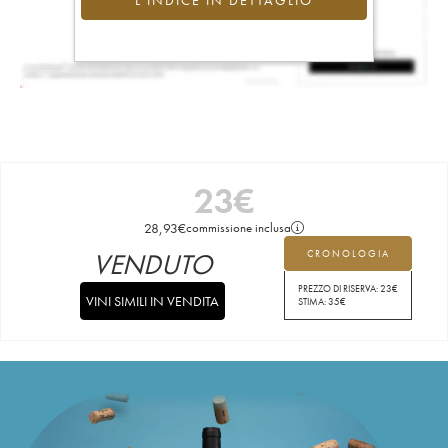
L'INDICE IN DETTAGLIO
23
€
28,93
€
commissione inclusa
VENDUTO
CRONOLOGIA
PREZZO DI RISERVA:
23
€
VINI SIMILI IN VENDITA
STIMA:
35
€