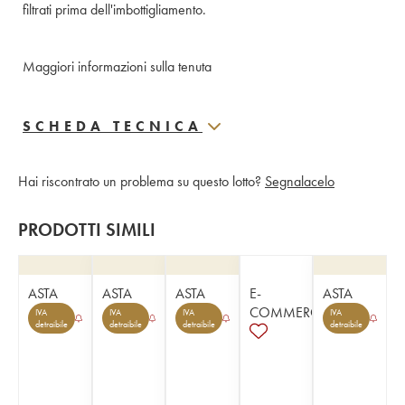
filtrati prima dell'imbottigliamento.
Maggiori informazioni sulla tenuta
SCHEDA TECNICA
Hai riscontrato un problema su questo lotto?
Segnalacelo
PRODOTTI SIMILI
ASTA
ASTA
ASTA
E-
ASTA
COMMERCE
IVA
IVA
IVA
IVA
detraibile
detraibile
detraibile
detraibile