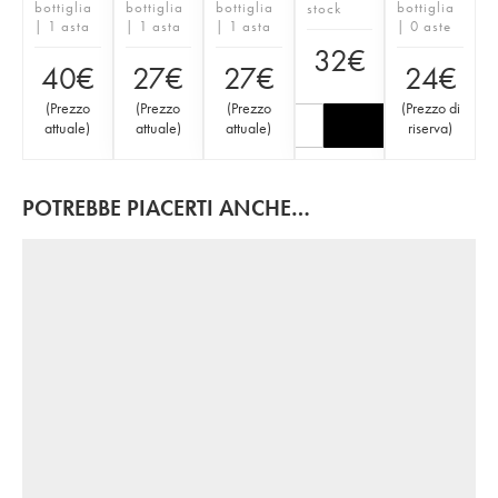
bottiglia
bottiglia
bottiglia
bottiglia
stock
| 1 asta
| 1 asta
| 1 asta
| 0 aste
32
€
40
€
27
€
27
€
24
€
(
Prezzo
(
Prezzo
(
Prezzo
(
Prezzo di
attuale
)
attuale
)
attuale
)
riserva
)
POTREBBE PIACERTI ANCHE…