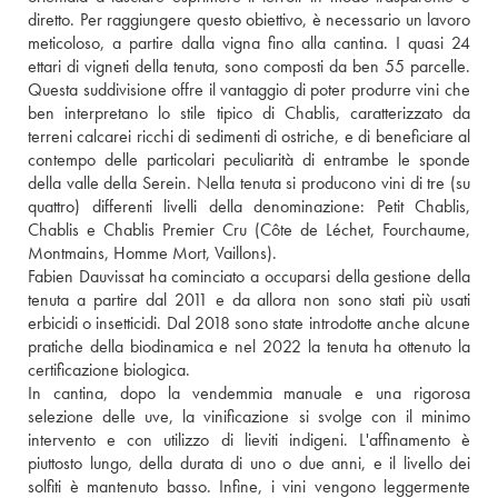
diretto. Per raggiungere questo obiettivo, è necessario un lavoro 
meticoloso, a partire dalla vigna fino alla cantina. I quasi 24 
ettari di vigneti della tenuta, sono composti da ben 55 parcelle. 
Questa suddivisione offre il vantaggio di poter produrre vini che 
ben interpretano lo stile tipico di Chablis, caratterizzato da 
terreni calcarei ricchi di sedimenti di ostriche, e di beneficiare al 
contempo delle particolari peculiarità di entrambe le sponde 
della valle della Serein. Nella tenuta si producono vini di tre (su 
quattro) differenti livelli della denominazione: Petit Chablis, 
Chablis e Chablis Premier Cru (Côte de Léchet, Fourchaume, 
Montmains, Homme Mort, Vaillons). 
Fabien Dauvissat ha cominciato a occuparsi della gestione della 
tenuta a partire dal 2011 e da allora non sono stati più usati 
erbicidi o insetticidi. Dal 2018 sono state introdotte anche alcune 
pratiche della biodinamica e nel 2022 la tenuta ha ottenuto la 
certificazione biologica. 
In cantina, dopo la vendemmia manuale e una rigorosa 
selezione delle uve, la vinificazione si svolge con il minimo 
intervento e con utilizzo di lieviti indigeni. L'affinamento è 
piuttosto lungo, della durata di uno o due anni, e il livello dei 
solfiti è mantenuto basso. Infine, i vini vengono leggermente 