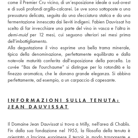
come il Premier Cru vicino, di un’esposizione ideale a sud-ovest 
e di suoli profondi argillo-calcarei. Le uve sono sottoposte a una 
pressatura delicata, seguita da una sfecciatura statica e da una 
fermentazione innescata dai lieviti indigeni. Fabien Dauvissat ha 
demi-muid
 per 12 mesi, cui seguono ulteriori sei mesi prima 
dell’imbottigliamento. 
Alla degustazione il vino esprime una bella trama minerale, 
tipica della denominazione, perfettamente equilibrata e dalla 
notevole maturità conferita dall’esposizione della parcella. La 
cuvée “Bas de Fourchaume” si distingue per la rotondità e la 
finezza aromatica, che le donano grande eleganza. Si abbina 
perfettamente, ad esempio, a un carpaccio di capesante.
INFORMAZIONI SULLA TENUTA:
JEAN DAUVISSAT
Il Domaine Jean Dauvissat si trova a Milly, nell’area di Chablis. 
Fin dalla sua fondazione nel 1955, la filosofia della tenuta è 
orientata a lasciare esprimere il terroir in modo trasparente e 