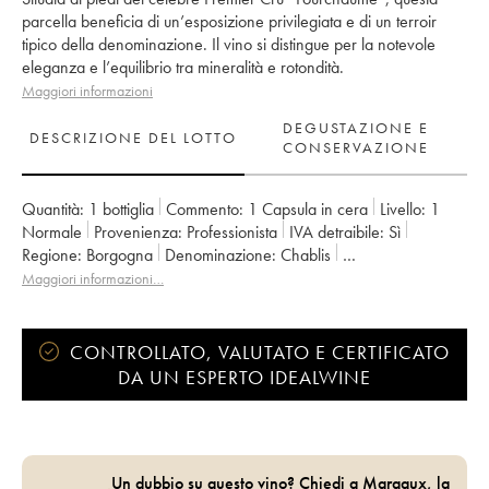
parcella beneficia di un’esposizione privilegiata e di un terroir
tipico della denominazione. Il vino si distingue per la notevole
eleganza e l’equilibrio tra mineralità e rotondità.
Maggiori informazioni
DEGUSTAZIONE E
DESCRIZIONE DEL LOTTO
CONSERVAZIONE
Quantità:
1 bottiglia
Commento:
1 Capsula in cera
Livello:
1
Normale
Provenienza:
professionista
IVA detraibile:
sì
Regione:
Borgogna
Denominazione:
Chablis
Proprietario:
Jean Dauvissat
Maggiori informazioni…
CONTROLLATO, VALUTATO E CERTIFICATO
DA UN ESPERTO IDEALWINE
Un dubbio su questo vino? Chiedi a Margaux, la