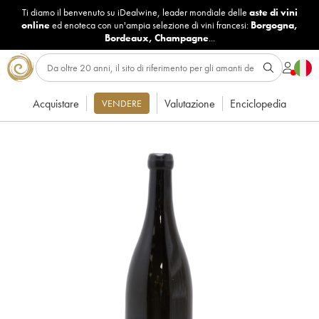
Ti diamo il benvenuto su iDealwine, leader mondiale delle
aste di vini
online
ed enoteca con un'ampia selezione di vini francesi:
Borgogna
,
Bordeaux
,
Champagne
...
Acquistare
Valutazione
Enciclopedia
VENDERE