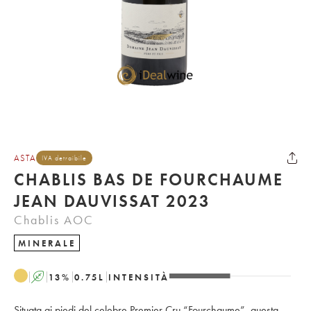
ASTA
IVA detraibile
CHABLIS BAS DE FOURCHAUME
JEAN DAUVISSAT 2023
Chablis AOC
MINERALE
A
13
%
0.75
L
INTENSITÀ
Situata ai piedi del celebre Premier Cru “Fourchaume”, questa