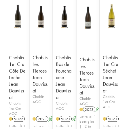
Chablis
Chablis
Chablis
Chablis
Chablis
1er Cru
Les
Bas de
1er Cru
Les
Côte De
Tierces
Fourcha
Séchet
Tierces
Lechet
Jean
ume
Jean
Jean
Jean
Dauviss
Jean
Dauviss
Dauviss
Dauviss
at
Dauviss
at
at
at
Chablis
at
Chablis
Chablis
AOC
1er Cru
Chablis
Chablis
AOC
AOC
1er Cru
AOC
2023
A
AOC
Lotto di 1
2022
2023
A
2023
A
2023
bottiglia
Lotto di 1
Lotto di 1
Lotto di 1
Lotto di 1
| 12 in