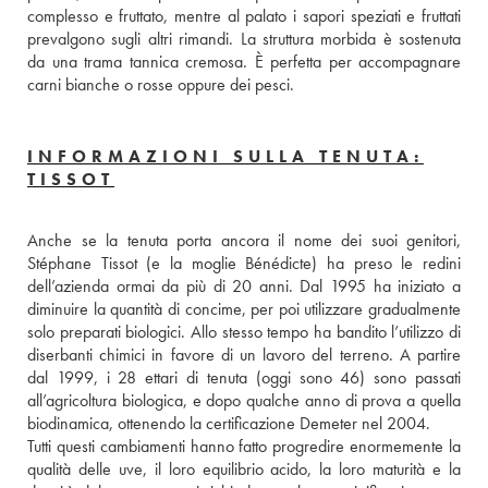
complesso e fruttato, mentre al palato i sapori speziati e fruttati 
prevalgono sugli altri rimandi. La struttura morbida è sostenuta 
da una trama tannica cremosa. È perfetta per accompagnare 
carni bianche o rosse oppure dei pesci.
INFORMAZIONI SULLA TENUTA:
TISSOT
Anche se la tenuta porta ancora il nome dei suoi genitori, 
Stéphane Tissot (e la moglie Bénédicte) ha preso le redini 
dell’azienda ormai da più di 20 anni. Dal 1995 ha iniziato a 
diminuire la quantità di concime, per poi utilizzare gradualmente 
solo preparati biologici. Allo stesso tempo ha bandito l’utilizzo di 
diserbanti chimici in favore di un lavoro del terreno. A partire 
dal 1999, i 28 ettari di tenuta (oggi sono 46) sono passati 
all’agricoltura biologica, e dopo qualche anno di prova a quella 
biodinamica, ottenendo la certificazione Demeter nel 2004. 
Tutti questi cambiamenti hanno fatto progredire enormemente la 
qualità delle uve, il loro equilibrio acido, la loro maturità e la 