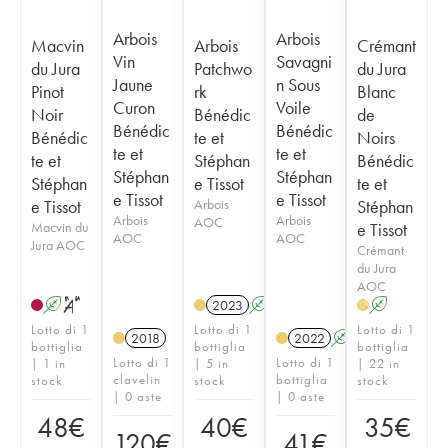
Arbois
Arbois
Macvin
Arbois
Crémant
Vin
Savagni
du Jura
Patchwo
du Jura
Jaune
n Sous
Pinot
rk
Blanc
Curon
Voile
Noir
Bénédic
de
Bénédic
Bénédic
Bénédic
te et
Noirs
te et
te et
te et
Stéphan
Bénédic
Stéphan
Stéphan
Stéphan
e Tissot
te et
e Tissot
e Tissot
e Tissot
Arbois
Stéphan
Arbois
Arbois
AOC
Macvin du
e Tissot
AOC
AOC
Jura AOC
Crémant
du Jura
AOC
A
S
2023
A
S
A
H
Lotto di 1
Lotto di 1
Lotto di 1
2018
2022
A
bottiglia
bottiglia
bottiglia
Lotto di 1
Lotto di 1
| 1 in
| 5 in
| 22 in
clavelin
bottiglia
stock
stock
stock
| 0 aste
| 0 aste
48
€
40
€
35
€
120
€
41
€