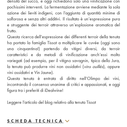
densità del succo, e oggi richiedono solo una vinificazione con 
pochissimi interventi. La fermentazione avviene mediante la sola 
azione dei lieviti indigeni, con l’aggiunta di quantità minime di 
solforosa e senza altri additivi. Il risultato è un’espressione pura 
e struggente dei terroir attraverso un’esplosione aromatica del 
frutto. 
Questa ricerca dell’espressione dei differenti terroir della tenuta 
ha portato la famiglia Tissot a moltiplicare le cuvée (oggi sono 
una cinquantina!) partendo da vitigni diversi, da terroir 
caratteristici e da metodi di vinificazione anch’essi molto 
variegati (ad esempio, per il vitigno savagnin, tipico dello Jura, 
la tenuta può produrre vini non ossidativi (
vins ouillés
), oppure 
vini ossidativi e Vin Jaune). 
Questa tenuta è entrata di diritto nell’Olimpo dei vini, 
incontrando il consenso unanime di critici e appassionati, e oggi 
figura tra i preferiti di iDealwine! 
Leggere l’articolo del blog relativo alla tenuta Tissot
SCHEDA TECNICA