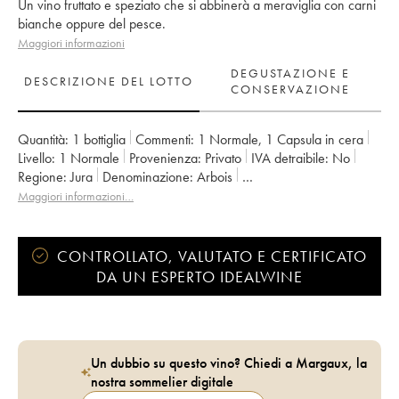
Un vino fruttato e speziato che si abbinerà a meraviglia con carni
bianche oppure del pesce.
Maggiori informazioni
DEGUSTAZIONE E
DESCRIZIONE DEL LOTTO
CONSERVAZIONE
Quantità:
1 bottiglia
Commenti:
1 Normale
,
1 Capsula in cera
Livello:
1
Normale
Provenienza:
privato
IVA detraibile:
no
Regione:
Jura
Denominazione:
Arbois
Proprietario:
Bénédicte et Stéphane Tissot
Maggiori informazioni…
CONTROLLATO, VALUTATO E CERTIFICATO
DA UN ESPERTO IDEALWINE
Un dubbio su questo vino? Chiedi a Margaux, la
nostra sommelier digitale