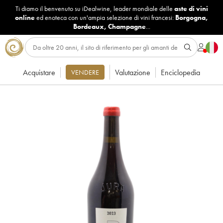
Ti diamo il benvenuto su iDealwine, leader mondiale delle
aste di vini
online
ed enoteca con un'ampia selezione di vini francesi:
Borgogna
,
Bordeaux
,
Champagne
...
Acquistare
Valutazione
Enciclopedia
VENDERE