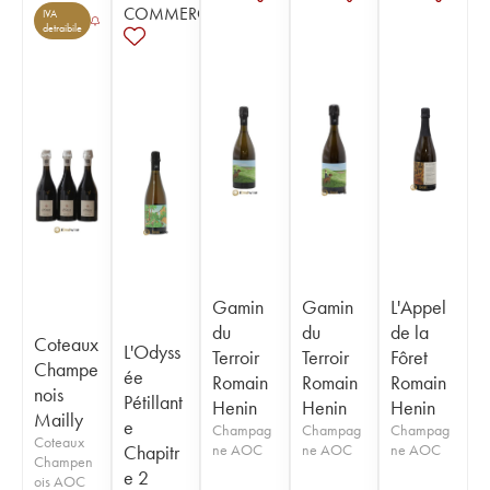
COMMERCE
IVA
detraibile
Gamin
Gamin
L'Appel
du
du
de la
Coteaux
L'Odyss
Terroir
Terroir
Fôret
Champe
ée
Romain
Romain
Romain
nois
Pétillant
Henin
Henin
Henin
Mailly
e
Champag
Champag
Champag
Coteaux
Chapitr
ne AOC
ne AOC
ne AOC
Champen
e 2
ois AOC