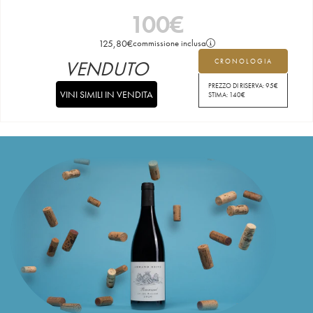
100
€
125,80
€
commissione inclusa
VENDUTO
CRONOLOGIA
PREZZO DI RISERVA:
95
€
VINI SIMILI IN VENDITA
STIMA:
140
€