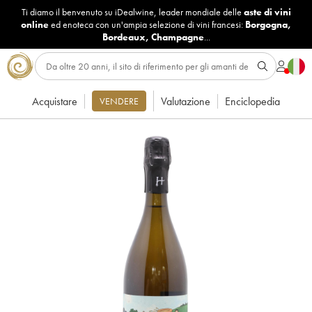
Ti diamo il benvenuto su iDealwine, leader mondiale delle
aste di vini
online
ed enoteca con un'ampia selezione di vini francesi:
Borgogna
,
Bordeaux
,
Champagne
...
Acquistare
Valutazione
Enciclopedia
VENDERE