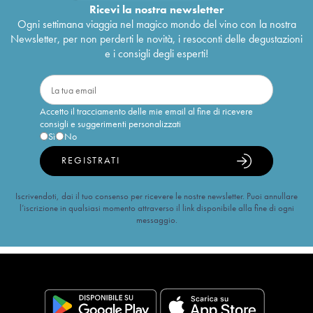
Ricevi la nostra newsletter
Ogni settimana viaggia nel magico mondo del vino con la nostra
Newsletter, per non perderti le novità, i resoconti delle degustazioni
e i consigli degli esperti!
Accetto il tracciamento delle mie email al fine di ricevere
consigli e suggerimenti personalizzati
Sì
No
REGISTRATI
Iscrivendoti, dai il tuo consenso per ricevere le nostre newsletter. Puoi annullare
l’iscrizione in qualsiasi momento attraverso il link disponibile alla fine di ogni
messaggio.