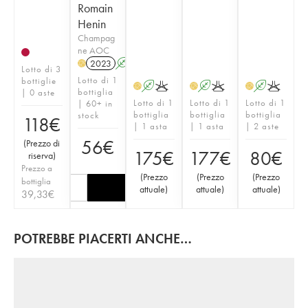
Romain
Henin
Champag
ne AOC
2023
A
K
H
Lotto di 3
Lotto di 1
bottiglie
A
K
A
K
A
K
H
H
H
bottiglia
| 0 aste
Lotto di 1
Lotto di 1
Lotto di 1
| 60+ in
bottiglia
bottiglia
bottiglia
stock
118
€
| 1 asta
| 1 asta
| 2 aste
56
€
(
Prezzo di
175
€
177
€
80
€
riserva
)
Prezzo a
(
Prezzo
(
Prezzo
(
Prezzo
bottiglia
attuale
)
attuale
)
attuale
)
39,33
€
POTREBBE PIACERTI ANCHE…