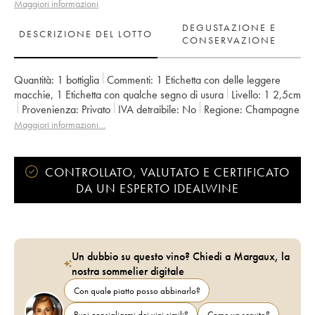
Maggiori informazioni
DEGUSTAZIONE E
DESCRIZIONE DEL LOTTO
CONSERVAZIONE
Quantità:
1 bottiglia
Commenti:
1 Etichetta con delle leggere
macchie
,
1 Etichetta con qualche segno di usura
Livello:
1
2,5cm
Provenienza:
privato
IVA detraibile:
no
Regione:
Champagne
Denominazione:
Champagne
Proprietario:
Romain Henin
Maggiori informazioni…
CONTROLLATO, VALUTATO E CERTIFICATO
DA UN ESPERTO IDEALWINE
Un dubbio su questo vino? Chiedi a Margaux, la
nostra sommelier digitale
Con quale piatto posso abbinarlo?
Puoi consigliarmi dei vini simili?
Come va servito?