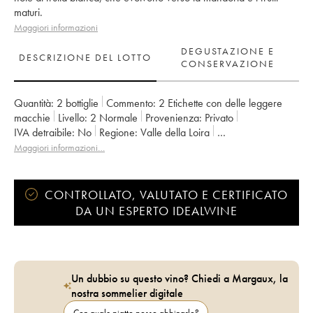
maturi.
Maggiori informazioni
DEGUSTAZIONE E
DESCRIZIONE DEL LOTTO
CONSERVAZIONE
Quantità:
2 bottiglie
Commento:
2 Etichette con delle leggere
macchie
Livello:
2
Normale
Provenienza:
privato
IVA detraibile:
no
Regione:
Valle della Loira
Denominazione:
Vouvray
Maggiori informazioni…
CONTROLLATO, VALUTATO E CERTIFICATO
DA UN ESPERTO IDEALWINE
Un dubbio su questo vino? Chiedi a Margaux, la
nostra sommelier digitale
Con quale piatto posso abbinarlo?