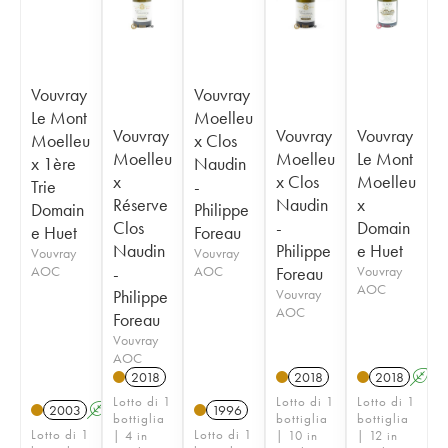
Vouvray
Vouvray
Le Mont
Moelleu
Vouvray
Vouvray
Vouvray
Moelleu
x Clos
Moelleu
Moelleu
Le Mont
x 1ère
Naudin
x
x Clos
Moelleu
Trie
-
Réserve
Naudin
x
Domain
Philippe
Clos
-
Domain
e Huet
Foreau
Naudin
Philippe
e Huet
Vouvray
Vouvray
AOC
-
AOC
Foreau
Vouvray
AOC
Philippe
Vouvray
AOC
Foreau
Vouvray
AOC
2018
2018
2018
A
Lotto di 1
Lotto di 1
Lotto di 1
2003
A
S
1996
bottiglia
bottiglia
bottiglia
Lotto di 1
Lotto di 1
| 4 in
| 10 in
| 12 in