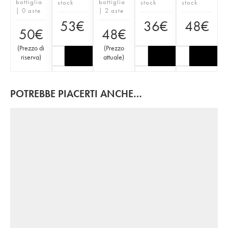
bottiglia
bottiglia
stock
stock
stock
| 0 aste
| 2 aste
53
€
36
€
48
€
50
€
48
€
(
Prezzo di
(
Prezzo
riserva
)
attuale
)
POTREBBE PIACERTI ANCHE…