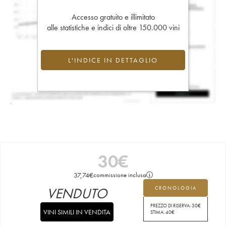
Accesso gratuito e illimitato
alle statistiche e indici di oltre 150.000 vini
L'INDICE IN DETTAGLIO
30
€
37,74
€
commissione inclusa
VENDUTO
CRONOLOGIA
PREZZO DI RISERVA:
30
€
VINI SIMILI IN VENDITA
STIMA:
40
€