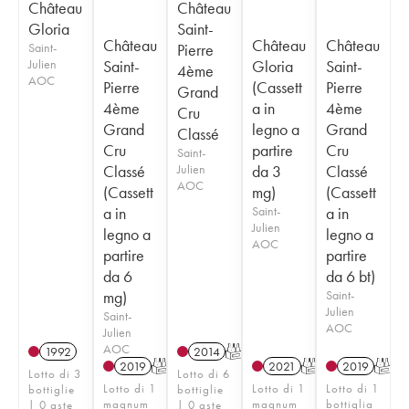
Château
Château
Gloria
Saint-
Château
Château
Château
Saint-
Pierre
Julien
Saint-
Gloria
Saint-
4ème
AOC
Pierre
(Cassett
Pierre
Grand
4ème
a in
4ème
Cru
Grand
legno a
Grand
Classé
Cru
partire
Cru
Saint-
Classé
Julien
da 3
Classé
AOC
(Cassett
mg)
(Cassett
a in
Saint-
a in
Julien
legno a
legno a
AOC
partire
partire
da 6
da 6 bt)
mg)
Saint-
Julien
Saint-
AOC
Julien
AOC
1992
2014
T
2019
T
2021
T
2019
T
Lotto di 3
Lotto di 6
Lotto di 1
Lotto di 1
Lotto di 1
bottiglie
bottiglie
magnum
magnum
bottiglia
| 0 aste
| 0 aste