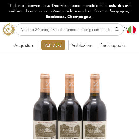
Ti diamo il benvenuto su iDealwine, leader mondiale delle
aste di vini
online
ed enoteca con un'ampia selezione di vini francesi:
Borgogna
,
Bordeaux
,
Champagne
...
Acquistare
Valutazione
Enciclopedia
VENDERE