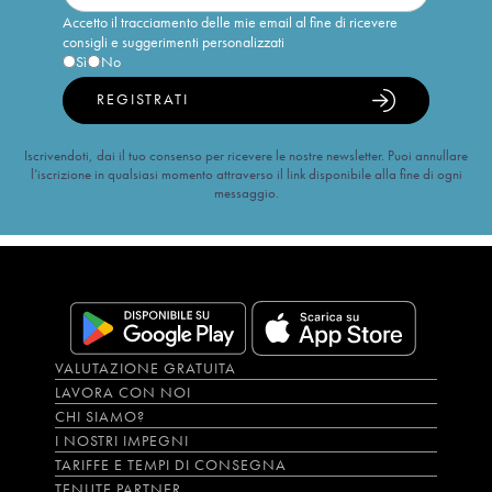
Accetto il tracciamento delle mie email al fine di ricevere
consigli e suggerimenti personalizzati
Sì
No
REGISTRATI
Iscrivendoti, dai il tuo consenso per ricevere le nostre newsletter. Puoi annullare
l’iscrizione in qualsiasi momento attraverso il link disponibile alla fine di ogni
messaggio.
VALUTAZIONE GRATUITA
LAVORA CON NOI
CHI SIAMO?
I NOSTRI IMPEGNI
TARIFFE E TEMPI DI CONSEGNA
TENUTE PARTNER