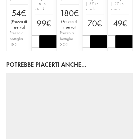
| 6 in
| 37 in
| 27 in
stock
stock
stock
54
€
180
€
99
€
70
€
49
€
(
Prezzo di
(
Prezzo di
riserva
)
riserva
)
Prezzo a
Prezzo a
bottiglia
bottiglia
18
€
30
€
POTREBBE PIACERTI ANCHE…