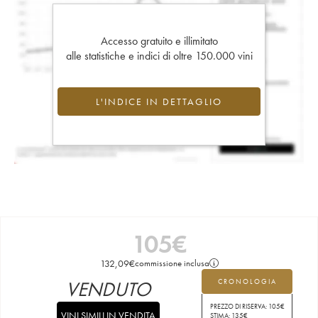
Accesso gratuito e illimitato
alle statistiche e indici di oltre 150.000 vini
L'INDICE IN DETTAGLIO
105
€
132,09
€
commissione inclusa
VENDUTO
CRONOLOGIA
PREZZO DI RISERVA:
105
€
VINI SIMILI IN VENDITA
STIMA:
135
€