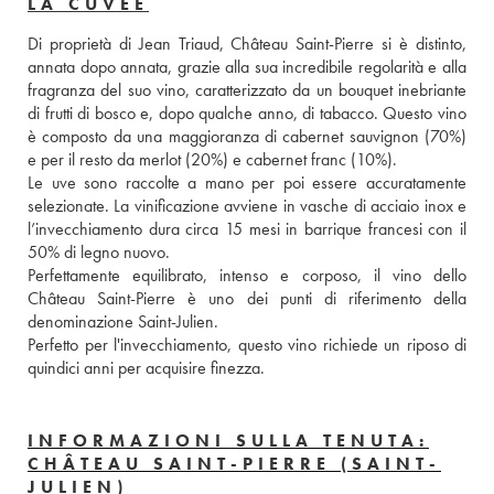
LA CUVÉE
Di proprietà di Jean Triaud, Château Saint-Pierre si è distinto, 
annata dopo annata, grazie alla sua incredibile regolarità e alla 
fragranza del suo vino, caratterizzato da un bouquet inebriante 
di frutti di bosco e, dopo qualche anno, di tabacco. Questo vino 
è composto da una maggioranza di cabernet sauvignon (70%) 
e per il resto da merlot (20%) e cabernet franc (10%). 
Le uve sono raccolte a mano per poi essere accuratamente 
selezionate. La vinificazione avviene in vasche di acciaio inox e 
l’invecchiamento dura circa 15 mesi in barrique francesi con il 
50% di legno nuovo. 
Perfettamente equilibrato, intenso e corposo, il vino dello 
Château Saint-Pierre è uno dei punti di riferimento della 
denominazione Saint-Julien. 
Perfetto per l'invecchiamento, questo vino richiede un riposo di 
quindici anni per acquisire finezza.
INFORMAZIONI SULLA TENUTA:
CHÂTEAU SAINT-PIERRE (SAINT-
JULIEN)