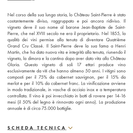
Nel corso della sua lunga storia, lo Château Saint-Pierre è stato 
costantemente diviso, raggruppato e poi ancora ridiviso. Il 
vigneto deve il suo nome al barone Jean-Baptiste de Saint-
Pierre, che nel XVIII secolo ne era il proprietario. Nel 1855, la 
qualità dei vini permise alla tenuta di diventare Quatrième 
Grand Cru Classé. Il Saint-Pierre deve la sua fama a Henri 
Martin, che ha dato nuova vita e integrità alla tenuta, riunendo il 
vigneto, la dimora e la cantina dopo aver dato vita allo Château 
Gloria. Questo vigneto di soli 17 ettari produce vino 
esclusivamente da viti che hanno almeno 50 anni. I vitigni sono 
composti per il 75% da cabernet sauvignon, per il 15% da 
merlot e per il 10% da cabernet franc. La vinificazione avviene 
in modo tradizionale, in vasche di acciaio inox e a temperatura 
controllata. Il vino è poi invecchiato in botti di rovere per 14-16 
mesi (il 50% del legno è rinnovato ogni anno). La produzione 
annuale è di circa 75.000 bottiglie.
SCHEDA TECNICA