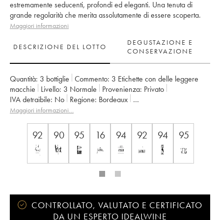
estremamente seducenti, profondi ed eleganti. Una tenuta di
grande regolarità che merita assolutamente di essere scoperta.
Maggiori informazioni
DEGUSTAZIONE E
DESCRIZIONE DEL LOTTO
CONSERVAZIONE
Quantità:
3 bottiglie
Commento:
3 Etichette con delle leggere
macchie
Livello:
3
Normale
Provenienza:
privato
IVA detraibile:
no
Regione:
Bordeaux
Denominazione:
Saint-Julien
Maggiori informazioni…
Classificazione:
4ème Grand Cru Classé
Proprietario:
Françoise Triaud
92
90
95
16
94
92
94
95
CONTROLLATO, VALUTATO E CERTIFICATO
DA UN ESPERTO IDEALWINE