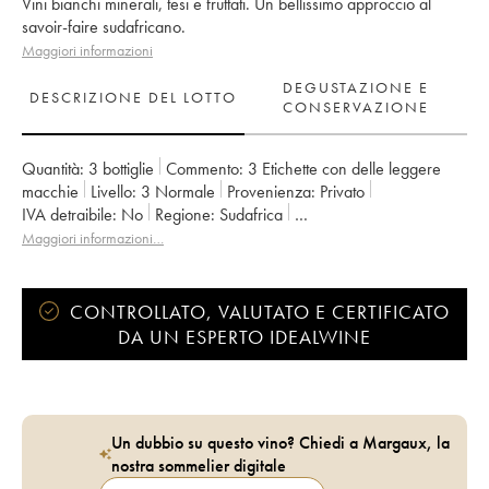
Vini bianchi minerali, tesi e fruttati. Un bellissimo approccio al
savoir-faire sudafricano.
Maggiori informazioni
DEGUSTAZIONE E
DESCRIZIONE DEL LOTTO
CONSERVAZIONE
Quantità:
3 bottiglie
Commento:
3 Etichette con delle leggere
macchie
Livello:
3
Normale
Provenienza:
privato
IVA detraibile:
no
Regione:
Sudafrica
Denominazione:
Afrique du Sud
Maggiori informazioni…
CONTROLLATO, VALUTATO E CERTIFICATO
DA UN ESPERTO IDEALWINE
Un dubbio su questo vino? Chiedi a Margaux, la
nostra sommelier digitale