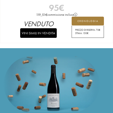
95
€
119,51
€
commissione inclusa
VENDUTO
CRONOLOGIA
PREZZO DI RISERVA:
70
€
VINI SIMILI IN VENDITA
STIMA:
150
€