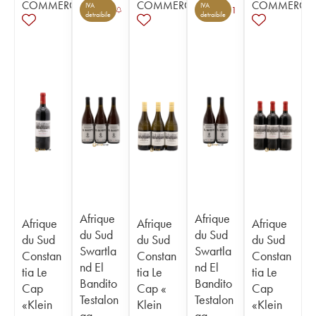
COMMERCE
COMMERCE
COMMERCE
IVA
IVA
1
detraibile
detraibile
Afrique
Afrique
Afrique
Afrique
Afrique
du Sud
du Sud
du Sud
du Sud
du Sud
Swartla
Swartla
Constan
Constan
Constan
nd El
nd El
tia Le
tia Le
tia Le
Bandito
Bandito
Cap
Cap «
Cap
Testalon
Testalon
«Klein
Klein
«Klein
ga
ga