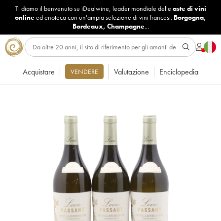
Ti diamo il benvenuto su iDealwine, leader mondiale delle
aste di vini
online
ed enoteca con un'ampia selezione di vini francesi:
Borgogna
,
Bordeaux
,
Champagne
...
Acquistare
Valutazione
Enciclopedia
VENDERE