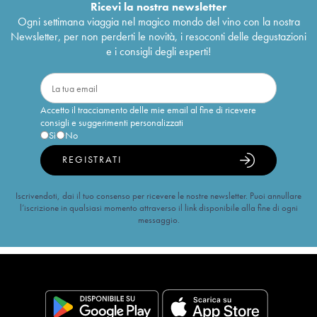
Ricevi la nostra newsletter
Ogni settimana viaggia nel magico mondo del vino con la nostra
Newsletter, per non perderti le novità, i resoconti delle degustazioni
e i consigli degli esperti!
Accetto il tracciamento delle mie email al fine di ricevere
consigli e suggerimenti personalizzati
Sì
No
REGISTRATI
Iscrivendoti, dai il tuo consenso per ricevere le nostre newsletter. Puoi annullare
l’iscrizione in qualsiasi momento attraverso il link disponibile alla fine di ogni
messaggio.