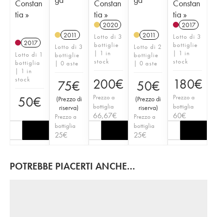
Constan
Constan
Constan
tia »
tia »
tia »
2020
2017
2011
2011
Lotto di 3
Lotto di 3
2017
bottiglie
bottiglie
Lotto di 3
Lotto di 2
| 1 in
| 1 in
Lotto di 1
bottiglie
bottiglie
stock
stock
bottiglia
| 0 aste
| 0 aste
| 1 in
stock
200
€
180
€
75
€
50
€
Prezzo a
Prezzo a
50
€
(
Prezzo di
(
Prezzo di
bottiglia
bottiglia
riserva
)
riserva
)
66,67
€
60
€
Prezzo a
Prezzo a
bottiglia
bottiglia
25
€
25
€
POTREBBE PIACERTI ANCHE…