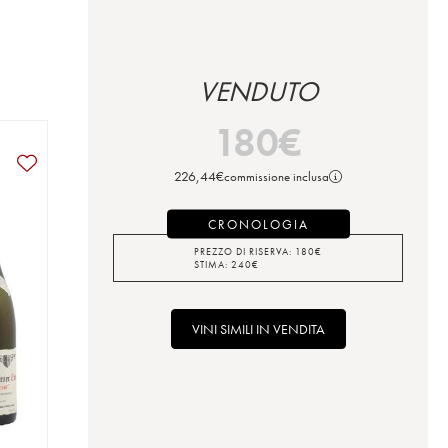
VENDUTO
180
€
226,44
€
commissione inclusa
CRONOLOGIA
PREZZO DI RISERVA:
180
€
STIMA:
240
€
VINI SIMILI IN VENDITA