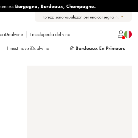
rancesi:
Borgogna
,
Bordeaux
,
Champagne
...
I prezzi sono visualizzati per una consegna in:
ici iDealwine
Enciclopedia del vino
I must-have iDealwine
🍇
Bordeaux En Primeurs