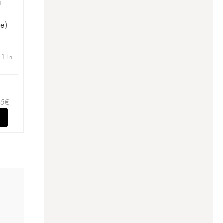
a
ne)
 1 in
25
€