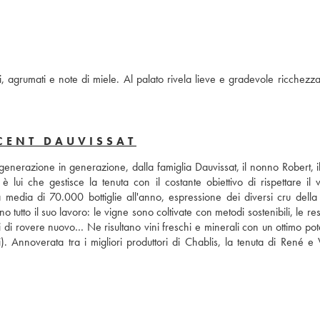
 agrumati e note di miele. Al palato rivela lieve e gradevole ricchezza 
CENT DAUVISSAT
 generazione in generazione, dalla famiglia Dauvissat, il nonno Robert, i
ui che gestisce la tenuta con il costante obiettivo di rispettare il vi
media di 70.000 bottiglie all'anno, espressione dei diversi cru della t
 tutto il suo lavoro: le vigne sono coltivate con metodi sostenibili, le re
i di rovere nuovo… Ne risultano vini freschi e minerali con un ottimo pot
 Annoverata tra i migliori produttori di Chablis, la tenuta di René e V