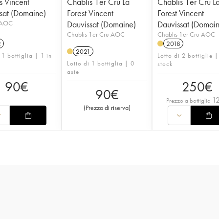
s Vincent
Chablis 1er Cru La
Chablis 1er Cru L
sat (Domaine)
Forest Vincent
Forest Vincent
 AOC
Dauvissat (Domaine)
Dauvissat (Domai
Chablis 1er Cru AOC
Chablis 1er Cru AOC
2
2018
2021
 1 bottiglia | 1 in
Lotto di 2 bottiglie |
Lotto di 1 bottiglia | 0
stock
aste
90
€
250
€
90
€
1
Prezzo a bottiglia
(
Prezzo di riserva
)