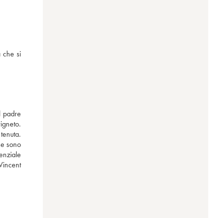
che si 
l padre 
gneto. 
enuta. 
se sono 
enziale 
incent 