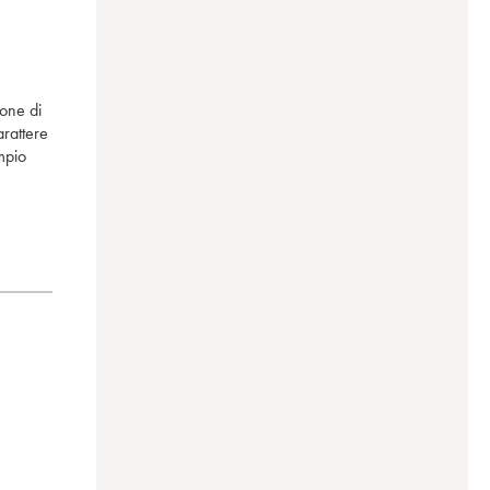
ione di
arattere
mpio