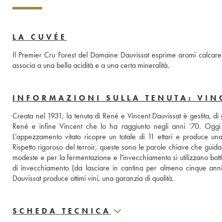
LA CUVÉE
Il Premier Cru Forest del Domaine Dauvissat esprime aromi calcarei,
associa a una bella acidità e a una certa mineralità.
INFORMAZIONI SULLA TENUTA: VIN
Creata nel 1931, la tenuta di René e Vincent Dauvissat è gestita, di
René e infine Vincent che lo ha raggiunto negli anni ‘70. Oggi è l
L’appezzamento vitato ricopre un totale di 11 ettari e produce una 
Rispetto rigoroso del terroir, queste sono le parole chiave che guidano
modeste e per la fermentazione e l'invecchiamento si utilizzano bott
di invecchiamento (da lasciare in cantina per almeno cinque anni).
Dauvissat produce ottimi vini, una garanzia di qualità.
SCHEDA TECNICA