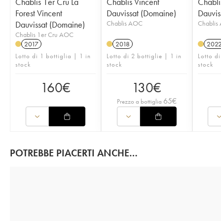
Chablis 1er Cru La
Chablis Vincent
Chabli
Forest Vincent
Dauvissat (Domaine)
Dauvis
Dauvissat (Domaine)
Chablis AOC
Chablis
Chablis 1er Cru AOC
2017
2018
202
Lotto di 1 bottiglia | 1 in
Lotto di 2 bottiglie | 1 in
Lotto di
stock
stock
stock
160
€
130
€
65
€
Prezzo a bottiglia
POTREBBE PIACERTI ANCHE…