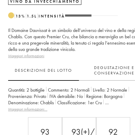
VINO DA INVECCHIAMENTO
13
%
1.5
L
INTENSITÀ
Il Domaine Dauvissat è un simbolo dell’universo del vino e della reg
Chablis. Con questo Premier Cru, che bilancia a meraviglia un bel c
ricco e una pregevole mineralità, la tenuta ci regala l’ennesimo ese
della sua grande tradizione vinicola.
Maggiori informazioni
DEGUSTAZIONE E
DESCRIZIONE DEL LOTTO
CONSERVAZIONE
Quantità:
2 bottiglie
Commento:
2 Normali
Livello:
2
Normale
Provenienza:
privato
IVA detraibile:
no
Regione:
Borgogna
Denominazione:
Chablis
Classificazione:
1er Cru
Proprietario:
Vincent Dauvissat (Domaine)
Maggiori informazioni…
93
93(+)/100
92