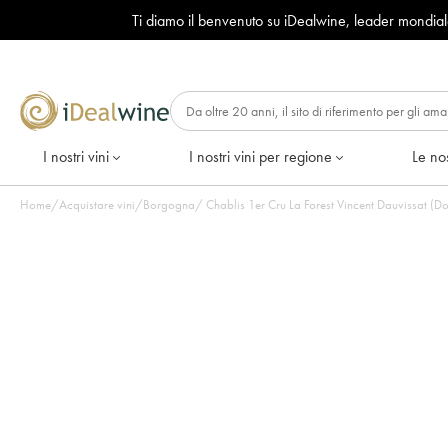
Ti diamo il benvenuto su iDealwine, leader mondia
I nostri vini
I nostri vini per regione
Le nos
Home
/
Acquistare vini
/
Borgogna
/
Chablis 1er Cru La Forest Vincent Dauvissat (Dom