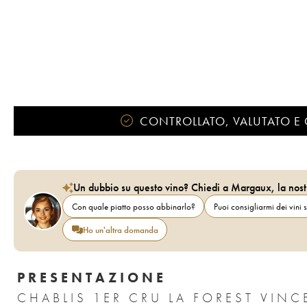
CONTROLLATO, VALUTATO E 
Un dubbio su questo vino? Chiedi a Margaux, la nost
Con quale piatto posso abbinarlo?
Puoi consigliarmi dei vini s
Ho un'altra domanda
PRESENTAZIONE
CHABLIS 1ER CRU LA FOREST VINC