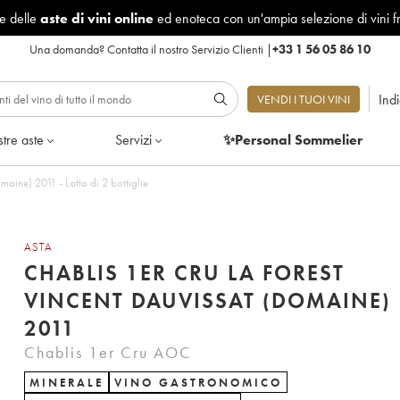
le delle
aste di vini online
ed enoteca con un'ampia selezione di vini f
Una domanda?
Contatta il nostro Servizio Clienti
|
+33 1 56 05 86 10
Ind
VENDI I TUOI VINI
tre aste
Servizi
✨Personal Sommelier
aine) 2011 - Lotto di 2 bottiglie
ASTA
CHABLIS 1ER CRU LA FOREST
VINCENT DAUVISSAT (DOMAINE)
2011
Chablis 1er Cru AOC
MINERALE
VINO GASTRONOMICO