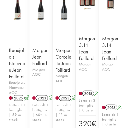
Morgon
Morgon
3.14
3.14
Beaujol
Morgon
Morgon
Jean
Jean
ais
Jean
Corcele
Foillard
Foillard
Nouvea
Foillard
tte Jean
Morgon
Morgon
u Jean
Morgon
Foillard
AOC
AOC
AOC
Foillard
Morgon
AOC
Beaujolais
Nouveau
AOC
2018
A
K
2025
A
K
2023
A
K
2023
A
K
Lotto di 3
Lotto di 1
Lotto di 1
Lotto di 1
bottiglie
2018
A
bottiglia
bottiglia
bottiglia
| 0 aste
Lotto di 1
| 59 in
| 60+ in
| 13 in
bottiglia
stock
stock
stock
320
€
| 0 aste