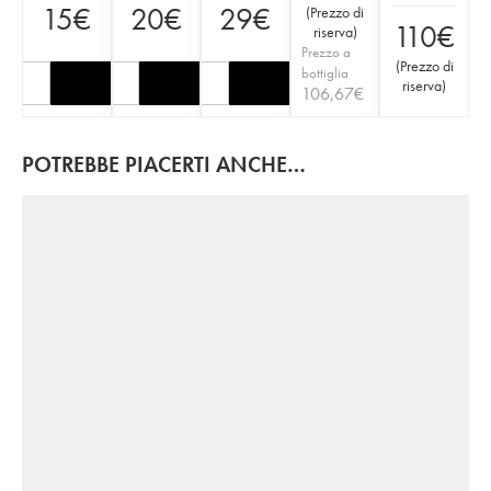
15
€
20
€
29
€
(
Prezzo di
110
€
riserva
)
Prezzo a
(
Prezzo di
bottiglia
riserva
)
106,67
€
POTREBBE PIACERTI ANCHE…