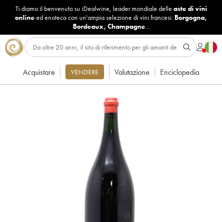
Ti diamo il benvenuto su iDealwine, leader mondiale delle
aste di vini
online
ed enoteca con un'ampia selezione di vini francesi:
Borgogna
,
Bordeaux
,
Champagne
...
Acquistare
Valutazione
Enciclopedia
VENDERE