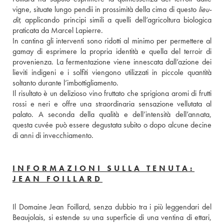
vigne, situate lungo pendii in prossimità della cima di questo 
lieu-
dit
, applicando principi simili a quelli dell’agricoltura biologica 
praticata da Marcel Lapierre.
In cantina gli interventi sono ridotti al minimo per permettere al 
gamay di esprimere la propria identità e quella del terroir di 
provenienza. La fermentazione viene innescata dall’azione dei 
lieviti indigeni e i solfiti viengono utilizzati in piccole quantità 
soltanto durante l’imbottigliamento.
Il risultato è un delizioso vino fruttato che sprigiona aromi di frutti 
rossi e neri e offre una straordinaria sensazione vellutata al 
palato. A seconda della qualità e dell’intensità dell’annata, 
questa cuvée può essere degustata subito o dopo alcune decine 
di anni di invecchiamento.
INFORMAZIONI SULLA TENUTA:
JEAN FOILLARD
Il Domaine Jean Foillard, senza dubbio tra i più leggendari del 
Beaujolais, si estende su una superficie di una ventina di ettari, 