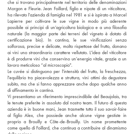
che si trovano principalmente nel territorio delle denominazioni 
Morgon e Fleurie. Jean Foillard, figlio e nipote di un viticoltore, 
ha rilevato l'azienda di famiglia nel 1981 e si è ispirato a Marcel 
Lapierre per coltivare le sue vigne in modo più aderente 
possibile ai principi di un’agricoltura biologica e a una filosofia 
naturale (la maggior parte dei terreni del vigneto è dotato di 
certificazione bio). In cantina, le sue vinificazioni senza 
solforosa, precise e delicate, molto rispettose del frutto, donano 
ai vini uno straordinario carattere vellutato. L'idea del viticoltore 
è di produrre vini che conservino un’energia vitale, grazie a un 
lavoro meticoloso “al microscopio".
Le cuvée si distinguono per l'intensità del frutto, la freschezza, 
l'equilibrio tra piacevolezza e struttura, vini ottimi da degustare 
subito, ma che si fanno apprezzare anche dopo qualche anno 
di affinamento in cantina.
Vi presentiamo un riferimento imprescindibile del Beaujolais, tra 
le tenute preferite in assoluto dal nostro team. Il futuro di questa 
azienda è in buone mani, Jean trasmette tutto il suo savoir-faire 
al figlio Alex, che possiede anche alcune vigne gestiste in 
proprio a Brouilly e Côte-de-Brouilly. Un nome promettente 
come quello di Foillard, che continua a contribuire al dinamismo 