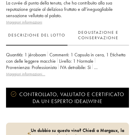
La cuvée di punta della tenuta, che ha contribuito alla sua
reputazione grazie al delizioso fruttato e all’ineguagliabile
sensazione vellutata al palato.
Maggiori informazioni
DEGUSTAZIONE E
DESCRIZIONE DEL LOTTO
CONSERVAZIONE
Quantità:
1 jéroboam
Commenti:
1 Capsula in cera
,
1 Etichetta
con delle leggere macchie
Livello:
1
Normale
Provenienza:
professionista
IVA detraibile:
sì
Regione:
Beaujolais
Denominazione:
Morgon
Maggiori informazioni…
Proprietario:
Jean Foillard
CONTROLLATO, VALUTATO E CERTIFICATO
DA UN ESPERTO IDEALWINE
Un dubbio su questo vino? Chiedi a Margaux, la