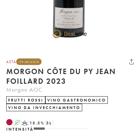
ASTA
IVA detraibile
MORGON CÔTE DU PY JEAN
FOILLARD 2023
Morgon AOC
FRUTTI ROSSI
VINO GASTRONOMICO
VINO DA INVECCHIAMENTO
A
K
13.5
%
5
L
INTENSITÀ