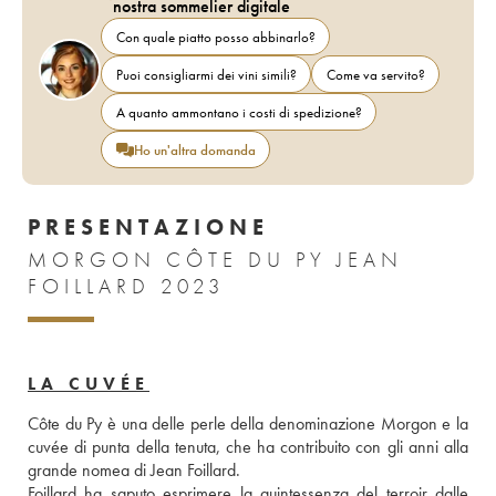
nostra sommelier digitale
Con quale piatto posso abbinarlo?
Puoi consigliarmi dei vini simili?
Come va servito?
A quanto ammontano i costi di spedizione?
Ho un'altra domanda
PRESENTAZIONE
MORGON CÔTE DU PY JEAN
FOILLARD 2023
LA CUVÉE
Côte du Py è una delle perle della denominazione Morgon e la 
cuvée di punta della tenuta, che ha contribuito con gli anni alla 
grande nomea di Jean Foillard. 
Foillard ha saputo esprimere la quintessenza del terroir dalle 