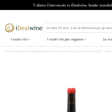
Ti diamo il benvenuto su iDealwine, leader mondia
I nostri vini
I nostri vini per regione
Le nos
Home
/
Acquistare vini
/
Beaujolais
/
Morgon Côte du Py Jean Foillard 2023 - Lotto d