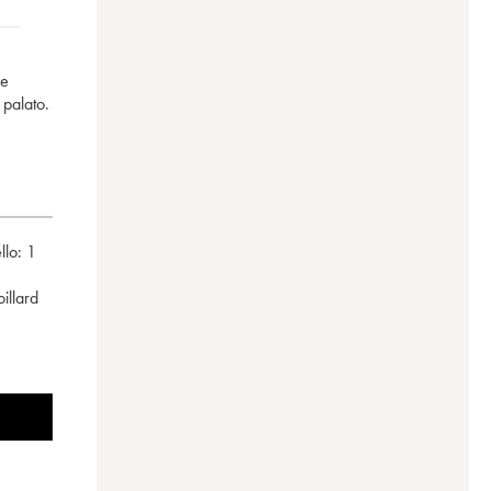
ne
 palato.
llo:
1
oillard