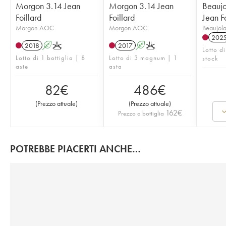
Morgon 3.14 Jean
Morgon 3.14 Jean
Beaujo
Foillard
Foillard
Jean Fo
Morgon AOC
Morgon AOC
Beaujol
202
2018
A
K
2017
A
K
Lotto di
Lotto di 1 bottiglia | 8
Lotto di 3 magnum | 1
stock
aste
asta
82
€
486
€
(
Prezzo attuale
)
(
Prezzo attuale
)
162
€
Prezzo a bottiglia
POTREBBE PIACERTI ANCHE…