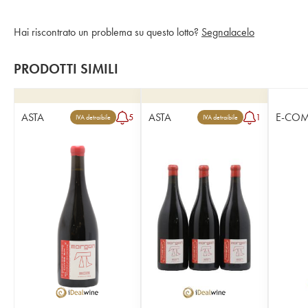
Hai riscontrato un problema su questo lotto?
Segnalacelo
PRODOTTI SIMILI
ASTA
ASTA
E-CO
5
1
IVA detraibile
IVA detraibile