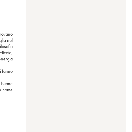
rovano 
lia nel 
losofia 
licate, 
energia 
i fanno 
n buone 
Un nome 