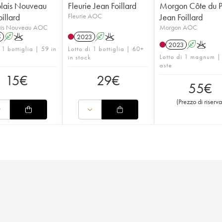
lais Nouveau
Fleurie Jean Foillard
Morgon Côte du 
illard
Fleurie AOC
Jean Foillard
ais Nouveau AOC
Morgon AOC
5
A
K
2023
A
K
2023
A
K
 1 bottiglia | 59 in
Lotto di 1 bottiglia | 60+
Lotto di 1 magnum |
in stock
aste
15
€
29
€
55
€
(
Prezzo di riserva