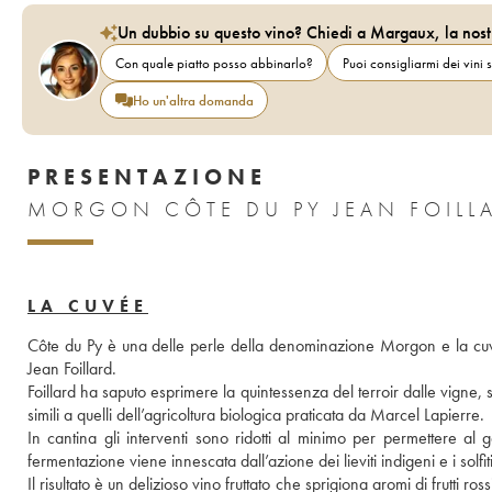
Un dubbio su questo vino? Chiedi a Margaux, la nost
Con quale piatto posso abbinarlo?
Puoi consigliarmi dei vini s
Ho un'altra domanda
PRESENTAZIONE
MORGON CÔTE DU PY JEAN FOILL
LA CUVÉE
Côte du Py è una delle perle della denominazione Morgon e la cuvée
Jean Foillard. 
Foillard ha saputo esprimere la quintessenza del terroir dalle vigne, s
simili a quelli dell’agricoltura biologica praticata da Marcel Lapierre.
In cantina gli interventi sono ridotti al minimo per permettere al 
fermentazione viene innescata dall’azione dei lieviti indigeni e i solfit
Il risultato è un delizioso vino fruttato che sprigiona aromi di frutti r