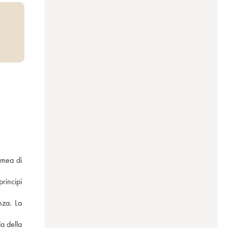
mea di 
rincipi 
za. La 
a della 