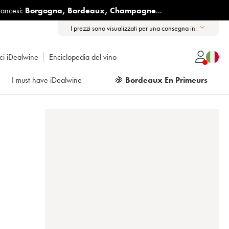
rancesi:
Borgogna
,
Bordeaux
,
Champagne
...
I prezzi sono visualizzati per una consegna in:
ici iDealwine
Enciclopedia del vino
I must-have iDealwine
🍇
Bordeaux En Primeurs