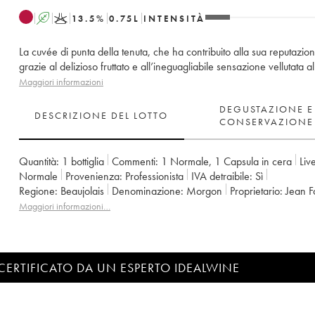
A
K
13.5
%
0.75
L
INTENSITÀ
La cuvée di punta della tenuta, che ha contribuito alla sua reputazio
grazie al delizioso fruttato e all’ineguagliabile sensazione vellutata al
Maggiori informazioni
DEGUSTAZIONE E
DESCRIZIONE DEL LOTTO
CONSERVAZIONE
Quantità:
1 bottiglia
Commenti:
1 Normale
,
1 Capsula in cera
Live
Normale
Provenienza:
professionista
IVA detraibile:
sì
Regione:
Beaujolais
Denominazione:
Morgon
Proprietario:
Jean F
Maggiori informazioni…
CERTIFICATO DA UN ESPERTO IDEALWINE