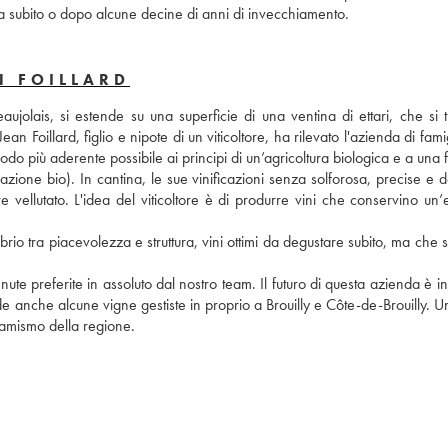
ta subito o dopo alcune decine di anni di invecchiamento.
N FOILLARD
ujolais, si estende su una superficie di una ventina di ettari, che si t
 Foillard, figlio e nipote di un viticoltore, ha rilevato l'azienda di famig
do più aderente possibile ai principi di un’agricoltura biologica e a una fi
azione bio). In cantina, le sue vinificazioni senza solforosa, precise e de
re vellutato. L'idea del viticoltore è di produrre vini che conservino un’
librio tra piacevolezza e struttura, vini ottimi da degustare subito, ma che s
nute preferite in assoluto dal nostro team. Il futuro di questa azienda è i
iede anche alcune vigne gestiste in proprio a Brouilly e Côte-de-Brouilly. 
inamismo della regione.