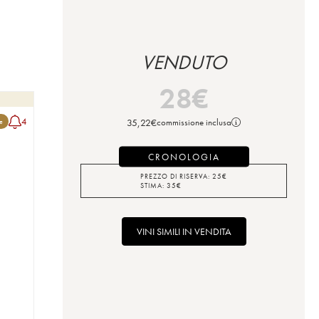
VENDUTO
28
€
4
35,22
€
commissione inclusa
le
CRONOLOGIA
PREZZO DI RISERVA:
25
€
STIMA:
35
€
VINI SIMILI IN VENDITA