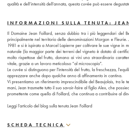
qualità e dell’intensità dell’annata, questa cuvée può essere degusta
INFORMAZIONI SULLA TENUTA: JEA
Il Domaine Jean Foillard, senza dubbio tra i più leggendari del Bea
principalmente nel territorio delle denominazioni Morgon e Fleurie. Jean
1981 e si è ispirato a Marcel Lapierre per coltivare le sue vigne in mo
naturale (la maggior parte dei terreni del vigneto è dotato di certific
molto rispettose del frutto, donano ai vini uno straordinario caratte
vitale, grazie a un lavoro meticoloso “al microscopio".
Le cuvée si distinguono per l'intensità del frutto, la freschezza, l'equi
apprezzare anche dopo qualche anno di affinamento in cantina.
Vi presentiamo un riferimento imprescindibile del Beaujolais, tra le te
mani, Jean trasmette tutto il suo savoir-faire al figlio Alex, che poss
promettente come quello di Foillard, che continua a contribuire al d
Leggi l’articolo del blog sulla tenuta Jean Foillard
SCHEDA TECNICA