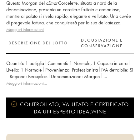
Questo Morgon del
climat
Corcelette, situato a nord della
denominazione, presenta un carattere fruttato e armonioso,
mentre al palato si rivela sapido, elegante e vellutato. Una cuvée
di pregevole fattura, che conquisterà per la sua delicatezza.
Maggiori informazioni
DEGUSTAZIONE E
DESCRIZIONE DEL LOTTO
CONSERVAZIONE
Quantità:
1 bottiglia
Commenti:
1 Normale
,
1 Capsula in cera
Livello:
1
Normale
Provenienza:
professionista
IVA detraibile:
sì
Regione:
Beaujolais
Denominazione:
Morgon
Proprietario:
Jean Foillard
Maggiori informazioni…
CONTROLLATO, VALUTATO E CERTIFICATO
DA UN ESPERTO IDEALWINE