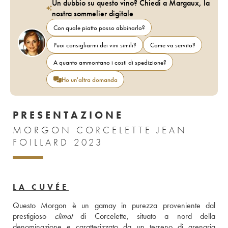
Un dubbio su questo vino? Chiedi a Margaux, la
nostra sommelier digitale
Con quale piatto posso abbinarlo?
Puoi consigliarmi dei vini simili?
Come va servito?
A quanto ammontano i costi di spedizione?
Ho un'altra domanda
PRESENTAZIONE
MORGON CORCELETTE JEAN
FOILLARD 2023
LA CUVÉE
Questo Morgon è un gamay in purezza proveniente dal 
prestigioso 
climat
 di Corcelette, situato a nord della 
denominazione e caratterizzato da un terreno di arenaria 