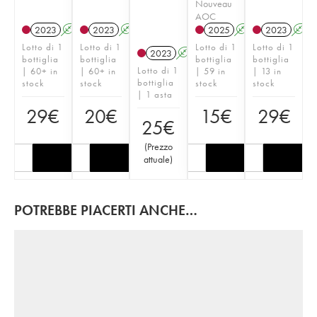
Nouveau
AOC
2023
A
K
2023
A
K
2025
A
K
2023
A
Lotto di 1
Lotto di 1
Lotto di 1
Lotto di 1
2023
A
K
bottiglia
bottiglia
bottiglia
bottiglia
Lotto di 1
| 60+ in
| 60+ in
| 59 in
| 13 in
bottiglia
stock
stock
stock
stock
| 1 asta
29
€
20
€
15
€
29
€
25
€
(
Prezzo
attuale
)
POTREBBE PIACERTI ANCHE…