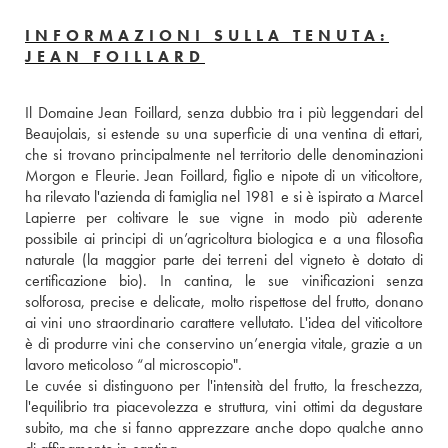
INFORMAZIONI SULLA TENUTA:
JEAN FOILLARD
Il Domaine Jean Foillard, senza dubbio tra i più leggendari del 
Beaujolais, si estende su una superficie di una ventina di ettari, 
che si trovano principalmente nel territorio delle denominazioni 
Morgon e Fleurie. Jean Foillard, figlio e nipote di un viticoltore, 
ha rilevato l'azienda di famiglia nel 1981 e si è ispirato a Marcel 
Lapierre per coltivare le sue vigne in modo più aderente 
possibile ai principi di un’agricoltura biologica e a una filosofia 
naturale (la maggior parte dei terreni del vigneto è dotato di 
certificazione bio). In cantina, le sue vinificazioni senza 
solforosa, precise e delicate, molto rispettose del frutto, donano 
ai vini uno straordinario carattere vellutato. L'idea del viticoltore 
è di produrre vini che conservino un’energia vitale, grazie a un 
lavoro meticoloso “al microscopio".
Le cuvée si distinguono per l'intensità del frutto, la freschezza, 
l'equilibrio tra piacevolezza e struttura, vini ottimi da degustare 
subito, ma che si fanno apprezzare anche dopo qualche anno 