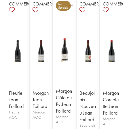
COMMERCE
COMMERCE
COMMERCE
COMMERCE
IVA
2
detraibile
Morgon
Fleurie
Morgon
Beaujol
Morgon
Côte du
Jean
Jean
ais
Corcele
Py Jean
Foillard
Foillard
Nouvea
tte Jean
Foillard
Fleurie
Morgon
u Jean
Foillard
Morgon
AOC
AOC
Foillard
Morgon
AOC
AOC
Beaujolais