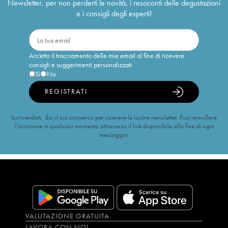
Newsletter, per non perderti le novità, i resoconti delle degustazioni
e i consigli degli esperti!
Accetto il tracciamento delle mie email al fine di ricevere
consigli e suggerimenti personalizzati
Sì
No
REGISTRATI
Iscrivendoti, dai il tuo consenso per ricevere le nostre newsletter. Puoi annullare
l’iscrizione in qualsiasi momento attraverso il link disponibile alla fine di ogni
messaggio.
VALUTAZIONE GRATUITA
LAVORA CON NOI