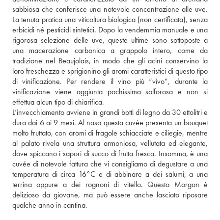
sabbiosa che conferisce una notevole concentrazione alle uve. 
La tenuta pratica una viticoltura biologica (non certificata), senza 
erbicidi né pesticidi sintetici. Dopo la vendemmia manuale e una 
rigorosa selezione delle uve, queste ultime sono sottoposte a 
una macerazione carbonica a grappolo intero, come da 
tradizione nel Beaujolais, in modo che gli acini conservino la 
loro freschezza e sprigionino gli aromi caratteristici di questo tipo 
di vinificazione. Per rendere il vino più “vivo”, durante la 
vinificazione viene aggiunta pochissima solforosa e non si 
effettua alcun tipo di chiarifica.
L’invecchiamento avviene in grandi botti di legno da 30 ettolitri e 
dura dai 6 ai 9 mesi. Al naso questa cuvée presenta un bouquet 
molto fruttato, con aromi di fragole schiacciate e ciliegie, mentre 
al palato rivela una struttura armoniosa, vellutata ed elegante, 
dove spiccano i sapori di succo di frutta fresca. Insomma, è una 
cuvée di notevole fattura che vi consigliamo di degustare a una 
temperatura di circa 16°C e di abbinare a dei salumi, a una 
terrina oppure a dei rognoni di vitello. Questo Morgon è 
delizioso da giovane, ma può essere anche lasciato riposare 
qualche anno in cantina.