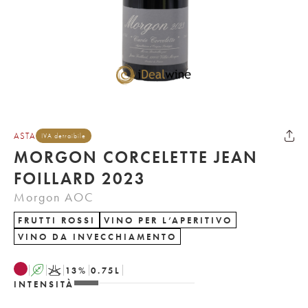
ASTA
IVA detraibile
MORGON CORCELETTE JEAN
FOILLARD 2023
Morgon AOC
FRUTTI ROSSI
VINO PER L’APERITIVO
VINO DA INVECCHIAMENTO
A
K
13
%
0.75
L
INTENSITÀ