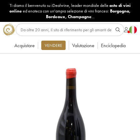
Ti diamo il benvenuto su iDealwine, leader mondiale delle
aste di vini
online
ed enoteca con un'ampia selezione di vini francesi:
Borgogna
,
Bordeaux
,
Champagne
...
Acquistare
Valutazione
Enciclopedia
VENDERE