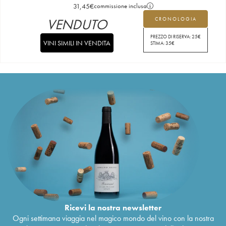
31,45
€
commissione inclusa
VENDUTO
CRONOLOGIA
PREZZO DI RISERVA:
25
€
VINI SIMILI IN VENDITA
STIMA:
35
€
Ricevi la nostra newsletter
Ogni settimana viaggia nel magico mondo del vino con la nostra