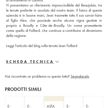
di affinamento in cantina.
Vi presentiamo un riferimento imprescindibile del Beaujolais, tra 
le tenute preferite in assoluto dal nostro team. Il futuro di questa 
azienda è in buone mani, Jean trasmette tutto il suo savoir-faire 
al figlio Alex, che possiede anche alcune vigne gestiste in 
proprio a Brouilly e Côte-de-Brouilly. Un nome promettente 
come quello di Foillard, che continua a contribuire al dinamismo 
della regione.
Leggi l’articolo del blog sulla tenuta Jean Foillard
SCHEDA TECNICA
Hai riscontrato un problema su questo lotto?
Segnalacelo
PRODOTTI SIMILI
E-
E-
ASTA
E-
E-