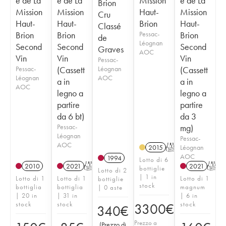
e de La
e de La
Mission
e de La
Brion
Mission
Mission
Haut-
Mission
Cru
Haut-
Haut-
Brion
Haut-
Classé
Brion
Brion
Pessac-
Brion
de
Léognan
Second
Second
Second
Graves
AOC
Vin
Vin
Vin
Pessac-
Pessac-
(Cassett
Léognan
(Cassett
Léognan
AOC
a in
a in
AOC
legno a
legno a
partire
partire
da 6 bt)
da 3
Pessac-
mg)
Léognan
Pessac-
AOC
Léognan
2015
T
AOC
1994
Lotto di 6
2010
2021
T
2021
T
bottiglie
Lotto di 2
| 1 in
Lotto di 1
Lotto di 1
Lotto di 1
bottiglie
stock
bottiglia
bottiglia
magnum
| 0 aste
| 20 in
| 31 in
| 6 in
stock
stock
stock
3300
€
340
€
Prezzo a
(
Prezzo di