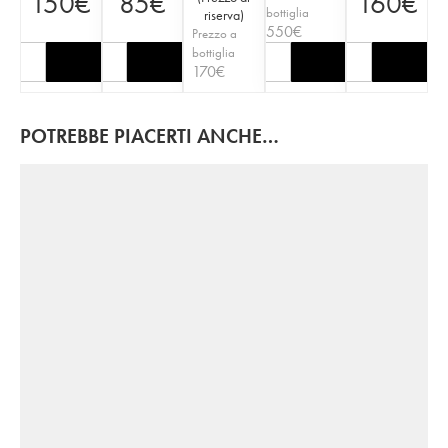
150
€
85
€
160
€
bottiglia
riserva
)
550
€
Prezzo a
bottiglia
170
€
POTREBBE PIACERTI ANCHE…