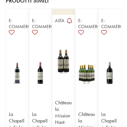
PRODOTTI SIMILI
E-
E-
ASTA
E-
E-
COMMERCE
COMMERCE
COMMERCE
COMMERCE
Château
la
La
La
Château
La
Mission
Chapell
Chapell
la
Chapell
Haut-