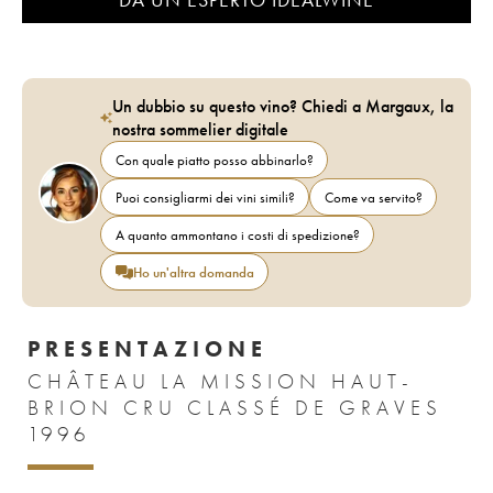
Un dubbio su questo vino? Chiedi a Margaux, la
nostra sommelier digitale
Con quale piatto posso abbinarlo?
Puoi consigliarmi dei vini simili?
Come va servito?
A quanto ammontano i costi di spedizione?
Ho un'altra domanda
PRESENTAZIONE
CHÂTEAU LA MISSION HAUT-
BRION CRU CLASSÉ DE GRAVES
1996