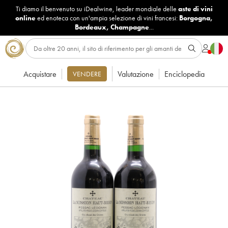
Ti diamo il benvenuto su iDealwine, leader mondiale delle
aste di vini
online
ed enoteca con un'ampia selezione di vini francesi:
Borgogna
,
Bordeaux
,
Champagne
...
Acquistare
Valutazione
Enciclopedia
VENDERE