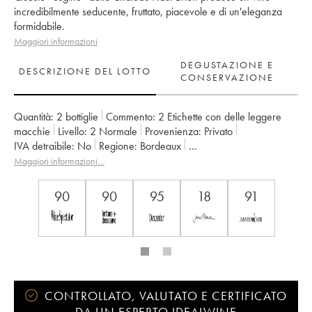
incredibilmente seducente, fruttato, piacevole e di un'eleganza
formidabile.
Maggiori informazioni
DEGUSTAZIONE E
DESCRIZIONE DEL LOTTO
CONSERVAZIONE
Quantità:
2 bottiglie
Commento:
2 Etichette con delle leggere
macchie
Livello:
2
Normale
Provenienza:
privato
IVA detraibile:
no
Regione:
Bordeaux
Denominazione:
Pessac-Léognan
Maggiori informazioni…
Classificazione:
Cru Classé de Graves
Proprietario:
Domaines Clarence Dillon
90
90
95
18
91
CONTROLLATO, VALUTATO E CERTIFICATO
DA UN ESPERTO IDEALWINE