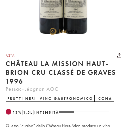
ASTA
CHÂTEAU LA MISSION HAUT-
BRION CRU CLASSÉ DE GRAVES
1996
Pessac-Léognan AOC
FRUTTI NERI
VINO GASTRONOMICO
ICONA
13
%
1.5
L
INTENSITÀ
Questo “cugino” dello Château Haut-Brion produce un vino