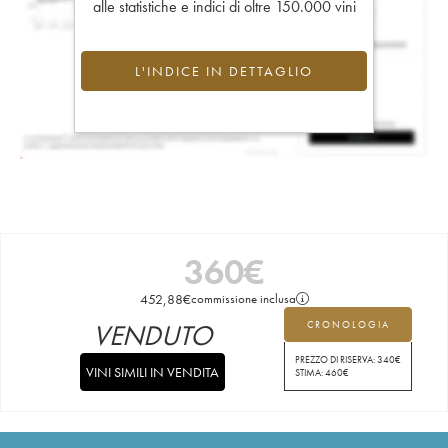
alle statistiche e indici di oltre 150.000 vini
L'INDICE IN DETTAGLIO
360
€
452,88
€
commissione inclusa
VENDUTO
CRONOLOGIA
PREZZO DI RISERVA:
340
€
VINI SIMILI IN VENDITA
STIMA:
460
€