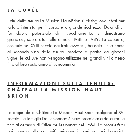
LA CUVÉE
I vini della tenuta La Mission Haut-Brion si distinguono infatti per 
la loro intensità, per il corpo e la grande ricchezza. Dotati di un 
formidabile potenziale di invecchiamento, si dimostrano 
grandiosi, soprattutto nelle annate 1988 e 1989. La cappella, 
costruita nel XVIII secolo dai frati lazzaristi, ha dato il suo nome 
al secondo vino della tenuta, prodotto a partire da giovani 
vigne, le cui uve non vengono utilizzate nei grandi vini almeno 
fino al loro sesto anno di vendemmia.
INFORMAZIONI SULLA TENUTA:
CHÂTEAU LA MISSION HAUT-
BRION
Le origini dello Château La Mission Haut Brion risalgono al XVI 
secolo. La famiglia De Lestonnac è stata proprietaria della tenuta 
fino al decesso di Olive de Lestonnac nel 1664. La proprietà fu 
poi donata alla comunità missionaria dei monaci lazzaristi, 