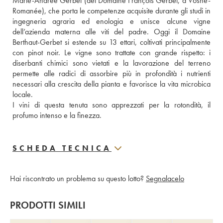
Marie-Andrée Gerbet (del Domaine François Gerbet, a Vosne-
Romanée), che porta le competenze acquisite durante gli studi in 
ingegneria agraria ed enologia e unisce alcune vigne 
dell’azienda materna alle viti del padre. Oggi il Domaine 
Berthaut-Gerbet si estende su 13 ettari, coltivati principalmente 
con pinot noir. Le vigne sono trattate con grande rispetto: i 
diserbanti chimici sono vietati e la lavorazione del terreno 
permette alle radici di assorbire più in profondità i nutrienti 
necessari alla crescita della pianta e favorisce la vita microbica 
locale. 
I vini di questa tenuta sono apprezzati per la rotondità, il 
profumo intenso e la finezza.
SCHEDA TECNICA
Hai riscontrato un problema su questo lotto?
Segnalacelo
PRODOTTI SIMILI