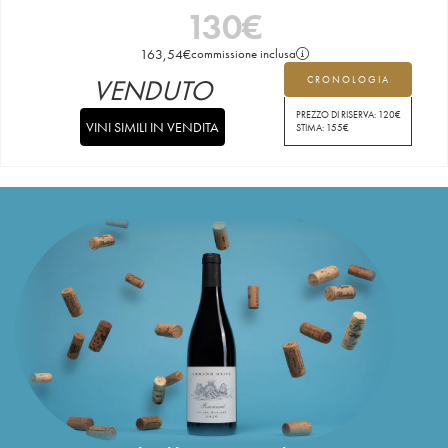
130
€
163,54
€
commissione inclusa
VENDUTO
CRONOLOGIA
PREZZO DI RISERVA:
120
€
VINI SIMILI IN VENDITA
STIMA:
155
€