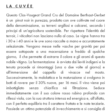
LA CUVÉE
Questo Clos-Vougeot Grand Cru del Domaine Berthaut-Gerbet 
è un  pinot noir in purezza, prodotto con uve coltivate nel cuore 
della denominazione, su terreni argillosi e calcarei, secondo i 
principi di un'agricoltura sostenibile. Per rispettare l'identità del 
terroir, i viticoltori non lasciano nulla al caso. Le vigne hanno tra 
i 30 e i 40 anni e le uve sono raccolte a mano e accuratamente 
selezionate. Vengono messe nelle vasche per gravità per poi 
essere sottoposte a una macerazione a freddo di qualche 
giorno,  il che permette di estrarre il colore e gli aromi di questo 
nobile vitigno. La fermentazione  è avviata dai lieviti indigeni e la 
tenuta procede ai rimontaggi (una o due volte al giorno) e 
all'immersione del cappello di vinacce nel mosto. 
Successivamente, la malolattica e la maturazione si svolgono in 
botti di rovere per il 30% nuove, per 16 mesi. Il vino viene poi 
imbottigliato senza chiarifica né filtrazione. Seduce 
immediatamente con il suo colore rosso rubino profondo con 
riflessi viola, con la sua struttura intensa ed energica e, all'olfatto, 
con il perfetto equilibrio tra il carattere fruttato e le note terziarie. 
Possiede un ottimo potenziale di invecchiamento e si consiglia di 