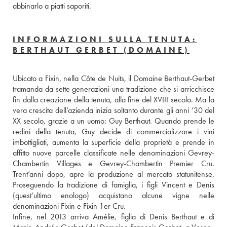
abbinarlo a piatti saporiti. 
INFORMAZIONI SULLA TENUTA:
BERTHAUT GERBET (DOMAINE)
Ubicato a Fixin, nella Côte de Nuits, il Domaine Berthaut-Gerbet 
tramanda da sette generazioni una tradizione che si arricchisce 
fin dalla creazione della tenuta, alla fine del XVIII secolo. Ma la 
vera crescita dell’azienda inizia soltanto durante gli anni ’30 del 
XX secolo, grazie a un uomo: Guy Berthaut. Quando prende le 
redini della tenuta, Guy decide di commercializzare i vini 
imbottigliati, aumenta la superficie della proprietà e prende in 
affitto nuove parcelle classificate nelle denominazioni Gevrey-
Chambertin Villages e Gevrey-Chambertin Premier Cru. 
Trent’anni dopo, apre la produzione al mercato statunitense. 
Proseguendo la tradizione di famiglia, i figli Vincent e Denis 
(quest’ultimo enologo) acquistano alcune vigne nelle 
denominazioni Fixin e Fixin 1er Cru. 
Infine, nel 2013 arriva Amélie, figlia di Denis Berthaut e di 