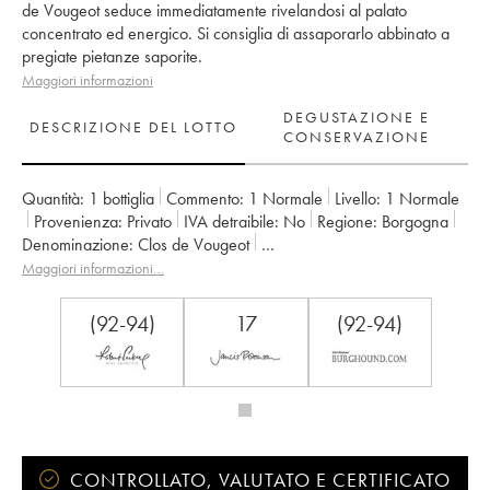
de Vougeot seduce immediatamente rivelandosi al palato
concentrato ed energico. Si consiglia di assaporarlo abbinato a
pregiate pietanze saporite.
Maggiori informazioni
DEGUSTAZIONE E
DESCRIZIONE DEL LOTTO
CONSERVAZIONE
Quantità:
1 bottiglia
Commento:
1 Normale
Livello:
1
Normale
Provenienza:
privato
IVA detraibile:
no
Regione:
Borgogna
Denominazione:
Clos de Vougeot
Proprietario:
Berthaut Gerbet (Domaine)
Maggiori informazioni…
(92-94)
17
(92-94)
CONTROLLATO, VALUTATO E CERTIFICATO