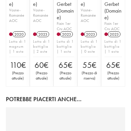
e)
e)
Gerbet
e)
Gerbet
Vosne-
Vosne-
(Domain
Vosne-
(Domain
Romanée
Romanée
Romanée
e)
e)
AOC
AOC
AOC
Fixin 1er
Fixin 1er
Cru AOC
Cru AOC
2020
2023
2023
2023
2023
Lotto di 1
Lotto di 1
Lotto di 1
Lotto di 1
Lotto di 1
magnum
bottiglia
bottiglia
bottiglia
bottiglia
| 1 asta
| 2 aste
| 1 asta
| 0 aste
| 1 asta
110
€
60
€
65
€
55
€
65
€
(
Prezzo
(
Prezzo
(
Prezzo
(
Prezzo di
(
Prezzo
attuale
)
attuale
)
attuale
)
riserva
)
attuale
)
POTREBBE PIACERTI ANCHE…