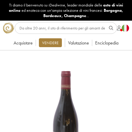
Ti diamo il benvenuto su iDealwine, leader mondiale delle
aste di vini
online
ed enoteca con un'ampia selezione di vini francesi:
Borgogna
,
Bordeaux
,
Champagne
...
Acquistare
Valutazione
Enciclopedia
VENDERE