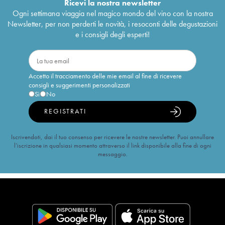
Ricevi la nostra newsletter
Ogni settimana viaggia nel magico mondo del vino con la nostra
Newsletter, per non perderti le novità, i resoconti delle degustazioni
e i consigli degli esperti!
Accetto il tracciamento delle mie email al fine di ricevere
consigli e suggerimenti personalizzati
Sì
No
REGISTRATI
Iscrivendoti, dai il tuo consenso per ricevere le nostre newsletter. Puoi annullare
l’iscrizione in qualsiasi momento attraverso il link disponibile alla fine di ogni
messaggio.