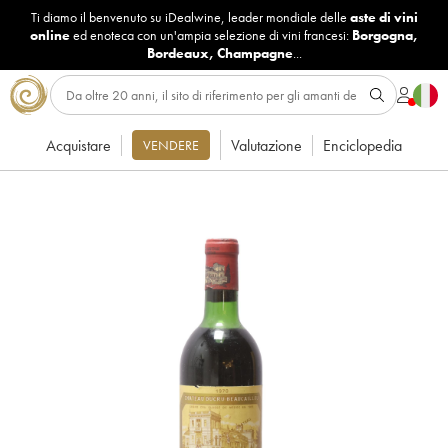
Ti diamo il benvenuto su iDealwine, leader mondiale delle
aste di vini
online
ed enoteca con un'ampia selezione di vini francesi:
Borgogna
,
Bordeaux
,
Champagne
...
Acquistare
Valutazione
Enciclopedia
VENDERE