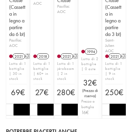
Classé
Classé
Classé
AOC
(Cassett
Pauillac
(Cassett
AOC
a in
a in
legno a
legno a
partire
partire
da 6 bt)
da 3 bt)
Pauillac
Saint-
AOC
Julien
AOC
1994
2021
T
2018
2021
T
2021
T
Lotto di 2
Lotto di 1
Lotto di 1
Lotto di 1
Lotto di 1
bottiglie
bottiglia
bottiglia
jéroboam
bottiglia
| 0 aste
| 30 in
| 60+ in
| 2 in
| 9 in
stock
stock
stock
stock
32
€
69
€
27
€
280
€
250
€
(
Prezzo di
riserva
)
Prezzo a
bottiglia
16
€
POTREBBE PIACERTI ANCHE…