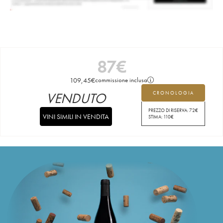
87
€
109,45
€
commissione inclusa
VENDUTO
CRONOLOGIA
PREZZO DI RISERVA:
72
€
VINI SIMILI IN VENDITA
STIMA:
110
€