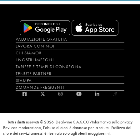
VALUTAZIONE GRATUITA
LAVORA CON NOI
CHI SIAMO?
I NOSTRI IMPEGNI
TARIFFE E TEMPI DI CONSEGNA
TENUTE PARTNER
STAMPA
DOMANDE FREQUENTI
Tutti i diritti riservati © 2026 iDealwine S.A.S.
CGV
Informativa sulla privacy
Bevi con moderazione, l’abuso di alcol è dannoso per la salute. L'utilizzo del
sito e dei servizi annessi è riservato solo agli utenti maggiorenni.