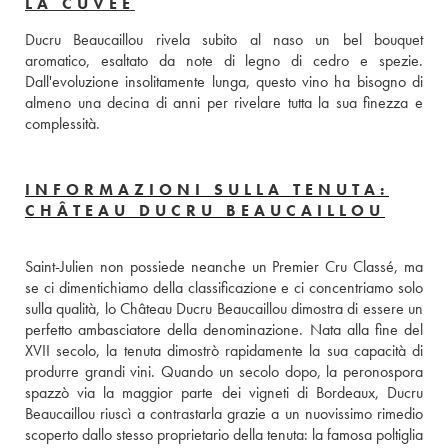
LA CUVÉE
Ducru Beaucaillou rivela subito al naso un bel bouquet 
aromatico, esaltato da note di legno di cedro e spezie. 
Dall'evoluzione insolitamente lunga, questo vino ha bisogno di 
almeno una decina di anni per rivelare tutta la sua finezza e 
complessità.
INFORMAZIONI SULLA TENUTA:
CHÂTEAU DUCRU BEAUCAILLOU
Saint-Julien non possiede neanche un Premier Cru Classé, ma 
se ci dimentichiamo della classificazione e ci concentriamo solo 
sulla qualità, lo Château Ducru Beaucaillou dimostra di essere un 
perfetto ambasciatore della denominazione. Nata alla fine del 
XVII secolo, la tenuta dimostrò rapidamente la sua capacità di 
produrre grandi vini. Quando un secolo dopo, la peronospora 
spazzò via la maggior parte dei vigneti di Bordeaux, Ducru 
Beaucaillou riuscì a contrastarla grazie a un nuovissimo rimedio 
scoperto dallo stesso proprietario della tenuta: la famosa poltiglia 