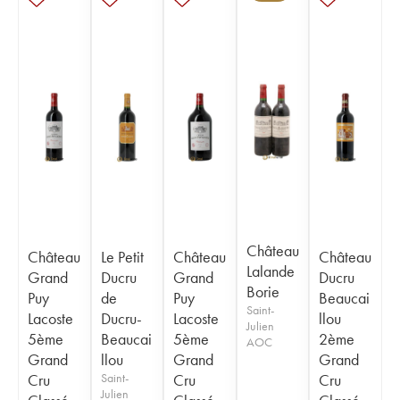
Château
Château
Le Petit
Château
Château
Lalande
Grand
Ducru
Grand
Ducru
Borie
Puy
de
Puy
Beaucai
Saint-
Lacoste
Ducru-
Lacoste
llou
Julien
5ème
Beaucai
5ème
2ème
AOC
Grand
llou
Grand
Grand
Cru
Saint-
Cru
Cru
Julien