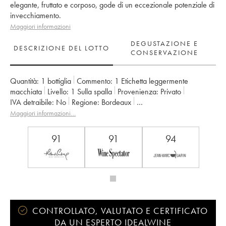
elegante, fruttato e corposo, gode di un eccezionale potenziale di
invecchiamento.
Maggiori informazioni
DEGUSTAZIONE E
DESCRIZIONE DEL LOTTO
CONSERVAZIONE
Quantità:
1 bottiglia
Commento:
1 Etichetta leggermente
macchiata
Livello:
1
Sulla spalla
Provenienza:
privato
IVA detraibile:
no
Regione:
Bordeaux
Denominazione:
Saint-Julien
Maggiori informazioni…
Classificazione:
2ème Grand Cru Classé
Proprietario:
Famille Borie
91
91
94
CONTROLLATO, VALUTATO E CERTIFICATO
DA UN ESPERTO IDEALWINE