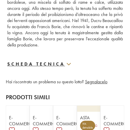
bordolese, una miscela di solfato di rame e calce, utilizzata 
ancora oggi. Allo stesso tempo però, la tenuta ha sofferto molto 
durante il periodo del proibizionismo d’oltreoceano che la privò 
dei ferventi appassionati americani. Nel 1941, Ducru Beaucaillou 
fu acquistato da Francis Borie, che rinnovò le cantine e ripiantò 
la vigna. Ancora oggi la tenuta è magistralmente gestita dalla 
famiglia Borie, che lavora per preservare l'eccezionale qualità 
della produzione.
SCHEDA TECNICA
Hai riscontrato un problema su questo lotto?
Segnalacelo
PRODOTTI SIMILI
E-
E-
E-
ASTA
E-
COMMERCE
COMMERCE
COMMERCE
COMMERCE
IVA
detraibile