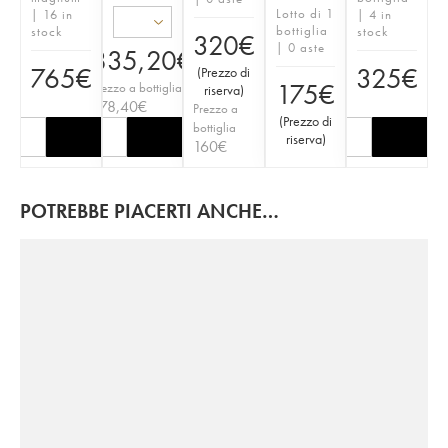
Lotto di 1
| 16 in
| 4 in
bottiglia
stock
stock
320
€
| 0 aste
835,20
€
765
€
325
€
(
Prezzo di
175
€
Prezzo a bottiglia
riserva
)
278,40
€
Prezzo a
(
Prezzo di
bottiglia
riserva
)
160
€
POTREBBE PIACERTI ANCHE…