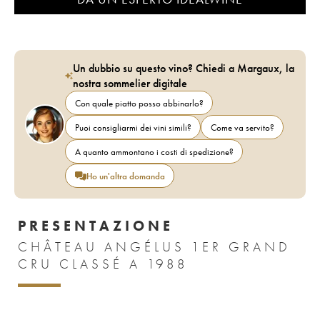
Un dubbio su questo vino? Chiedi a Margaux, la
nostra sommelier digitale
Con quale piatto posso abbinarlo?
Puoi consigliarmi dei vini simili?
Come va servito?
A quanto ammontano i costi di spedizione?
Ho un'altra domanda
PRESENTAZIONE
CHÂTEAU ANGÉLUS 1ER GRAND
CRU CLASSÉ A 1988