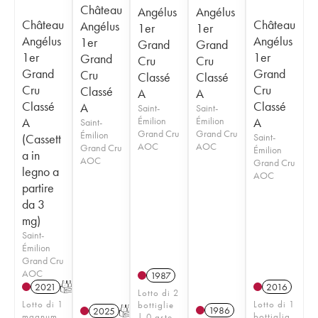
Château
Angélus
Angélus
Château
Château
Angélus
1er
1er
Angélus
Angélus
1er
Grand
Grand
1er
1er
Grand
Cru
Cru
Grand
Grand
Cru
Classé
Classé
Cru
Cru
Classé
A
A
Classé
Classé
A
Saint-
Saint-
A
Émilion
Émilion
A
Saint-
Grand Cru
Grand Cru
Émilion
(Cassett
Saint-
AOC
AOC
Grand Cru
Émilion
a in
AOC
Grand Cru
legno a
AOC
partire
da 3
mg)
Saint-
Émilion
Grand Cru
AOC
1987
2021
T
2016
Lotto di 2
Lotto di 1
Lotto di 1
bottiglie
1986
2025
T
magnum
bottiglia
| 0 aste