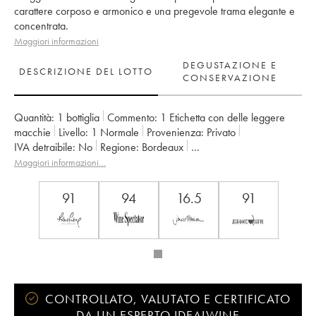
carattere corposo e armonico e una pregevole trama elegante e
concentrata.
Maggiori informazioni
DEGUSTAZIONE E
DESCRIZIONE DEL LOTTO
CONSERVAZIONE
Quantità:
1 bottiglia
Commento:
1 Etichetta con delle leggere
macchie
Livello:
1
Normale
Provenienza:
privato
IVA detraibile:
no
Regione:
Bordeaux
Denominazione:
Saint-Émilion Grand Cru
Maggiori informazioni…
Classificazione:
1er Grand Cru Classé A
Proprietario:
Famille de Boüard de Laforest
91
94
16.5
91
CONTROLLATO, VALUTATO E CERTIFICATO
DA UN ESPERTO IDEALWINE