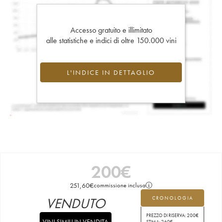
Accesso gratuito e illimitato
alle statistiche e indici di oltre 150.000 vini
L'INDICE IN DETTAGLIO
200
€
251,60
€
commissione inclusa
VENDUTO
CRONOLOGIA
PREZZO DI RISERVA:
200
€
VINI SIMILI IN VENDITA
STIMA:
260
€