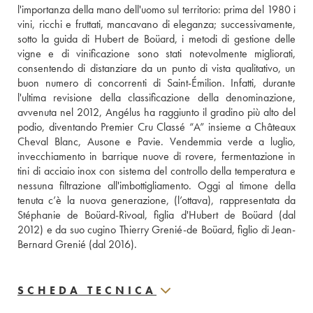
l'importanza della mano dell'uomo sul territorio: prima del 1980 i 
vini, ricchi e fruttati, mancavano di eleganza; successivamente, 
sotto la guida di Hubert de Boüard, i metodi di gestione delle 
vigne e di vinificazione sono stati notevolmente migliorati, 
consentendo di distanziare da un punto di vista qualitativo, un 
buon numero di concorrenti di Saint-Émilion. Infatti, durante 
l'ultima revisione della classificazione della denominazione, 
avvenuta nel 2012, Angélus ha raggiunto il gradino più alto del 
podio, diventando Premier Cru Classé “A” insieme a Châteaux 
Cheval Blanc, Ausone e Pavie. Vendemmia verde a luglio, 
invecchiamento in barrique nuove di rovere, fermentazione in 
tini di acciaio inox con sistema del controllo della temperatura e 
nessuna filtrazione all'imbottigliamento. Oggi al timone della 
tenuta c’è la nuova generazione, (l’ottava), rappresentata da 
Stéphanie de Boüard-Rivoal, figlia d'Hubert de Boüard (dal 
2012) e da suo cugino Thierry Grenié-de Boüard, figlio di Jean-
Bernard Grenié (dal 2016).
SCHEDA TECNICA