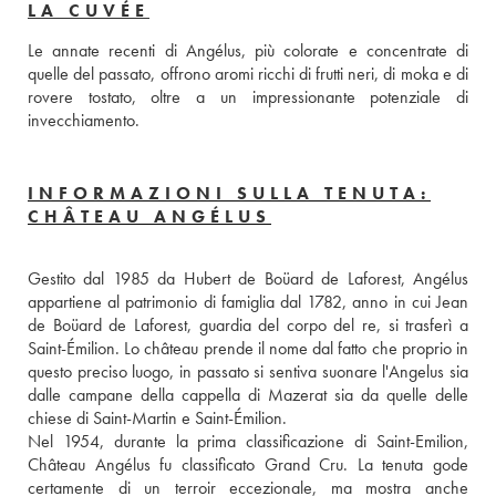
LA CUVÉE
Le annate recenti di Angélus, più colorate e concentrate di 
quelle del passato, offrono aromi ricchi di frutti neri, di moka e di 
rovere tostato, oltre a un impressionante potenziale di 
invecchiamento.
INFORMAZIONI SULLA TENUTA:
CHÂTEAU ANGÉLUS
Gestito dal 1985 da Hubert de Boüard de Laforest, Angélus 
appartiene al patrimonio di famiglia dal 1782, anno in cui Jean 
de Boüard de Laforest, guardia del corpo del re, si trasferì a 
Saint-Émilion. Lo château prende il nome dal fatto che proprio in 
questo preciso luogo, in passato si sentiva suonare l'Angelus sia 
dalle campane della cappella di Mazerat sia da quelle delle 
chiese di Saint-Martin e Saint-Émilion. 
Nel 1954, durante la prima classificazione di Saint-Emilion, 
Château Angélus fu classificato Grand Cru. La tenuta gode 
certamente di un terroir eccezionale, ma mostra anche 