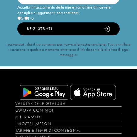
Accetto il tracciamento delle mie email al fine di ricevere
consigli e suggerimenti personalizzati
Sì
No
REGISTRATI
Iscrivendoti, dai il tuo consenso per ricevere le nostre newsletter. Puoi annullare
l’iscrizione in qualsiasi momento attraverso il link disponibile alla fine di ogni
messaggio.
VALUTAZIONE GRATUITA
LAVORA CON NOI
CHI SIAMO?
I NOSTRI IMPEGNI
TARIFFE E TEMPI DI CONSEGNA