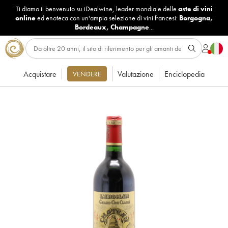
Ti diamo il benvenuto su iDealwine, leader mondiale delle
aste di vini
online
ed enoteca con un'ampia selezione di vini francesi:
Borgogna
,
Bordeaux
,
Champagne
...
Acquistare
Valutazione
Enciclopedia
VENDERE