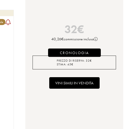
bile
32
€
40,26
€
commissione inclusa
CRONOLOGIA
PREZZO DI RISERVA:
32
€
STIMA:
45
€
VINI SIMILI IN VENDITA