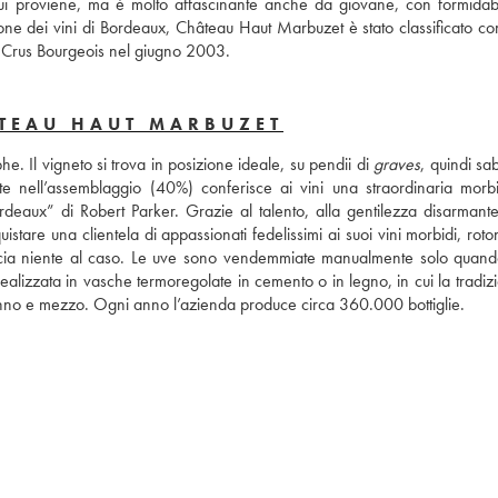
ui proviene, ma è molto affascinante anche da giovane, con formidabil
none dei vini di Bordeaux, Château Haut Marbuzet è stato classificato co
ei Crus Bourgeois nel giugno 2003.
ÂTEAU HAUT MARBUZET
. Il vigneto si trova in posizione ideale, su pendii di 
graves
, quindi sab
nte nell’assemblaggio (40%) conferisce ai vini una straordinaria morbi
ordeaux” di Robert Parker. Grazie al talento, alla gentilezza disarmante 
are una clientela di appassionati fedelissimi ai suoi vini morbidi, roton
ascia niente al caso. Le uve sono vendemmiate manualmente solo quand
lizzata in vasche termoregolate in cemento o in legno, in cui la tradizi
 anno e mezzo. Ogni anno l’azienda produce circa 360.000 bottiglie.