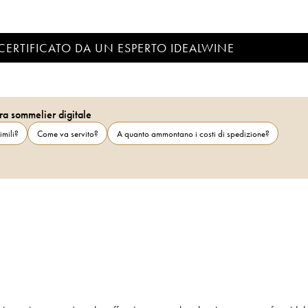
CERTIFICATO DA UN ESPERTO IDEALWINE
ra sommelier digitale
imili?
Come va servito?
A quanto ammontano i costi di spedizione?