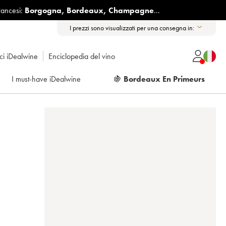
rancesi:
Borgogna
,
Bordeaux
,
Champagne
...
I prezzi sono visualizzati per una consegna in:
ici iDealwine
Enciclopedia del vino
I must-have iDealwine
🍇
Bordeaux En Primeurs