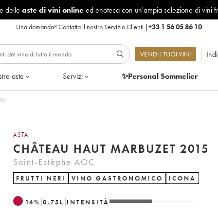
le delle
aste di vini online
ed enoteca con un'ampia selezione di vini f
Una domanda?
Contatta il nostro Servizio Clienti
|
+33 1 56 05 86 10
Ind
VENDI I TUOI VINI
tre aste
Servizi
✨Personal Sommelier
iglia
ASTA
CHÂTEAU HAUT MARBUZET 2015
Saint-Estèphe AOC
FRUTTI NERI
VINO GASTRONOMICO
ICONA
14
%
0.75
L
INTENSITÀ