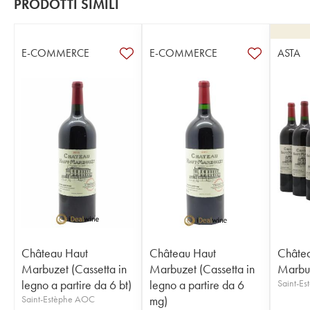
PRODOTTI SIMILI
E-COMMERCE
E-COMMERCE
ASTA
Château Haut
Château Haut
Châte
Marbuzet (Cassetta in
Marbuzet (Cassetta in
Marbu
legno a partire da 6 bt)
legno a partire da 6
Saint-E
Saint-Estèphe AOC
mg)