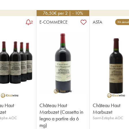
76,50
€
per 2 | - 10%
E-COMMERCE
ASTA
2
IVA detrai
au Haut
Château Haut
Château Haut
zet
Marbuzet (Cassetta in
Marbuzet
stèphe AOC
legno a partire da 6
Saint-Estèphe AOC
mg)