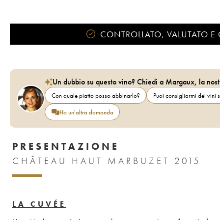
CONTROLLATO, VALUTATO E 
Un dubbio su questo vino? Chiedi a Margaux, la nost
Con quale piatto posso abbinarlo?
Puoi consigliarmi dei vini s
Ho un'altra domanda
PRESENTAZIONE
CHÂTEAU HAUT MARBUZET 2015
LA CUVÉE