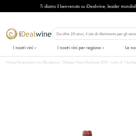
Ti diamo il benvenuto su iDealwine, leader mondia
I nostri vini
I nostri vini per regione
Le nos
Home
/
Acquistare vini
/
Bordeaux
/
Château Haut Marbuzet 2015 - Lotto di 1 bott