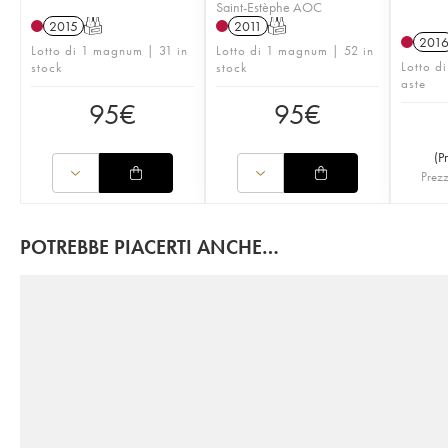
Saint-Estèphe AOC
2015
T
2011
T
201
Lotto di 1 magnum | 31 in
Lotto di 1 magnum | 52 in
Lotto d
stock
stock
aste
95
€
95
€
(
P
Prezz
POTREBBE PIACERTI ANCHE…