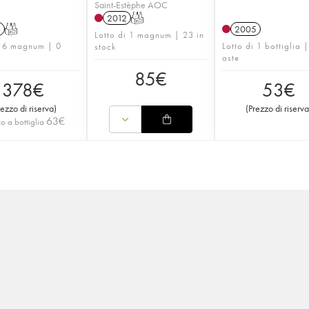
Saint-Estèphe AOC
2012
T
6
T
2005
Lotto di 1 magnum | 23 in
i 6 magnum | 0
Lotto di 1 bottiglia 
stock
aste
85
€
378
€
53
€
rezzo di riserva
)
(
Prezzo di riserva
63
€
o a bottiglia