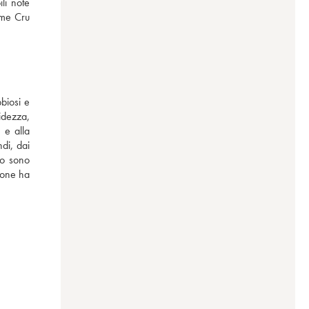
i note 
me Cru 
biosi e 
dezza, 
e alla 
di, dai 
o sono 
one ha 