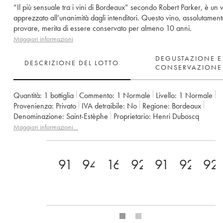
“Il più sensuale tra i vini di Bordeaux” secondo Robert Parker, è un 
apprezzato all’unanimità dagli intenditori. Questo vino, assolutamen
provare, merita di essere conservato per almeno 10 anni.
Maggiori informazioni
DEGUSTAZIONE E
DESCRIZIONE DEL LOTTO
CONSERVAZIONE
Quantità:
1 bottiglia
Commento:
1 Normale
Livello:
1
Normale
Provenienza:
privato
IVA detraibile:
no
Regione:
Bordeaux
Denominazione:
Saint-Estèphe
Proprietario:
Henri Duboscq
Maggiori informazioni…
91
94
16.5
92
91
92
92