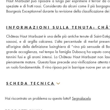
Haut Marbuzet può riposare a lungo per esprimere il terroir da c
speziate e di frutti rossi. Considerato da alcuni come il più borgog
Bourgeois Exceptionnel durante la revisione della classificazione d
INFORMAZIONI SULLA TENUTA: CH
Château Haut Marbuzet è una delle più antiche tenute di Saint-Estèphe
sassosi, e di argilla calcarea. L’alta percentuale di merlot prese
all’origine della definizione lusinghiera di “vino più sensuale di B
grande accoglienza, nel tempo la famiglia Duboscq ha saputo conquist
tannini fusi e gli aromi intensi. Lo Château Haut Marbuzet non l
pienamente mature. Questa fase precede una vinificazione attenta rea
un ruolo fondamentale. Il vino riposa poi in barrique nuove per un
SCHEDA TECNICA
Hai riscontrato un problema su questo lotto?
Segnalacelo