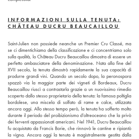
INFORMAZIONI SULLA TENUTA:
CHÂTEAU DUCRU BEAUCAILLOU
Saint-Julien non possiede neanche un Premier Cru Classé, ma 
se ci dimentichiamo della classificazione e ci concentriamo solo 
sulla qualità, lo Château Ducru Beaucaillou dimostra di essere un 
perfetto ambasciatore della denominazione. Nata alla fine del 
XVII secolo, la tenuta dimostrò rapidamente la sua capacità di 
produrre grandi vini. Quando un secolo dopo, la peronospora 
spazzò via la maggior parte dei vigneti di Bordeaux, Ducru 
Beaucaillou riuscì a contrastarla grazie a un nuovissimo rimedio 
scoperto dallo stesso proprietario della tenuta: la famosa poltiglia 
bordolese, una miscela di solfato di rame e calce, utilizzata 
ancora oggi. Allo stesso tempo però, la tenuta ha sofferto molto 
durante il periodo del proibizionismo d’oltreoceano che la privò 
dei ferventi appassionati americani. Nel 1941, Ducru Beaucaillou 
fu acquistato da Francis Borie, che rinnovò le cantine e ripiantò 
la vigna. Ancora oggi la tenuta è magistralmente gestita dalla 