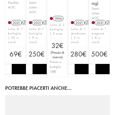
Pauillac
Saint-
mg)
AOC
Julien
Saint-
AOC
Julien
AOC
1994
2021
T
2021
T
2021
T
2021
T
Lotto di 2
Lotto di 1
Lotto di 1
Lotto di 1
Lotto di 1
bottiglie
bottiglia
bottiglia
jéroboam
magnum
| 0 aste
| 30 in
| 9 in
| 2 in
| 8 in
stock
stock
stock
stock
32
€
69
€
250
€
280
€
500
€
(
Prezzo di
riserva
)
Prezzo a
bottiglia
16
€
POTREBBE PIACERTI ANCHE…