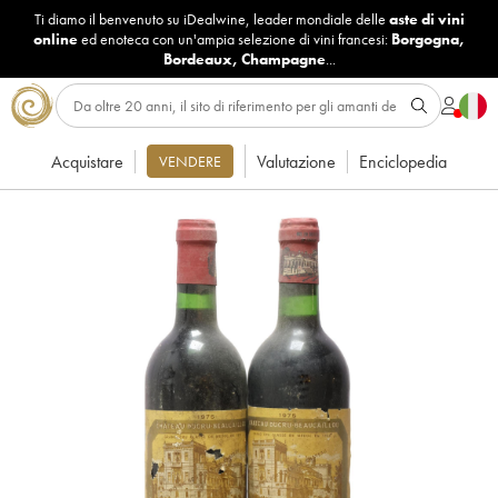
Ti diamo il benvenuto su iDealwine, leader mondiale delle
aste di vini
online
ed enoteca con un'ampia selezione di vini francesi:
Borgogna
,
Bordeaux
,
Champagne
...
Acquistare
Valutazione
Enciclopedia
VENDERE