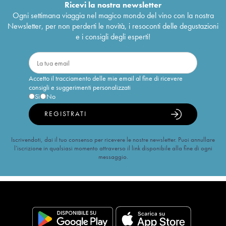
Ricevi la nostra newsletter
Ogni settimana viaggia nel magico mondo del vino con la nostra
Newsletter, per non perderti le novità, i resoconti delle degustazioni
e i consigli degli esperti!
Accetto il tracciamento delle mie email al fine di ricevere
consigli e suggerimenti personalizzati
Sì
No
REGISTRATI
Iscrivendoti, dai il tuo consenso per ricevere le nostre newsletter. Puoi annullare
l’iscrizione in qualsiasi momento attraverso il link disponibile alla fine di ogni
messaggio.