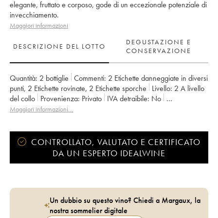
elegante, fruttato e corposo, gode di un eccezionale potenziale di
invecchiamento.
Maggiori informazioni
DEGUSTAZIONE E
DESCRIZIONE DEL LOTTO
CONSERVAZIONE
Quantità:
2 bottiglie
Commenti:
2 Etichette danneggiate in diversi
punti
,
2 Etichette rovinate
,
2 Etichette sporche
Livello:
2
A livello
del collo
Provenienza:
privato
IVA detraibile:
no
Regione:
Bordeaux
Denominazione:
Saint-Julien
Maggiori informazioni…
Classificazione:
2ème Grand Cru Classé
Proprietario:
Famille Borie
CONTROLLATO, VALUTATO E CERTIFICATO
DA UN ESPERTO IDEALWINE
Un dubbio su questo vino? Chiedi a Margaux, la
nostra sommelier digitale