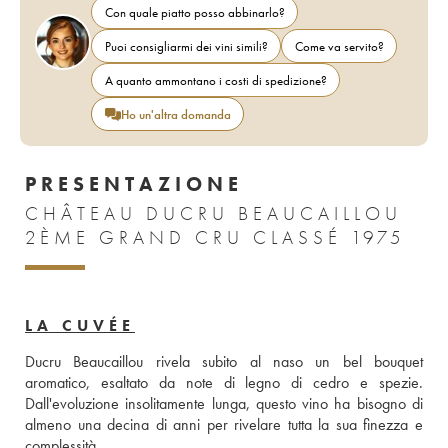
Con quale piatto posso abbinarlo?
Puoi consigliarmi dei vini simili?
Come va servito?
A quanto ammontano i costi di spedizione?
Ho un'altra domanda
PRESENTAZIONE
CHÂTEAU DUCRU BEAUCAILLOU
2ÈME GRAND CRU CLASSÉ 1975
LA CUVÉE
Ducru Beaucaillou rivela subito al naso un bel bouquet 
aromatico, esaltato da note di legno di cedro e spezie. 
Dall'evoluzione insolitamente lunga, questo vino ha bisogno di 
almeno una decina di anni per rivelare tutta la sua finezza e 
complessità.