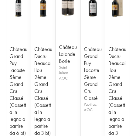
Château
Château
Château
Château
Château
Lalande
Grand
Ducru
Grand
Ducru
Borie
Puy
Beaucai
Puy
Beaucai
Saint-
Lacoste
llou
Lacoste
llou
Julien
5ème
2ème
5ème
2ème
AOC
Grand
Grand
Grand
Grand
Cru
Cru
Cru
Cru
Classé
Classé
Classé
Classé
(Cassett
(Cassett
Pauillac
(Cassett
AOC
a in
a in
a in
legno a
legno a
legno a
partire
partire
partire
da 6 bt)
da 3 bt)
da 3