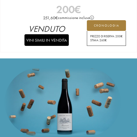
200
€
251,60
€
commissione inclusa
VENDUTO
CRONOLOGIA
PREZZO DI RISERVA:
200
€
VINI SIMILI IN VENDITA
STIMA:
260
€