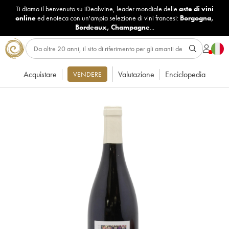
Ti diamo il benvenuto su iDealwine, leader mondiale delle
aste di vini
online
ed enoteca con un'ampia selezione di vini francesi:
Borgogna
,
Bordeaux
,
Champagne
...
Acquistare
Valutazione
Enciclopedia
VENDERE