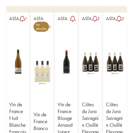
ASTA
ASTA
ASTA
ASTA
ASTA
1
3
3
IVA
detraibile
Vin de
Vin de
Côtes
Côtes
France
France
du Jura
du Jura
Vin de
Nuit
Blouge
Savagni
Savagni
France
Blanche
Arnaud
n Ouillé
n Ouillé
Bianco
François
Lopez
Elevage
Elevage