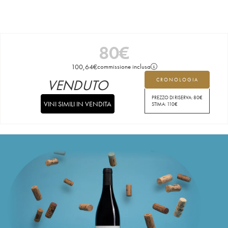
80
€
100,64
€
commissione inclusa
VENDUTO
CRONOLOGIA
PREZZO DI RISERVA:
80
€
VINI SIMILI IN VENDITA
STIMA:
110
€