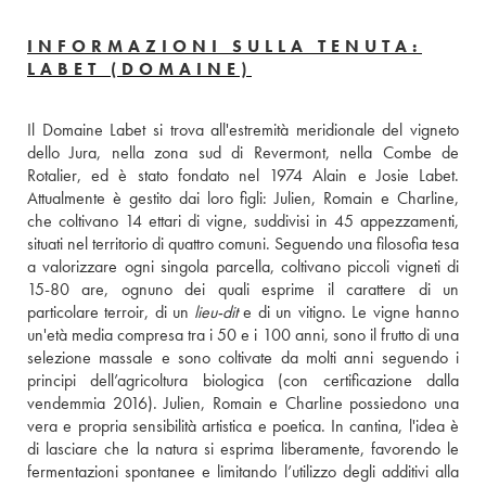
INFORMAZIONI SULLA TENUTA:
LABET (DOMAINE)
Il Domaine Labet si trova all'estremità meridionale del vigneto 
dello Jura, nella zona sud di Revermont, nella Combe de 
Rotalier, ed è stato fondato nel 1974 Alain e Josie Labet. 
Attualmente è gestito dai loro figli: Julien, Romain e Charline, 
che coltivano 14 ettari di vigne, suddivisi in 45 appezzamenti, 
situati nel territorio di quattro comuni. Seguendo una filosofia tesa 
a valorizzare ogni singola parcella, coltivano piccoli vigneti di 
15-80 are, ognuno dei quali esprime il carattere di un 
particolare terroir, di un 
lieu-dit
 e di un vitigno. Le vigne hanno 
un'età media compresa tra i 50 e i 100 anni, sono il frutto di una 
selezione massale e sono coltivate da molti anni seguendo i 
principi dell’agricoltura biologica (con certificazione dalla 
vendemmia 2016). Julien, Romain e Charline possiedono una 
vera e propria sensibilità artistica e poetica. In cantina, l'idea è 
di lasciare che la natura si esprima liberamente, favorendo le 
fermentazioni spontanee e limitando l’utilizzo degli additivi alla 