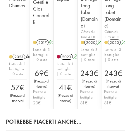
Gentile
Dhumes
Long
Long
Clos
Labet
Labet
Canarel
(Domain
(Domain
li
e)
e)
Côtes du
Côtes du
Jura AOC
Jura AOC
2017
A
2020
A
2020
A
Lotto di 3
Lotto di 3
Lotto di 3
bottiglie
bottiglie
bottiglie
2023
K
2023
A
| 0 aste
| 0 aste
| 0 aste
Lotto di 1
Lotto di 1
bottiglia
bottiglia
69
€
243
€
243
€
| 0 aste
| 0 aste
(
Prezzo di
(
Prezzo di
(
Prezzo di
57
€
41
€
riserva
)
riserva
)
riserva
)
Prezzo a
Prezzo a
Prezzo a
(
Prezzo di
(
Prezzo di
bottiglia
bottiglia
bottiglia
riserva
)
riserva
)
23
€
81
€
81
€
POTREBBE PIACERTI ANCHE…