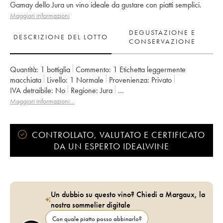
Gamay dello Jura un vino ideale da gustare con piatti semplici.
Maggiori informazioni
DEGUSTAZIONE E
DESCRIZIONE DEL LOTTO
CONSERVAZIONE
Quantità:
1 bottiglia
Commento:
1 Etichetta leggermente
macchiata
Livello:
1
Normale
Provenienza:
privato
IVA detraibile:
no
Regione:
Jura
Denominazione:
Vin de France
Proprietario:
Labet (Domaine)
Maggiori informazioni…
CONTROLLATO, VALUTATO E CERTIFICATO
DA UN ESPERTO IDEALWINE
Un dubbio su questo vino? Chiedi a Margaux, la
nostra sommelier digitale
Con quale piatto posso abbinarlo?