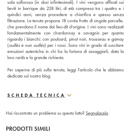
sola solforosa (in dosi infinitesimali). I vini vengono affinati sui 
lieviti in barrique da 228 litri, di età compresa tra i quattro e i 
quindici anni, senza procedere a chiarifica e spesso senza 
filtrazione. La tenuta propone 18 cuvée frutto di singole parcelle, 
che prendono il nome dai lieu-dit d’origine. I vini sono realizzati 
fondamentalmente con chardonnay e savagnin per quanto 
riguarda i bianchi; con poulsard, pinot noir, trousseau e gamay 
(
ouillés
 e 
non ouillés
) per i rossi. Sono vini in grado di suscitare 
emozioni autentiche in chi ha la fortuna di assaggiarli, data la 
loro rarità e la grande richiesta.
Per saperne di più sulla tenuta, leggi l'articolo che le abbiamo 
dedicato sul nostro blog.
SCHEDA TECNICA
Hai riscontrato un problema su questo lotto?
Segnalacelo
PRODOTTI SIMILI