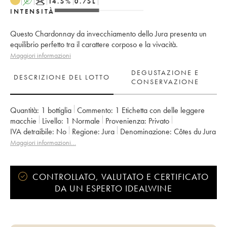
A
K
14.5
%
0.75
L
INTENSITÀ
Questo Chardonnay da invecchiamento dello Jura presenta un
equilibrio perfetto tra il carattere corposo e la vivacità.
Maggiori informazioni
DEGUSTAZIONE E
DESCRIZIONE DEL LOTTO
CONSERVAZIONE
Quantità:
1 bottiglia
Commento:
1 Etichetta con delle leggere
macchie
Livello:
1
Normale
Provenienza:
privato
IVA detraibile:
no
Regione:
Jura
Denominazione:
Côtes du Jura
Proprietario:
Romain - Julien - Charline Labet
Maggiori informazioni…
CONTROLLATO, VALUTATO E CERTIFICATO
DA UN ESPERTO IDEALWINE