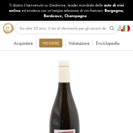
Ti diamo il benvenuto su iDealwine, leader mondiale delle
aste di vini
online
ed enoteca con un'ampia selezione di vini francesi:
Borgogna
,
Bordeaux
,
Champagne
...
Acquistare
Valutazione
Enciclopedia
VENDERE