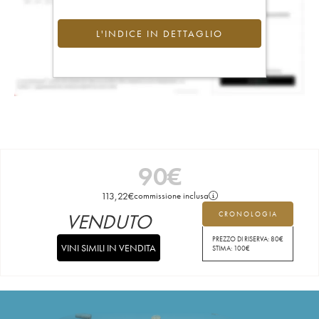
L'INDICE IN DETTAGLIO
90
€
113,22
€
commissione inclusa
VENDUTO
CRONOLOGIA
PREZZO DI RISERVA:
80
€
VINI SIMILI IN VENDITA
STIMA:
100
€