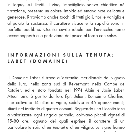
in legno, sui lieviti. Il vino, imbottigliato senza chiarifica né 
filtrazione, presenta un colore limpido ed emana note delicate e 
generose. Ritroviamo anche tocchi di frutti gialli, fiori e vaniglia e 
al palato la sostanza, il carattere vivace e la sapidità sono in 
perfetto equilibrio. Questa cuvée ideale per l’invecchiamento 
accompagnerà alla perfezione del pesce al forno con salse.
INFORMAZIONI SULLA TENUTA:
LABET (DOMAINE)
Il Domaine Labet si trova all'estremità meridionale del vigneto 
dello Jura, nella zona sud di Revermont, nella Combe de 
Rotalier, ed è stato fondato nel 1974 Alain e Josie Labet. 
Attualmente è gestito dai loro figli: Julien, Romain e Charline, 
che coltivano 14 ettari di vigne, suddivisi in 45 appezzamenti, 
situati nel territorio di quattro comuni. Seguendo una filosofia tesa 
a valorizzare ogni singola parcella, coltivano piccoli vigneti di 
15-80 are, ognuno dei quali esprime il carattere di un 
particolare terroir, di un 
lieu-dit
 e di un vitigno. Le vigne hanno 