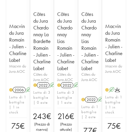
Côtes
Côtes
Côtes
du Jura
du Jura
du Jura
Macvin
Macvin
Chardo
Chardo
Chardo
du Jura
du Jura
nnay La
nnay
nnay
Romain
Romain
Bardette
Lias
Lias
- Julien -
- Julien -
Romain
Romain
Romain
Charline
Charline
- Julien -
- Julien -
- Julien -
Labet
Labet
Charline
Charline
Charline
Macvin du
Macvin du
Labet
Labet
Labet
Jura AOC
Jura AOC
Côtes du
Côtes du
Côtes du
Jura AOC
Jura AOC
Jura AOC
2022
A
K
2022
A
K
2006
A
K
A
K
Lotto di 3
Lotto di 3
Lotto di 1
Lotto di 1
bottiglie
bottiglie
2022
A
K
bottiglia
bottiglia
| 0 aste
| 1 asta
Lotto di 1
| 1 in
| 1 in
bottiglia
stock
stock
243
€
216
€
| 2 aste
75
€
75
€
(
Prezzo di
(
Prezzo
77
€
riserva
)
attuale
)