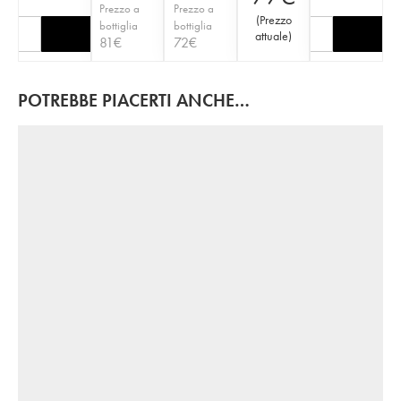
Prezzo a
Prezzo a
(
Prezzo
bottiglia
bottiglia
attuale
)
81
€
72
€
POTREBBE PIACERTI ANCHE…