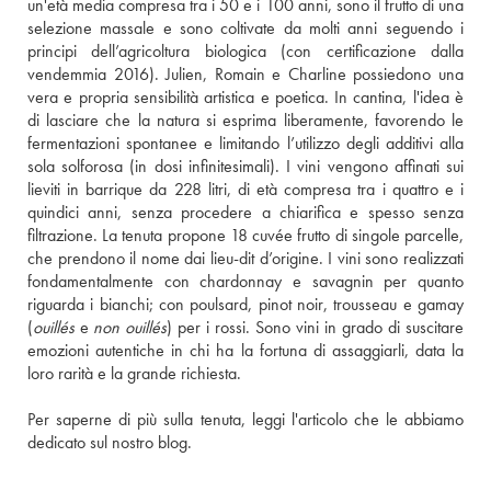
un'età media compresa tra i 50 e i 100 anni, sono il frutto di una 
selezione massale e sono coltivate da molti anni seguendo i 
principi dell’agricoltura biologica (con certificazione dalla 
vendemmia 2016). Julien, Romain e Charline possiedono una 
vera e propria sensibilità artistica e poetica. In cantina, l'idea è 
di lasciare che la natura si esprima liberamente, favorendo le 
fermentazioni spontanee e limitando l’utilizzo degli additivi alla 
sola solforosa (in dosi infinitesimali). I vini vengono affinati sui 
lieviti in barrique da 228 litri, di età compresa tra i quattro e i 
quindici anni, senza procedere a chiarifica e spesso senza 
filtrazione. La tenuta propone 18 cuvée frutto di singole parcelle, 
che prendono il nome dai lieu-dit d’origine. I vini sono realizzati 
fondamentalmente con chardonnay e savagnin per quanto 
riguarda i bianchi; con poulsard, pinot noir, trousseau e gamay 
(
ouillés
 e 
non ouillés
) per i rossi. Sono vini in grado di suscitare 
emozioni autentiche in chi ha la fortuna di assaggiarli, data la 
loro rarità e la grande richiesta.
Per saperne di più sulla tenuta, leggi l'articolo che le abbiamo 
dedicato sul nostro blog.