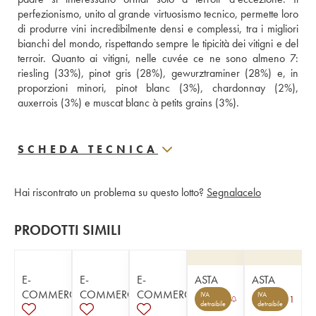
perfezionismo, unito al grande virtuosismo tecnico, permette loro 
di produrre vini incredibilmente densi e complessi, tra i migliori 
bianchi del mondo, rispettando sempre le tipicità dei vitigni e del 
terroir. Quanto ai vitigni, nelle cuvée ce ne sono almeno 7: 
riesling (33%), pinot gris (28%), gewurztraminer (28%) e, in 
proporzioni minori, pinot blanc (3%), chardonnay (2%), 
auxerrois (3%) e muscat blanc à petits grains (3%).
SCHEDA TECNICA
Hai riscontrato un problema su questo lotto?
Segnalacelo
PRODOTTI SIMILI
E-
E-
E-
ASTA
ASTA
COMMERCE
COMMERCE
COMMERCE
IVA
IVA
1
detraibile
detraibile