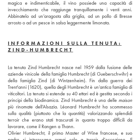
magica e indimenticabile, il vino possiede una capacità di 
invecchiamento che raggiunge tranquillamente i venti anni. 
Abbinatelo ad un’aragosta alla griglia, ad un pollo di Bresse 
arrosto o ad un pesce in salsa leggermente limonata.
INFORMAZIONI SULLA TENUTA:
ZIND-HUMBRECHT
La tenuta Zind Humbrecht nasce nel 1959 dalla fusione delle 
aziende vinicole della famiglia Humbrecht (di Gueberschwihr) e 
della famiglia Zind (di Wintzenheim). Fin dalla guerra dei 
Trent'anni (1620), quella degli Humbrecht è un’antica famiglia di 
viticoltori. La tenuta si estende su 40 ettari ed è gestita secondo i 
principi della biodinamica. Zind Humbrecht è una delle 
maison
più rinomate dell’Alsazia. Léonard Humbrecht ha scommesso 
sulla qualità (piuttosto che la quantità) valorizzando splendidi 
terroir che erano stati trascurati in quanto troppo difficili da 
lavorare, come il Rangen a Thann. 
Olivier Humbrecht, il primo Master of Wine francese, e suo 
padre si interessano ormai solo a terroir d’eccezione. Il 