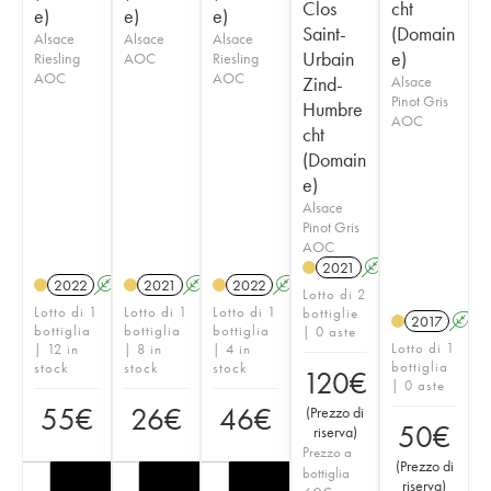
Clos
cht
e)
e)
e)
Saint-
(Domain
Alsace
Alsace
Alsace
Urbain
e)
Riesling
AOC
Riesling
AOC
AOC
Zind-
Alsace
Pinot Gris
Humbre
AOC
cht
(Domain
e)
Alsace
Pinot Gris
AOC
2021
A
2022
A
2021
A
2022
A
Lotto di 2
Lotto di 1
Lotto di 1
Lotto di 1
bottiglie
2017
A
bottiglia
bottiglia
bottiglia
| 0 aste
Lotto di 1
| 12 in
| 8 in
| 4 in
bottiglia
stock
stock
stock
120
€
| 0 aste
55
€
26
€
46
€
(
Prezzo di
50
€
riserva
)
Prezzo a
(
Prezzo di
bottiglia
riserva
)