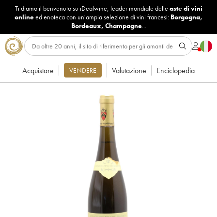
Ti diamo il benvenuto su iDealwine, leader mondiale delle
aste di vini
online
ed enoteca con un'ampia selezione di vini francesi:
Borgogna
,
Bordeaux
,
Champagne
...
Acquistare
Valutazione
Enciclopedia
VENDERE