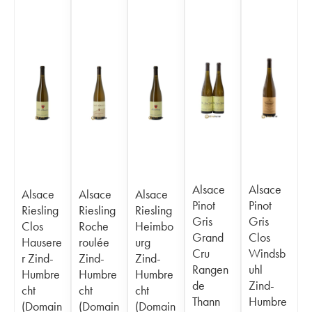
Alsace
Alsace
Alsace
Alsace
Alsace
Pinot
Pinot
Riesling
Riesling
Riesling
Gris
Gris
Clos
Roche
Heimbo
Grand
Clos
Hausere
roulée
urg
Cru
Windsb
r Zind-
Zind-
Zind-
Rangen
uhl
Humbre
Humbre
Humbre
de
Zind-
cht
cht
cht
Thann
Humbre
(Domain
(Domain
(Domain