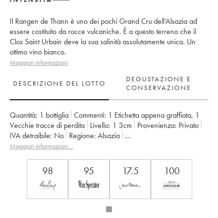
Il Rangen de Thann è uno dei pochi Grand Cru dell’Alsazia ad
essere costituito da rocce vulcaniche. È a questo terreno che il
Clos Saint Urbain deve la sua salinità assolutamente unica. Un
ottimo vino bianco.
Maggiori informazioni
DEGUSTAZIONE E
DESCRIZIONE DEL LOTTO
CONSERVAZIONE
Quantità:
1 bottiglia
Commenti:
1 Etichetta appena graffiata
,
1
Vecchie tracce di perdita
Livello:
1
3cm
Provenienza:
privato
IVA detraibile:
no
Regione:
Alsazia
Denominazione:
Alsace Riesling
Classificazione:
Grand Cru
Maggiori informazioni…
Proprietario:
Zind-Humbrecht (Domaine)
98
95
17.5
100