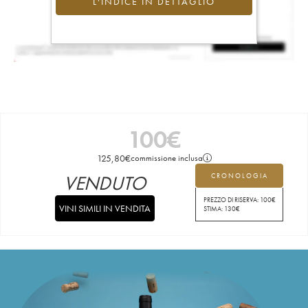
L'INDICE IN DETTAGLIO
100
€
125,80
€
commissione inclusa
VENDUTO
CRONOLOGIA
PREZZO DI RISERVA:
100
€
VINI SIMILI IN VENDITA
STIMA:
130
€