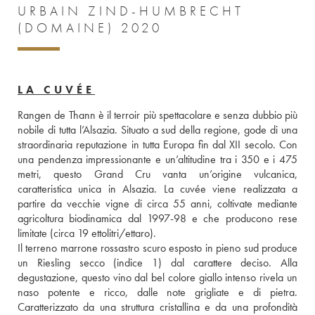
URBAIN ZIND-HUMBRECHT
(DOMAINE) 2020
LA CUVÉE
Rangen de Thann è il terroir più spettacolare e senza dubbio più 
nobile di tutta l’Alsazia. Situato a sud della regione, gode di una 
straordinaria reputazione in tutta Europa fin dal XII secolo. Con 
una pendenza impressionante e un’altitudine tra i 350 e i 475 
metri, questo Grand Cru vanta un’origine vulcanica, 
caratteristica unica in Alsazia. La cuvée viene realizzata a 
partire da vecchie vigne di circa 55 anni, coltivate mediante 
agricoltura biodinamica dal 1997-98 e che producono rese 
limitate (circa 19 ettolitri/ettaro). 
Il terreno marrone rossastro scuro esposto in pieno sud produce 
un Riesling secco (indice 1) dal carattere deciso. Alla 
degustazione, questo vino dal bel colore giallo intenso rivela un 
naso potente e ricco, dalle note grigliate e di pietra. 
Caratterizzato da una struttura cristallina e da una profondità 