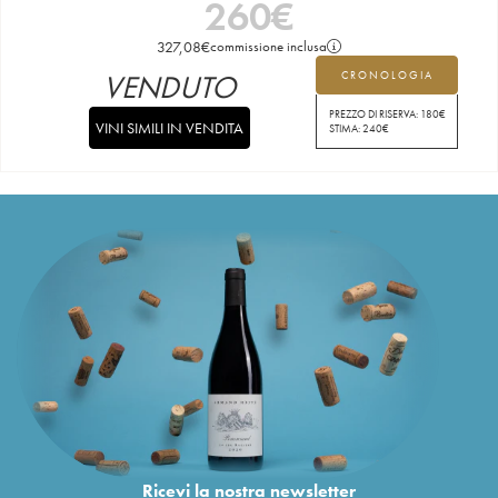
260
€
327,08
€
commissione inclusa
VENDUTO
CRONOLOGIA
PREZZO DI RISERVA:
180
€
VINI SIMILI IN VENDITA
STIMA:
240
€
Ricevi la nostra newsletter