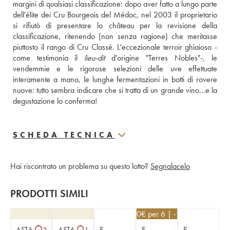
margini di qualsiasi classificazione: dopo aver fatto a lungo parte 
dell'élite dei Cru Bourgeois del Médoc, nel 2003 il proprietario 
si rifiutò di presentare lo château per la revisione della 
classificazione, ritenendo (non senza ragione) che meritasse 
piuttosto il rango di Cru Classé. L'eccezionale terroir ghiaioso -
come testimonia il 
lieu-dit
 d'origine "Terres Nobles"-, le 
vendemmie e le rigorose selezioni delle uve effettuate 
interamente a mano, le lunghe fermentazioni in botti di rovere 
nuove: tutto sembra indicare che si tratta di un grande vino...e la 
degustazione lo conferma!
SCHEDA TECNICA
Hai riscontrato un problema su questo lotto?
Segnalacelo
PRODOTTI SIMILI
16,20
€
per 6 | - 10%
ASTA
ASTA
E-
E-
E-
2
1