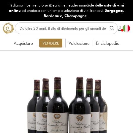
Ti diamo il benvenuto su iDealwine, leader mondiale delle
aste di vini
online
ed enoteca con un'ampia selezione di vini francesi:
Borgogna
,
Bordeaux
,
Champagne
...
Acquistare
Valutazione
Enciclopedia
VENDERE