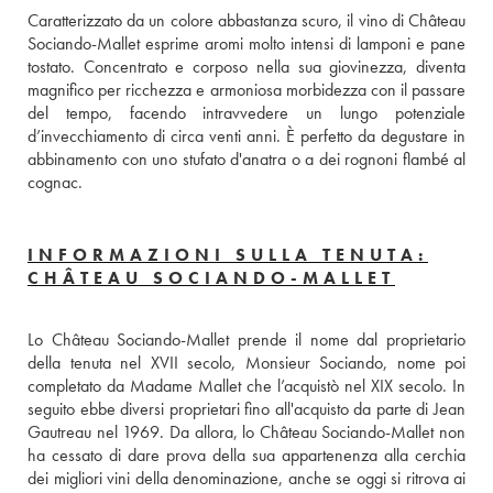
Caratterizzato da un colore abbastanza scuro, il vino di Château 
Sociando-Mallet esprime aromi molto intensi di lamponi e pane 
tostato. Concentrato e corposo nella sua giovinezza, diventa 
magnifico per ricchezza e armoniosa morbidezza con il passare 
del tempo, facendo intravvedere un lungo potenziale 
d’invecchiamento di circa venti anni. È perfetto da degustare in 
abbinamento con uno stufato d'anatra o a dei rognoni flambé al 
cognac.
INFORMAZIONI SULLA TENUTA:
CHÂTEAU SOCIANDO-MALLET
Lo Château Sociando-Mallet prende il nome dal proprietario 
della tenuta nel XVII secolo, Monsieur Sociando, nome poi 
completato da Madame Mallet che l’acquistò nel XIX secolo. In 
seguito ebbe diversi proprietari fino all'acquisto da parte di Jean 
Gautreau nel 1969. Da allora, lo Château Sociando-Mallet non 
ha cessato di dare prova della sua appartenenza alla cerchia 
dei migliori vini della denominazione, anche se oggi si ritrova ai 