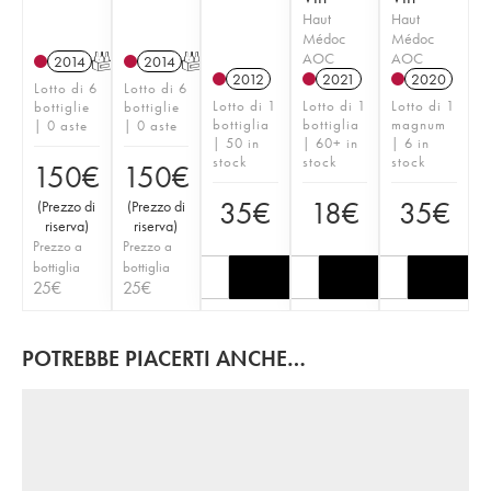
Haut
Haut
Médoc
Médoc
AOC
AOC
2014
T
2014
T
2012
2021
2020
Lotto di 6
Lotto di 6
Lotto di 1
Lotto di 1
Lotto di 1
bottiglie
bottiglie
bottiglia
bottiglia
magnum
| 0 aste
| 0 aste
| 50 in
| 60+ in
| 6 in
stock
stock
stock
150
€
150
€
35
€
18
€
35
€
(
Prezzo di
(
Prezzo di
riserva
)
riserva
)
Prezzo a
Prezzo a
bottiglia
bottiglia
25
€
25
€
POTREBBE PIACERTI ANCHE…