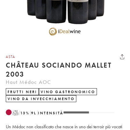
ASTA
CHÂTEAU SOCIANDO MALLET
2003
Haut Médoc AOC
FRUTTI NERI
VINO GASTRONOMICO
VINO DA INVECCHIAMENTO
T
13
%
9
L
INTENSITÀ
Un Médoc non classificato che nasce in uno dei terroir più vocati