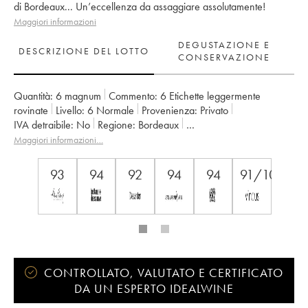
di Bordeaux... Un’eccellenza da assaggiare assolutamente!
Maggiori informazioni
DEGUSTAZIONE E
DESCRIZIONE DEL LOTTO
CONSERVAZIONE
Quantità:
6 magnum
Commento:
6 Etichette leggermente
rovinate
Livello:
6
Normale
Provenienza:
privato
IVA detraibile:
no
Regione:
Bordeaux
Denominazione:
Haut Médoc
Proprietario:
Jean Gautreau
Maggiori informazioni…
93
94
92
94
94
91/100
CONTROLLATO, VALUTATO E CERTIFICATO
DA UN ESPERTO IDEALWINE