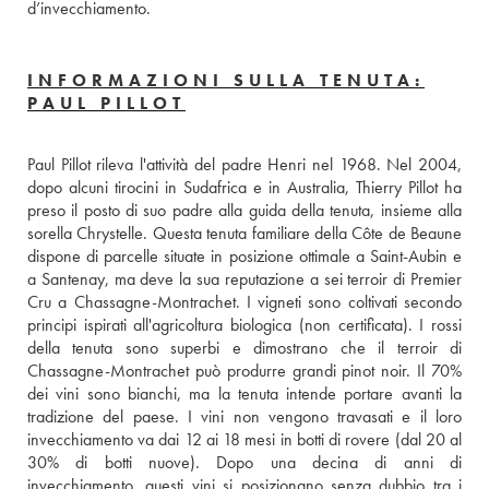
d’invecchiamento.
INFORMAZIONI SULLA TENUTA:
PAUL PILLOT
Paul Pillot rileva l'attività del padre Henri nel 1968. Nel 2004, 
dopo alcuni tirocini in Sudafrica e in Australia, Thierry Pillot ha 
preso il posto di suo padre alla guida della tenuta, insieme alla 
sorella Chrystelle. Questa tenuta familiare della Côte de Beaune 
dispone di parcelle situate in posizione ottimale a Saint-Aubin e 
a Santenay, ma deve la sua reputazione a sei terroir di Premier 
Cru a Chassagne-Montrachet. I vigneti sono coltivati secondo 
principi ispirati all'agricoltura biologica (non certificata). I rossi 
della tenuta sono superbi e dimostrano che il terroir di 
Chassagne-Montrachet può produrre grandi pinot noir. Il 70% 
dei vini sono bianchi, ma la tenuta intende portare avanti la 
tradizione del paese. I vini non vengono travasati e il loro 
invecchiamento va dai 12 ai 18 mesi in botti di rovere (dal 20 al 
30% di botti nuove). Dopo una decina di anni di 
invecchiamento, questi vini si posizionano senza dubbio tra i 