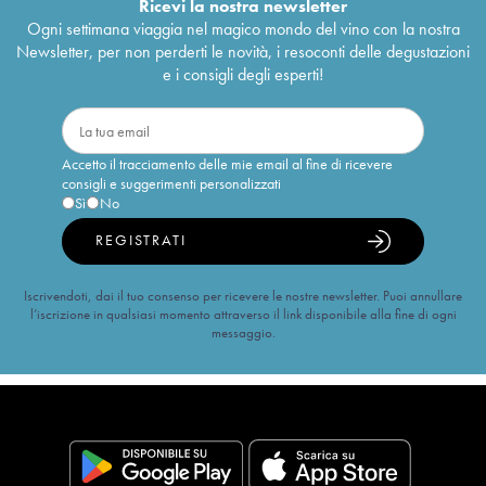
Ricevi la nostra newsletter
Ogni settimana viaggia nel magico mondo del vino con la nostra
Newsletter, per non perderti le novità, i resoconti delle degustazioni
e i consigli degli esperti!
Accetto il tracciamento delle mie email al fine di ricevere
consigli e suggerimenti personalizzati
Sì
No
REGISTRATI
Iscrivendoti, dai il tuo consenso per ricevere le nostre newsletter. Puoi annullare
l’iscrizione in qualsiasi momento attraverso il link disponibile alla fine di ogni
messaggio.