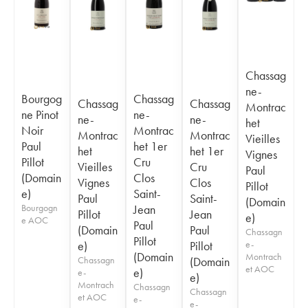
Chassag
ne-
Bourgog
Chassag
Chassag
Chassag
Montrac
ne Pinot
ne-
ne-
ne-
het
Noir
Montrac
Montrac
Montrac
Vieilles
Paul
het 1er
het
het 1er
Vignes
Pillot
Cru
Vieilles
Cru
Paul
(Domain
Clos
Vignes
Clos
Pillot
e)
Saint-
Paul
Saint-
(Domain
Bourgogn
Jean
Pillot
Jean
e)
e AOC
Paul
(Domain
Paul
Chassagn
Pillot
e)
Pillot
e-
(Domain
Montrach
Chassagn
(Domain
et AOC
e)
e-
e)
Montrach
Chassagn
Chassagn
et AOC
e-
e-