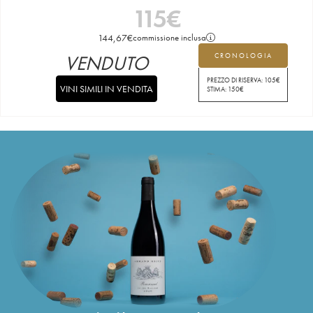
115
€
144,67
€
commissione inclusa
VENDUTO
CRONOLOGIA
PREZZO DI RISERVA:
105
€
VINI SIMILI IN VENDITA
STIMA:
150
€