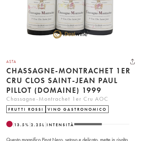
ASTA
CHASSAGNE-MONTRACHET 1ER
CRU CLOS SAINT-JEAN PAUL
PILLOT (DOMAINE) 1999
Chassagne-Montrachet 1er Cru AOC
FRUTTI ROSSI
VINO GASTRONOMICO
13.5
%
2.25
L
INTENSITÀ
Questo magnifico Pinot Nero, setoso e delicato, mette in risalto