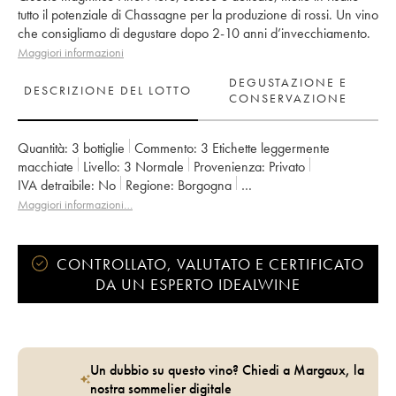
tutto il potenziale di Chassagne per la produzione di rossi. Un vino
che consigliamo di degustare dopo 2-10 anni d’invecchiamento.
Maggiori informazioni
DEGUSTAZIONE E
DESCRIZIONE DEL LOTTO
CONSERVAZIONE
Quantità:
3 bottiglie
Commento:
3 Etichette leggermente
macchiate
Livello:
3
Normale
Provenienza:
privato
IVA detraibile:
no
Regione:
Borgogna
Denominazione:
Chassagne-Montrachet
Maggiori informazioni…
Classificazione:
1er Cru
Proprietario:
Paul Pillot (Domaine)
CONTROLLATO, VALUTATO E CERTIFICATO
DA UN ESPERTO IDEALWINE
Un dubbio su questo vino? Chiedi a Margaux, la
nostra sommelier digitale