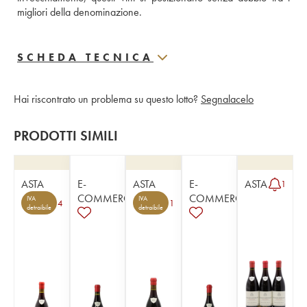
migliori della denominazione.
SCHEDA TECNICA
Hai riscontrato un problema su questo lotto?
Segnalacelo
PRODOTTI SIMILI
ASTA
E-
ASTA
E-
ASTA
1
COMMERCE
COMMERCE
IVA
IVA
4
1
detraibile
detraibile