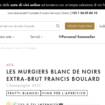
le delle
aste di vini online
ed enoteca con un'ampia selezione di vini f
Una domanda?
Contatta il nostro Servizio Clienti
|
+33 1 56 05 86 10
Ind
VENDI I TUOI VINI
tre aste
Servizi
✨Personal Sommelier
 Boulard - Lotto di 1 bottiglia
ASTA
LES MURGIERS BLANC DE NOIRS
EXTRA-BRUT FRANCIS BOULARD
Champagne AOC
FRUTTI BIANCHI
VINO PER L’APERITIVO
H
A
12
%
0.75
L
INTENSITÀ