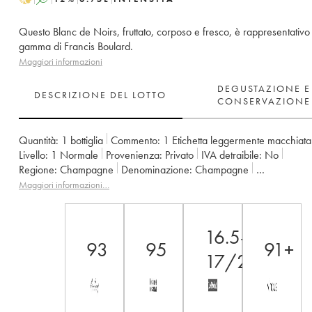
Questo Blanc de Noirs, fruttato, corposo e fresco, è rappresentativo
gamma di Francis Boulard.
Maggiori informazioni
DEGUSTAZIONE E
DESCRIZIONE DEL LOTTO
CONSERVAZIONE
Quantità:
1 bottiglia
Commento:
1 Etichetta leggermente macchiata
Livello:
1
Normale
Provenienza:
privato
IVA detraibile:
no
Regione:
Champagne
Denominazione:
Champagne
Proprietario:
Francis Boulard
Maggiori informazioni…
16.5-
93
95
91+
17/20