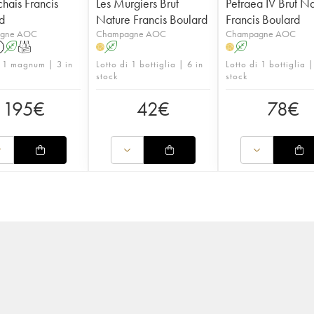
chais Francis
Les Murgiers Brut
Petraea IV Brut N
d
Nature Francis Boulard
Francis Boulard
gne AOC
Champagne AOC
Champagne AOC
A
T
A
A
H
H
i 1 magnum | 3 in
Lotto di 1 bottiglia | 6 in
Lotto di 1 bottiglia |
stock
stock
195
€
42
€
78
€