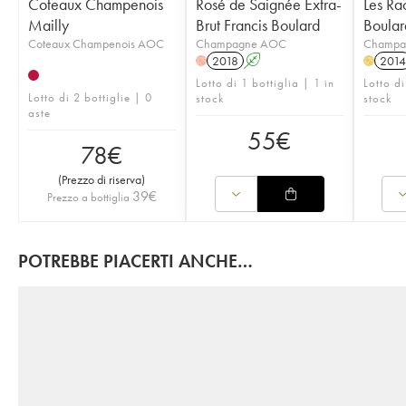
Coteaux Champenois
Rosé de Saignée Extra-
Les Ra
Mailly
Brut Francis Boulard
Boular
Coteaux Champenois AOC
Champagne AOC
Champa
2018
A
2014
H
H
Lotto di 1 bottiglia | 1 in
Lotto d
Lotto di 2 bottiglie | 0
stock
stock
aste
55
€
78
€
(
Prezzo di riserva
)
39
€
Prezzo a bottiglia
POTREBBE PIACERTI ANCHE…