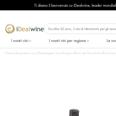
Ti diamo il benvenuto su iDealwine, leader mondia
I nostri vini
I nostri vini per regione
Le nos
Home
/
Acquistare vini
/
Champagne
/
Les Murgiers Blanc de Noirs Extra-Brut Francis