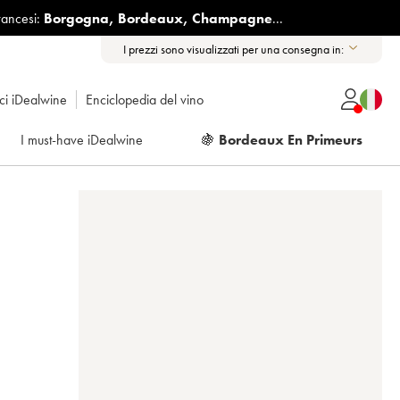
rancesi:
Borgogna
,
Bordeaux
,
Champagne
...
I prezzi sono visualizzati per una consegna in:
ici iDealwine
Enciclopedia del vino
I must-have iDealwine
🍇
Bordeaux En Primeurs