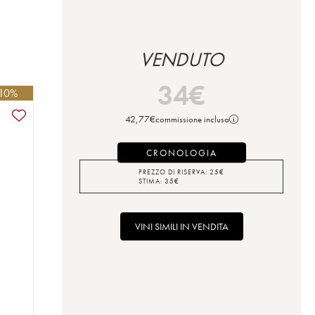
VENDUTO
34
€
 10%
42,77
€
commissione inclusa
CRONOLOGIA
PREZZO DI RISERVA:
25
€
STIMA:
35
€
VINI SIMILI IN VENDITA