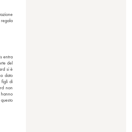
azione 
regala 
s entra 
te del 
rd si è 
a dato 
gli di 
rd non 
 hanno 
 questo 