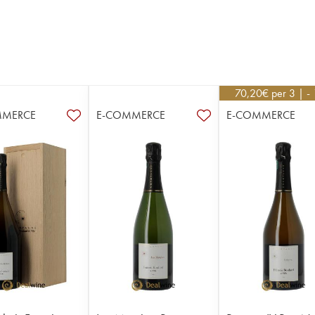
70,20
€
per 3 | -
MMERCE
E-COMMERCE
E-COMMERCE