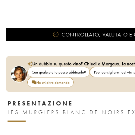
CONTROLLATO, VALUTATO E 
Un dubbio su questo vino? Chiedi a Margaux, la nost
Con quale piatto posso abbinarlo?
Puoi consigliarmi dei vini s
Ho un'altra domanda
PRESENTAZIONE
LES MURGIERS BLANC DE NOIRS E