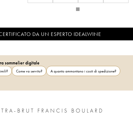
CERTIFICATO DA UN ESPERTO IDEALWINE
ra sommelier digitale
imili?
Come va servito?
A quanto ammontano i costi di spedizione?
XTRA-BRUT FRANCIS BOULARD