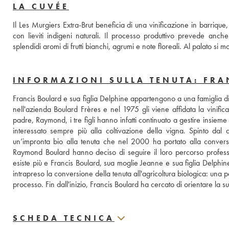
LA CUVÉE
Il Les Murgiers Extra-Brut beneficia di una vinificazione in barrique, 
con lieviti indigeni naturali. Il processo produttivo prevede anc
splendidi aromi di frutti bianchi, agrumi e note floreali. Al palato si
INFORMAZIONI SULLA TENUTA: FRA
Francis Boulard e sua figlia Delphine appartengono a una famiglia di v
nell'azienda Boulard Frères e nel 1975 gli viene affidata la vinif
padre, Raymond, i tre figli hanno infatti continuato a gestire insieme 
interessato sempre più alla coltivazione della vigna. Spinto dal d
un’impronta bio alla tenuta che nel 2000 ha portato alla conversion
Raymond Boulard hanno deciso di seguire il loro percorso profe
esiste più e Francis Boulard, sua moglie Jeanne e sua figlia Delph
intrapreso la conversione della tenuta all'agricoltura biologica: una par
processo. Fin dall'inizio, Francis Boulard ha cercato di orientare la 
SCHEDA TECNICA