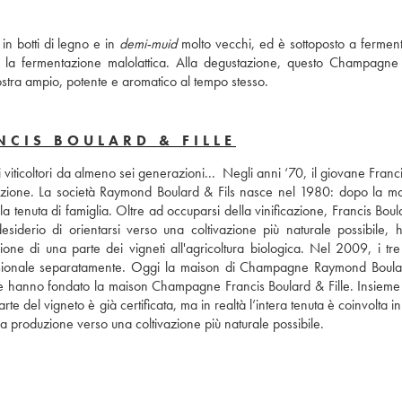
in botti di legno e in 
demi-muid
 molto vecchi, ed è sottoposto a ferment
he la fermentazione malolattica. Alla degustazione, questo Champagne 
 mostra ampio, potente e aromatico al tempo stesso.
NCIS BOULARD & FILLE
iticoltori da almeno sei generazioni...  Negli anni ‘70, il giovane Franci
icazione. La società Raymond Boulard & Fils nasce nel 1980: dopo la mor
la tenuta di famiglia. Oltre ad occuparsi della vinificazione, Francis Boula
esiderio di orientarsi verso una coltivazione più naturale possibile, h
e di una parte dei vigneti all'agricoltura biologica. Nel 2009, i tre fi
ssionale separatamente. Oggi la maison di Champagne Raymond Boula
ine hanno fondato la maison Champagne Francis Boulard & Fille. Insieme
te del vigneto è già certificata, ma in realtà l’intera tenuta è coinvolta in
sua produzione verso una coltivazione più naturale possibile.