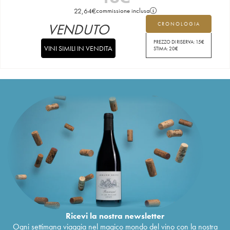
22,64
€
commissione inclusa
VENDUTO
CRONOLOGIA
PREZZO DI RISERVA:
15
€
VINI SIMILI IN VENDITA
STIMA:
20
€
Ricevi la nostra newsletter
Ogni settimana viaggia nel magico mondo del vino con la nostra