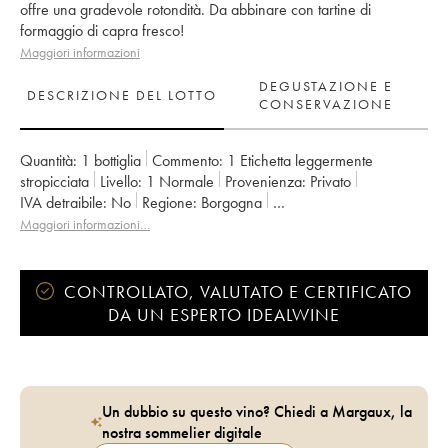
offre una gradevole rotondità. Da abbinare con tartine di
formaggio di capra fresco!
Maggiori informazioni
DEGUSTAZIONE E
DESCRIZIONE DEL LOTTO
CONSERVAZIONE
Quantità:
1 bottiglia
Commento:
1 Etichetta leggermente
stropicciata
Livello:
1
Normale
Provenienza:
privato
IVA detraibile:
no
Regione:
Borgogna
Denominazione:
Saint-Véran
Maggiori informazioni…
CONTROLLATO, VALUTATO E CERTIFICATO
DA UN ESPERTO IDEALWINE
Un dubbio su questo vino? Chiedi a Margaux, la
nostra sommelier digitale