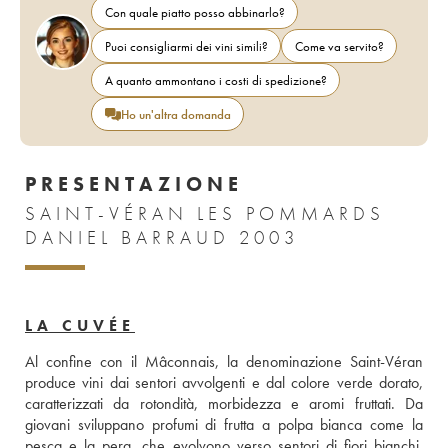
Con quale piatto posso abbinarlo?
Puoi consigliarmi dei vini simili?
Come va servito?
A quanto ammontano i costi di spedizione?
Ho un'altra domanda
PRESENTAZIONE
SAINT-VÉRAN LES POMMARDS
DANIEL BARRAUD 2003
LA CUVÉE
Al confine con il Mâconnais, la denominazione Saint-Véran 
produce vini dai sentori avvolgenti e dal colore verde dorato, 
caratterizzati da rotondità, morbidezza e aromi fruttati. Da 
giovani sviluppano profumi di frutta a polpa bianca come la 
pesca e la pera, che evolvono verso sentori di fiori bianchi, 