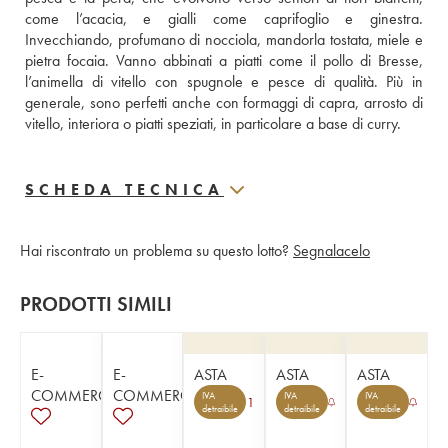
come l’acacia, e gialli come caprifoglio e ginestra. 
Invecchiando, profumano di nocciola, mandorla tostata, miele e 
pietra focaia. Vanno abbinati a piatti come il pollo di Bresse, 
l’animella di vitello con spugnole e pesce di qualità. Più in 
generale, sono perfetti anche con formaggi di capra, arrosto di 
vitello, interiora o piatti speziati, in particolare a base di curry.
SCHEDA TECNICA
Hai riscontrato un problema su questo lotto?
Segnalacelo
PRODOTTI SIMILI
E-
E-
ASTA
ASTA
ASTA
COMMERCE
COMMERCE
IVA
IVA
IVA
1
detraibile
detraibile
detraibile