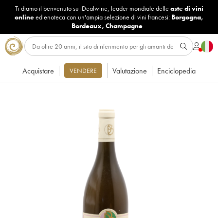
Ti diamo il benvenuto su iDealwine, leader mondiale delle
aste di vini
online
ed enoteca con un'ampia selezione di vini francesi:
Borgogna
,
Bordeaux
,
Champagne
...
Acquistare
Valutazione
Enciclopedia
VENDERE