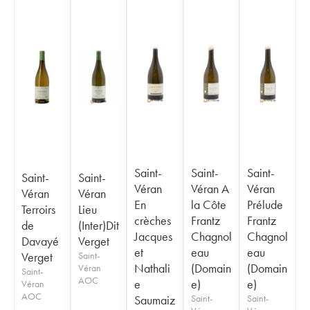
Saint-
Saint-
Saint-
Saint-
Saint-
Véran
Véran A
Véran
Véran
Véran
En
la Côte
Prélude
Terroirs
Lieu
crèches
Frantz
Frantz
de
(Inter)Dit
Jacques
Chagnol
Chagnol
Davayé
Verget
et
eau
eau
Verget
Saint-
Nathali
(Domain
(Domain
Véran
Saint-
AOC
e
e)
e)
Véran
AOC
Saumaiz
Saint-
Saint-