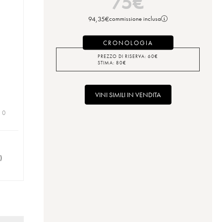
75
€
94,35
€
commissione inclusa
CRONOLOGIA
PREZZO DI RISERVA:
60
€
STIMA:
80
€
VINI SIMILI IN VENDITA
| 0
)