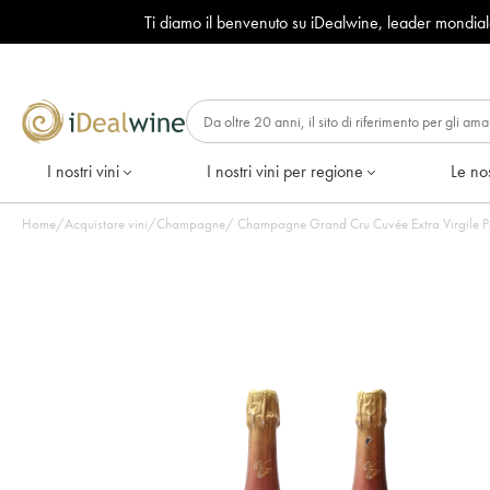
Ti diamo il benvenuto su iDealwine, leader mondia
I nostri vini
I nostri vini per regione
Le nos
Home
/
Acquistare vini
/
Champagne
/
Champagne Grand Cru Cuvée Extra Virgile Po