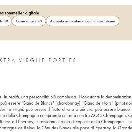
ra sommelier digitale
imili?
Come va servito?
A quanto ammontano i costi di spedizione?
RA VIRGILE PORTIER
, in realtà, una personalità più complessa. Nonostante la denominazione
ò essere "Blanc de Blancs" (chardonnay), "Blanc de Noirs" (pinot noir,
tre vitigni, può essere il frutto di uno o più cru, può essere bianco o
a regione dello Champagne comprende un'area con tre AOC: Champagne, C
s ed Épernay,  si dividono il ruolo di capitale dello Champagne. Il terr
tagne de Reims, la Côte des Blancs alle porte di Epernay, la Grande 