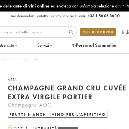
le delle
aste di vini online
ed enoteca con un'ampia selezione di vini f
Una domanda?
Contatta il nostro Servizio Clienti
|
+33 1 56 05 86 10
Ind
VENDI I TUOI VINI
tre aste
Servizi
✨Personal Sommelier
rtier - Lotto di 2 magnum
ASTA
CHAMPAGNE GRAND CRU CUVÉE
EXTRA VIRGILE PORTIER
Champagne AOC
FRUTTI BIANCHI
VINO PER L’APERITIVO
H
12
%
3
L
INTENSITÀ