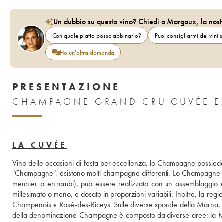
Un dubbio su questo vino? Chiedi a Margaux, la nost
Con quale piatto posso abbinarlo?
Puoi consigliarmi dei vini s
Ho un'altra domanda
PRESENTAZIONE
CHAMPAGNE GRAND CRU CUVÉE EXT
LA CUVÉE
Vino delle occasioni di festa per eccellenza, lo Champagne possiede
"Champagne", esistono molti champagne differenti. Lo Champagne pu
meunier o entrambi), può essere realizzato con un assemblaggio dei 
millesimato o meno, e dosato in proporzioni variabili. Inoltre, l
Champenois e Rosé-des-Riceys. Sulle diverse sponde della Marna, Reim
della denominazione Champagne è composto da diverse aree: la Mon