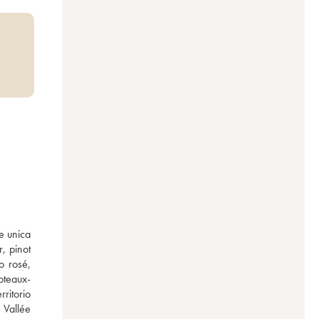
 unica 
 pinot 
 rosé, 
oteaux-
itorio 
Vallée 