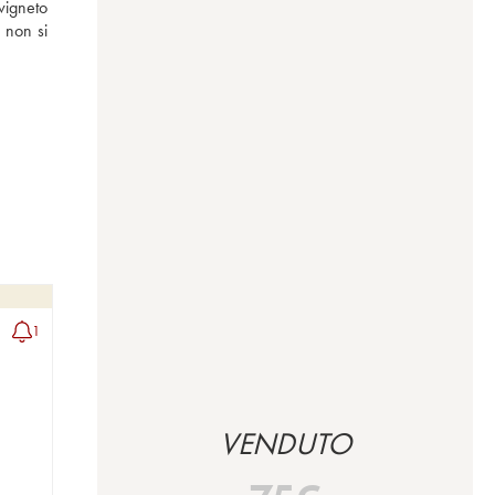
igneto 
 non si 
1
VENDUTO