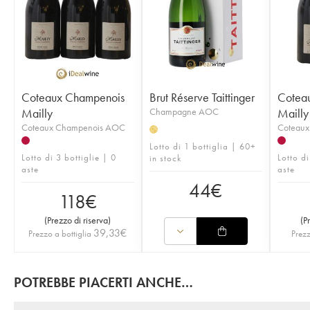
Coteaux Champenois
Brut Réserve Taittinger
Cotea
Mailly
Champagne AOC
Mailly
Coteaux Champenois AOC
Coteau
H
Lotto di 1 bottiglia | 60+
Lotto di 3 bottiglie | 0
Lotto di
in stock
aste
aste
44
€
118
€
(
Prezzo di riserva
)
(
P
39,33
€
Prezzo a bottiglia
Prezz
POTREBBE PIACERTI ANCHE…