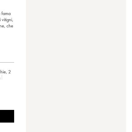
la fama
vitigni,
one, che
chie
,
2
a