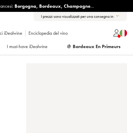
rancesi:
Borgogna
,
Bordeaux
,
Champagne
...
I prezzi sono visualizzati per una consegna in:
ici iDealwine
Enciclopedia del vino
I must-have iDealwine
🍇
Bordeaux En Primeurs