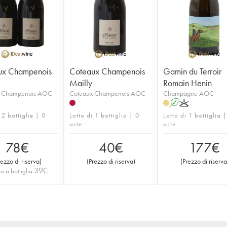
ux Champenois
Coteaux Champenois
Gamin du Terroir
Mailly
Romain Henin
x Champenois AOC
Coteaux Champenois AOC
Champagne AOC
A
K
H
 2 bottiglie | 0
Lotto di 1 bottiglia | 0
Lotto di 1 bottiglia 
aste
aste
78
€
40
€
177
€
rezzo di riserva
)
(
Prezzo di riserva
)
(
Prezzo di riserva
39
€
o a bottiglia