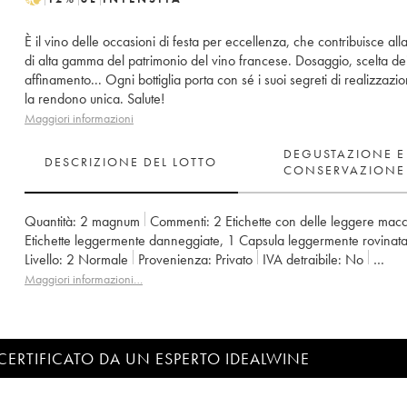
È il vino delle occasioni di festa per eccellenza, che contribuisce al
di alta gamma del patrimonio del vino francese. Dosaggio, scelta dei 
affinamento... Ogni bottiglia porta con sé i suoi segreti di realizzazi
la rendono unica. Salute!
Maggiori informazioni
DEGUSTAZIONE E
DESCRIZIONE DEL LOTTO
CONSERVAZIONE
Quantità:
2 magnum
Commenti:
2 Etichette con delle leggere mac
Etichette leggermente danneggiate
,
1 Capsula leggermente rovinat
Livello:
2
Normale
Provenienza:
privato
IVA detraibile:
no
Regione:
Champagne
Denominazione:
Champagne
Maggiori informazioni…
CERTIFICATO DA UN ESPERTO IDEALWINE