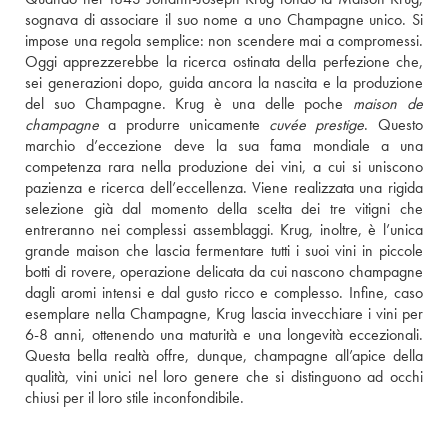
sognava di associare il suo nome a uno Champagne unico. Si 
impose una regola semplice: non scendere mai a compromessi. 
Oggi apprezzerebbe la ricerca ostinata della perfezione che, 
sei generazioni dopo, guida ancora la nascita e la produzione 
del suo Champagne. Krug è una delle poche 
maison de 
champagne
 a produrre unicamente 
cuvée prestige
. Questo 
marchio d’eccezione deve la sua fama mondiale a una 
competenza rara nella produzione dei vini, a cui si uniscono 
pazienza e ricerca dell’eccellenza. Viene realizzata una rigida 
selezione già dal momento della scelta dei tre vitigni che 
entreranno nei complessi assemblaggi. Krug, inoltre, è l’unica 
grande maison che lascia fermentare tutti i suoi vini in piccole 
botti di rovere, operazione delicata da cui nascono champagne 
dagli aromi intensi e dal gusto ricco e complesso. Infine, caso 
esemplare nella Champagne, Krug lascia invecchiare i vini per 
6-8 anni, ottenendo una maturità e una longevità eccezionali. 
Questa bella realtà offre, dunque, champagne all’apice della 
qualità, vini unici nel loro genere che si distinguono ad occhi 
chiusi per il loro stile inconfondibile.