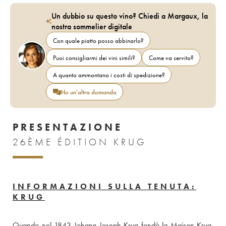
Un dubbio su questo vino? Chiedi a Margaux, la
nostra sommelier digitale
Con quale piatto posso abbinarlo?
Puoi consigliarmi dei vini simili?
Come va servito?
A quanto ammontano i costi di spedizione?
Ho un'altra domanda
PRESENTAZIONE
26ÈME ÉDITION KRUG
INFORMAZIONI SULLA TENUTA:
KRUG
Quando nel 1843 Johann-Joseph Krug fondò la Maison Krug, 