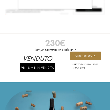
230
€
289,34
€
commissione inclusa
VENDUTO
CRONOLOGIA
PREZZO DI RISERVA:
230
€
VINI SIMILI IN VENDITA
STIMA:
310
€