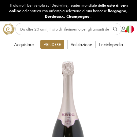
Ti diamo il benvenuto su iDealwine, leader mondiale delle
aste di vini
online
ed enoteca con un'ampia selezione di vini francesi:
Borgogna
,
Bordeaux
,
Champagne
...
Acquistare
Valutazione
Enciclopedia
VENDERE