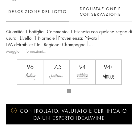
DEGUSTAZIONE E
DESCRIZIONE DEL LOTTO
CONSERVAZIONE
Quantità:
1 bottiglia
Commento:
1 Etichetta con qualche segno di
usura
Livello:
1
Normale
Provenienza:
privato
IVA detraibile:
no
Regione:
Champagne
Denominazione:
Champagne
Proprietario:
Krug
Maggiori informazioni…
96
17.5
94
94+
CONTROLLATO, VALUTATO E CERTIFICATO
DA UN ESPERTO IDEALWINE