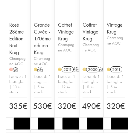
Rosé
Grande
Coffret
Coffret
Vintage
28ème
Cuvée -
Vintage
Vintage
Krug
Edition
170ème
Krug
Krug
Champag
ne AOC
Brut
édition
Champag
Champag
ne AOC
ne AOC
Krug
Krug
Champag
Champag
ne AOC
ne AOC
T
T
2011
T
2000
T
2011
H
H
H
H
H
Lotto di 1
Lotto di 1
Lotto di 1
Lotto di 1
Lotto di 1
bottiglia
magnum
bottiglia
bottiglia
bottiglia
| 13 in
| 5 in
| 12 in
| 11 in
| 5 in
stock
stock
stock
stock
stock
335
€
530
€
320
€
490
€
320
€