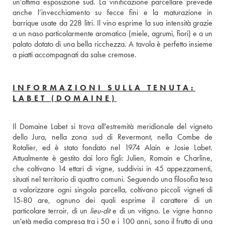
un'ottima esposizione sud. La vinificazione parcellare prevede 
anche l’invecchiamento su fecce fini e la maturazione in 
barrique usate da 228 litri. Il vino esprime la sua intensità grazie 
a un naso particolarmente aromatico (miele, agrumi, fiori) e a un 
palato dotato di una bella ricchezza. A tavola è perfetto insieme 
a piatti accompagnati da salse cremose.
INFORMAZIONI SULLA TENUTA:
LABET (DOMAINE)
Il Domaine Labet si trova all'estremità meridionale del vigneto 
dello Jura, nella zona sud di Revermont, nella Combe de 
Rotalier, ed è stato fondato nel 1974 Alain e Josie Labet. 
Attualmente è gestito dai loro figli: Julien, Romain e Charline, 
che coltivano 14 ettari di vigne, suddivisi in 45 appezzamenti, 
situati nel territorio di quattro comuni. Seguendo una filosofia tesa 
a valorizzare ogni singola parcella, coltivano piccoli vigneti di 
15-80 are, ognuno dei quali esprime il carattere di un 
particolare terroir, di un 
lieu-dit
 e di un vitigno. Le vigne hanno 
un'età media compresa tra i 50 e i 100 anni, sono il frutto di una 