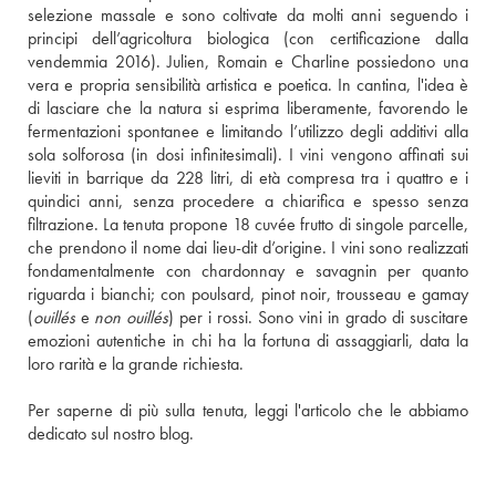
selezione massale e sono coltivate da molti anni seguendo i 
principi dell’agricoltura biologica (con certificazione dalla 
vendemmia 2016). Julien, Romain e Charline possiedono una 
vera e propria sensibilità artistica e poetica. In cantina, l'idea è 
di lasciare che la natura si esprima liberamente, favorendo le 
fermentazioni spontanee e limitando l’utilizzo degli additivi alla 
sola solforosa (in dosi infinitesimali). I vini vengono affinati sui 
lieviti in barrique da 228 litri, di età compresa tra i quattro e i 
quindici anni, senza procedere a chiarifica e spesso senza 
filtrazione. La tenuta propone 18 cuvée frutto di singole parcelle, 
che prendono il nome dai lieu-dit d’origine. I vini sono realizzati 
fondamentalmente con chardonnay e savagnin per quanto 
riguarda i bianchi; con poulsard, pinot noir, trousseau e gamay 
(
ouillés
 e 
non ouillés
) per i rossi. Sono vini in grado di suscitare 
emozioni autentiche in chi ha la fortuna di assaggiarli, data la 
loro rarità e la grande richiesta.
Per saperne di più sulla tenuta, leggi l'articolo che le abbiamo 
dedicato sul nostro blog.