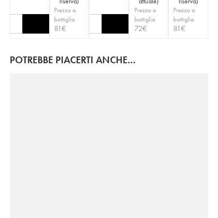
riserva
)
attuale
)
riserva
)
Prezzo a
Prezzo a
Prezzo a
bottiglia
bottiglia
bottiglia
81
€
72
€
81
€
POTREBBE PIACERTI ANCHE…