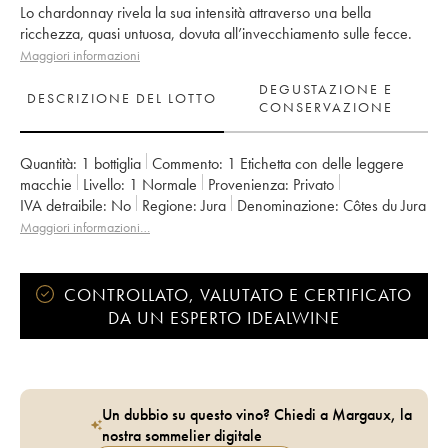
Lo chardonnay rivela la sua intensità attraverso una bella
ricchezza, quasi untuosa, dovuta all’invecchiamento sulle fecce.
Maggiori informazioni
DEGUSTAZIONE E
DESCRIZIONE DEL LOTTO
CONSERVAZIONE
Quantità:
1 bottiglia
Commento:
1 Etichetta con delle leggere
macchie
Livello:
1
Normale
Provenienza:
privato
IVA detraibile:
no
Regione:
Jura
Denominazione:
Côtes du Jura
Proprietario:
Romain - Julien - Charline Labet
Maggiori informazioni…
CONTROLLATO, VALUTATO E CERTIFICATO
DA UN ESPERTO IDEALWINE
Un dubbio su questo vino? Chiedi a Margaux, la
nostra sommelier digitale