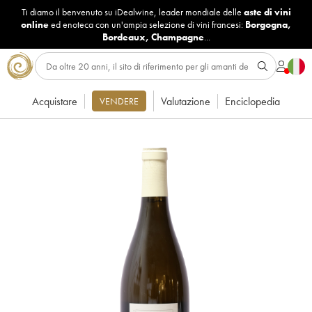
Ti diamo il benvenuto su iDealwine, leader mondiale delle
aste di vini
online
ed enoteca con un'ampia selezione di vini francesi:
Borgogna
,
Bordeaux
,
Champagne
...
Acquistare
Valutazione
Enciclopedia
VENDERE