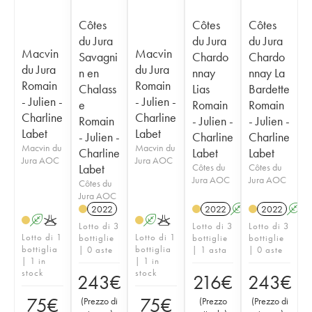
Côtes
Côtes
Côtes
du Jura
du Jura
du Jura
Macvin
Macvin
Savagni
Chardo
Chardo
du Jura
du Jura
n en
nnay
nnay La
Romain
Romain
Chalass
Lias
Bardette
- Julien -
- Julien -
e
Romain
Romain
Charline
Charline
Romain
- Julien -
- Julien -
Labet
Labet
- Julien -
Charline
Charline
Macvin du
Macvin du
Charline
Labet
Labet
Jura AOC
Jura AOC
Labet
Côtes du
Côtes du
Jura AOC
Jura AOC
Côtes du
Jura AOC
2022
2022
A
K
2022
A
A
K
A
K
Lotto di 3
Lotto di 3
Lotto di 3
Lotto di 1
Lotto di 1
bottiglie
bottiglie
bottiglie
bottiglia
bottiglia
| 0 aste
| 1 asta
| 0 aste
| 1 in
| 1 in
stock
stock
243
€
216
€
243
€
75
€
75
€
(
Prezzo di
(
Prezzo
(
Prezzo di