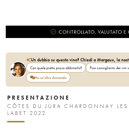
CONTROLLATO, VALUTATO E 
Un dubbio su questo vino? Chiedi a Margaux, la nost
Con quale piatto posso abbinarlo?
Puoi consigliarmi dei vini s
Ho un'altra domanda
PRESENTAZIONE
CÔTES DU JURA CHARDONNAY LES VARRO
LABET 2022