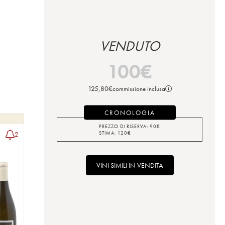
VENDUTO
100
€
125,80
€
commissione inclusa
CRONOLOGIA
PREZZO DI RISERVA:
90
€
STIMA:
120
€
2
VINI SIMILI IN VENDITA