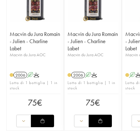
Macvin du Jura Romain
Macvin du Jura Romain
Macvin
- Julien - Charline
- Julien - Charline
- Julien - Charl
Labet
Labet
Labet
Macvin du Jura AOC
Macvin du Jura AOC
Macvin 
2006
A
K
2006
A
K
A
Lotto di 1 bottiglia | 1 in
Lotto di 1 bottiglia | 1 in
Lotto di
stock
stock
stock
75
€
75
€