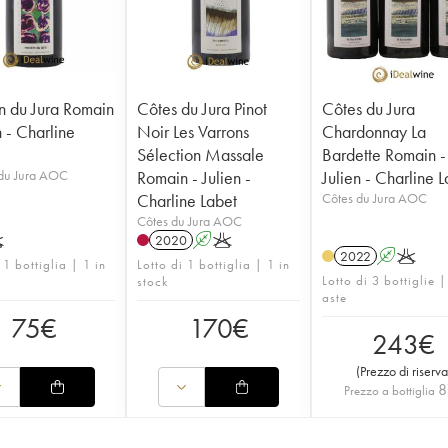
 du Jura Romain
Côtes du Jura Pinot
Côtes du Jura
ine
Noir Les Varrons
Chardonnay La
Sélection Massale
Bardette Romain -
du Jura AOC
Romain - Julien -
Julien - Charline
Charline Labet
Côtes du Jura AOC
Côtes du Jura AOC
K
2020
A
K
2022
A
K
 1 bottiglia | 1 in
Lotto di 1 bottiglia | 1 in
Lotto di 3 bottiglie |
stock
aste
75
€
170
€
243
€
(
Prezzo di riserva
8
Prezzo a bottiglia