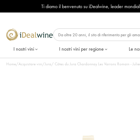
Ti diamo il benvenuto su iDealwine, leader mondia
I nostri vini
I nostri vini per regione
Le nos
Home
/
Acquistare vini
/
Jura
/