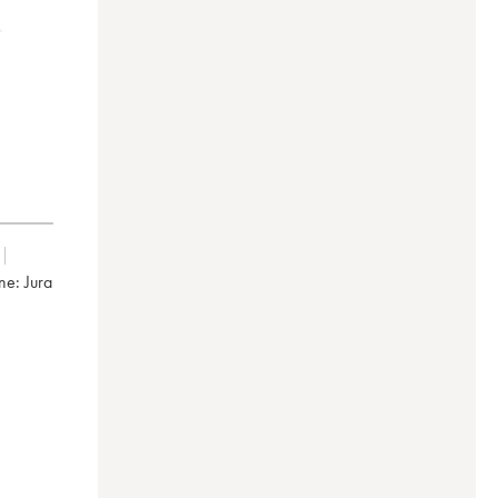
one:
Jura