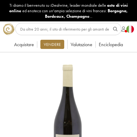
Ti diamo il benvenuto su iDealwine, leader mondiale delle
aste di vini
online
ed enoteca con un'ampia selezione di vini francesi:
Borgogna
,
Bordeaux
,
Champagne
...
Acquistare
Valutazione
Enciclopedia
VENDERE