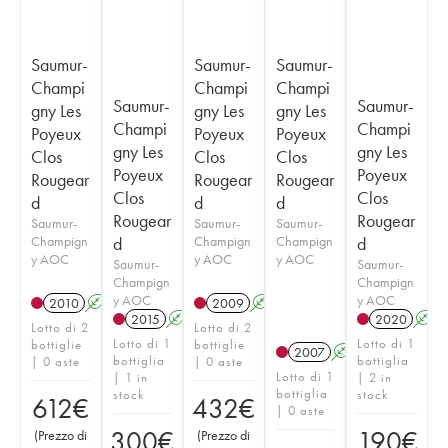
Saumur-
Saumur-
Saumur-
Champi
Champi
Champi
Saumur-
Saumur-
gny Les
gny Les
gny Les
Champi
Champi
Poyeux
Poyeux
Poyeux
gny Les
gny Les
Clos
Clos
Clos
Poyeux
Poyeux
Rougear
Rougear
Rougear
Clos
Clos
d
d
d
Rougear
Rougear
Saumur-
Saumur-
Saumur-
Champign
d
Champign
Champign
d
y AOC
y AOC
y AOC
Saumur-
Saumur-
Champign
Champign
y AOC
y AOC
2010
A
2009
A
2015
A
2020
A
Lotto di 2
Lotto di 2
Lotto di 1
Lotto di 1
bottiglie
bottiglie
2007
A
bottiglia
bottiglia
| 0 aste
| 0 aste
Lotto di 1
| 1 in
| 2 in
bottiglia
stock
stock
612
€
432
€
| 0 aste
300
€
190
€
(
Prezzo di
(
Prezzo di