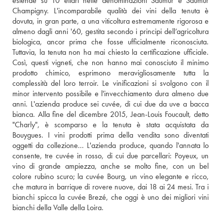
estende su 10 ettari nelle denominazioni Saumur e Saumur 
Champigny. L'incomparabile qualità dei vini della tenuta è 
dovuta, in gran parte, a una viticoltura estremamente rigorosa e 
almeno dagli anni '60, gestita secondo i principi dell’agricoltura 
biologica, ancor prima che fosse ufficialmente riconosciuta. 
Tuttavia, la tenuta non ha mai chiesto la certificazione ufficiale. 
Così, questi vigneti, che non hanno mai conosciuto il minimo 
prodotto chimico, esprimono meravigliosamente tutta la 
complessità del loro terroir. Le vinificazioni si svolgono con il 
minor intervento possibile e l'invecchiamento dura almeno due 
anni. L'azienda produce sei cuvée, di cui due da uve a bacca 
bianca. Alla fine del dicembre 2015, Jean-Louis Foucault, detto 
"Charly", è scomparso e la tenuta è stata acquistata da 
Bouygues. I vini prodotti prima della vendita sono diventati 
oggetti da collezione... L'azienda produce, quando l'annata lo 
consente, tre cuvée in rosso, di cui due parcellari: Poyeux, un 
vino di grande ampiezza, anche se molto fine, con un bel 
colore rubino scuro; la cuvée Bourg, un vino elegante e ricco, 
che matura in barrique di rovere nuove, dai 18 ai 24 mesi. Tra i 
bianchi spicca la cuvée Brezé, che oggi è uno dei migliori vini 
bianchi della Valle della Loira.