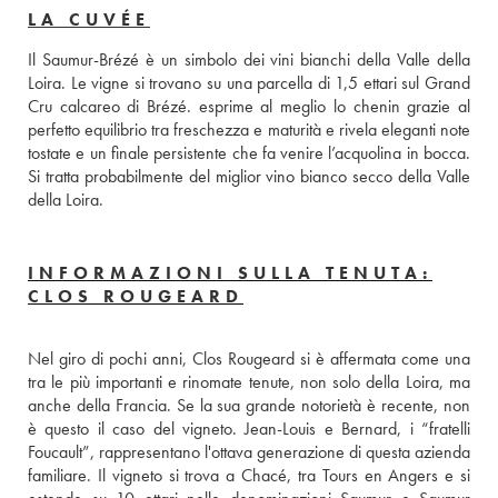
LA CUVÉE
Il Saumur-Brézé è un simbolo dei vini bianchi della Valle della 
Loira. Le vigne si trovano su una parcella di 1,5 ettari sul Grand 
Cru calcareo di Brézé. esprime al meglio lo chenin grazie al 
perfetto equilibrio tra freschezza e maturità e rivela eleganti note 
tostate e un finale persistente che fa venire l’acquolina in bocca. 
Si tratta probabilmente del miglior vino bianco secco della Valle 
della Loira.
INFORMAZIONI SULLA TENUTA:
CLOS ROUGEARD
Nel giro di pochi anni, Clos Rougeard si è affermata come una 
tra le più importanti e rinomate tenute, non solo della Loira, ma  
anche della Francia. Se la sua grande notorietà è recente, non 
è questo il caso del vigneto. Jean-Louis e Bernard, i “fratelli 
Foucault”, rappresentano l'ottava generazione di questa azienda 
familiare. Il vigneto si trova a Chacé, tra Tours en Angers e si 