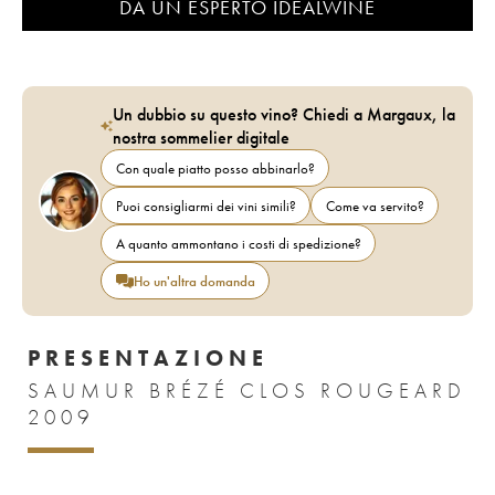
DA UN ESPERTO IDEALWINE
Un dubbio su questo vino? Chiedi a Margaux, la
nostra sommelier digitale
Con quale piatto posso abbinarlo?
Puoi consigliarmi dei vini simili?
Come va servito?
A quanto ammontano i costi di spedizione?
Ho un'altra domanda
PRESENTAZIONE
SAUMUR BRÉZÉ CLOS ROUGEARD
2009