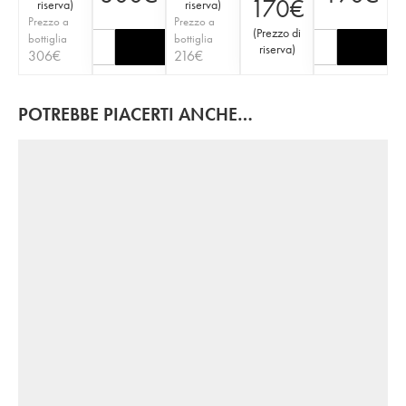
170
€
riserva
)
riserva
)
Prezzo a
Prezzo a
(
Prezzo di
bottiglia
bottiglia
riserva
)
306
€
216
€
POTREBBE PIACERTI ANCHE…