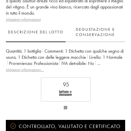
a questo Saumur-Brézé ricco ed equilibrato di esprimere il meglio
del vitigno. È un grande vino bianco, ricercato dagli appassionati
in tutto il mondo.
Maggiori informazioni
DEGUSTAZIONE E
DESCRIZIONE DEL LOTTO
CONSERVAZIONE
Quantità:
1 bottiglia
Commenti:
1 Etichetta con qualche segno di
usura
,
1 Etichetta con delle leggere macchie
Livello:
1
Normale
Provenienza:
professionista
IVA detraibile:
no
Regione:
Valle della Loira
Denominazione:
Saumur
Maggiori informazioni…
Proprietario:
Clos Rougeard
95
CONTROLLATO, VALUTATO E CERTIFICATO