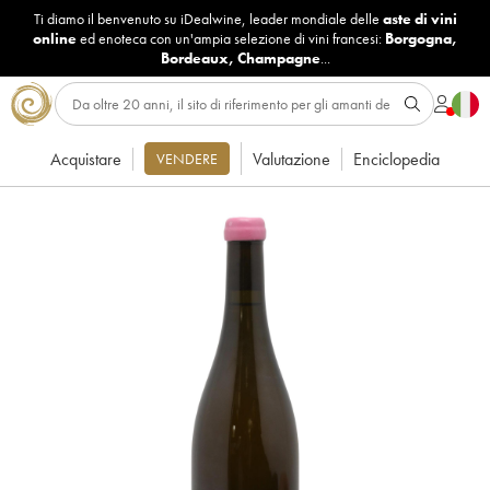
Ti diamo il benvenuto su iDealwine, leader mondiale delle
aste di vini
online
ed enoteca con un'ampia selezione di vini francesi:
Borgogna
,
Bordeaux
,
Champagne
...
Acquistare
Valutazione
Enciclopedia
VENDERE