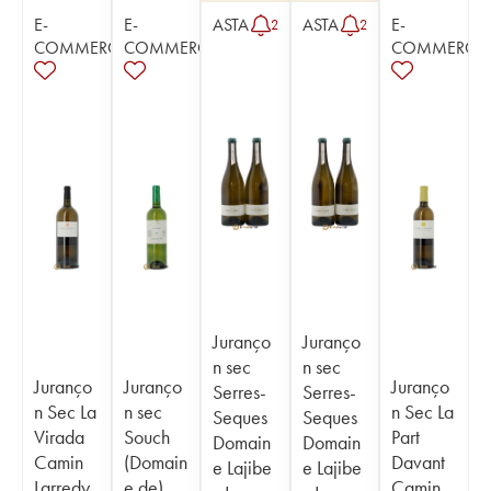
E-
E-
ASTA
ASTA
E-
2
2
COMMERCE
COMMERCE
COMMERCE
Juranço
Juranço
n sec
n sec
Juranço
Juranço
Juranço
Serres-
Serres-
n Sec La
n sec
n Sec La
Seques
Seques
Virada
Souch
Part
Domain
Domain
Camin
(Domain
Davant
e Lajibe
e Lajibe
Larredy
e de)
Camin