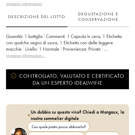
Maggiori informazioni
DEGUSTAZIONE E
DESCRIZIONE DEL LOTTO
CONSERVAZIONE
Quantità:
1 bottiglia
Commenti:
1 Capsula in cera
,
1 Etichetta
con qualche segno di usura
,
1 Etichetta con delle leggere
macchie
Livello:
1
Normale
Provenienza:
privato
IVA detraibile:
no
Regione:
Sud-Ouest
Maggiori informazioni…
Denominazione:
Jurançon sec
Proprietario:
Jean-Baptiste Semmartin
CONTROLLATO, VALUTATO E CERTIFICATO
DA UN ESPERTO IDEALWINE
Un dubbio su questo vino? Chiedi a Margaux, la
nostra sommelier digitale
Con quale piatto posso abbinarlo?