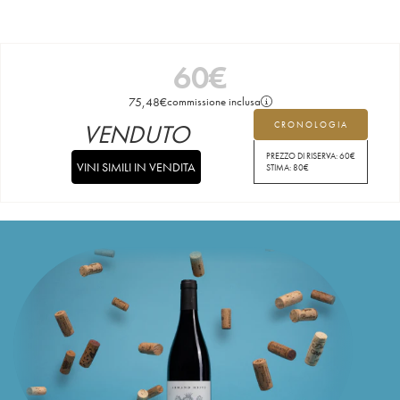
60
€
75,48
€
commissione inclusa
VENDUTO
CRONOLOGIA
PREZZO DI RISERVA:
60
€
VINI SIMILI IN VENDITA
STIMA:
80
€