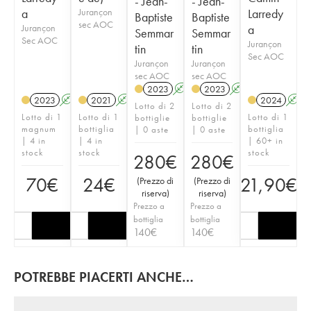
- Jean-
- Jean-
a
Jurançon
Larredy
Baptiste
Baptiste
sec AOC
Jurançon
a
Semmar
Semmar
Sec AOC
Jurançon
tin
tin
Sec AOC
Jurançon
Jurançon
sec AOC
sec AOC
2023
A
2023
A
2023
A
2021
A
2024
A
Lotto di 2
Lotto di 2
Lotto di 1
Lotto di 1
Lotto di 1
bottiglie
bottiglie
magnum
bottiglia
bottiglia
| 0 aste
| 0 aste
| 4 in
| 4 in
| 60+ in
stock
stock
stock
280
€
280
€
70
€
24
€
21,90
€
(
Prezzo di
(
Prezzo di
riserva
)
riserva
)
Prezzo a
Prezzo a
bottiglia
bottiglia
140
€
140
€
POTREBBE PIACERTI ANCHE…