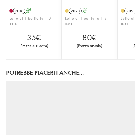
2018
A
2023
A
202
Lotto di 1 bottiglia | 0
Lotto di 1 bottiglia | 3
Lotto di
aste
aste
asta
35
€
80
€
(
Prezzo di riserva
)
(
Prezzo attuale
)
(
POTREBBE PIACERTI ANCHE…