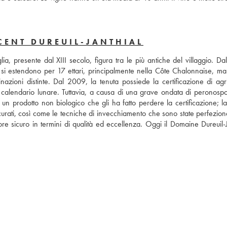
CENT DUREUIL-JANTHIAL
ia, presente dal XIII secolo, figura tra le più antiche del villaggio. Da
i si estendono per 17 ettari, principalmente nella Côte Chalonnaise, ma
ni distinte. Dal 2009, la tenuta possiede la certificazione di agric
el calendario lunare. Tuttavia, a causa di una grave ondata di peronospor
, un prodotto non biologico che gli ha fatto perdere la certificazione; la
curati, così come le tecniche di invecchiamento che sono state perfeziona
 sicuro in termini di qualità ed eccellenza. Oggi il Domaine Dureuil-Ja