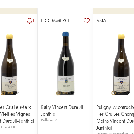
E-COMMERCE
ASTA
4
1er Cru Le Meix
Rully Vincent Dureuil-
Puligny-Montrach
Vieilles Vignes
Janthial
1er Cru Les Cham
 Dureuil-Janthial
Rully AOC
Gains Vincent Dur
er Cru AOC
Janthial
Puligny-Montrachet 1e