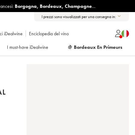
rancesi:
Borgogna
,
Bordeaux
,
Champagne
...
I prezzi sono visualizzati per una consegna in:
ici iDealwine
Enciclopedia del vino
I must-have iDealwine
🍇
Bordeaux En Primeurs
AL