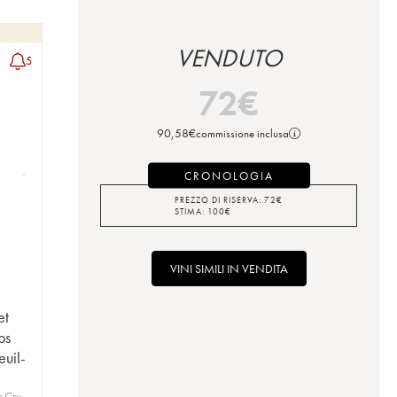
VENDUTO
5
72
€
90,58
€
commissione inclusa
CRONOLOGIA
PREZZO DI RISERVA:
72
€
STIMA:
100
€
VINI SIMILI IN VENDITA
et
ps
euil-
r Cru