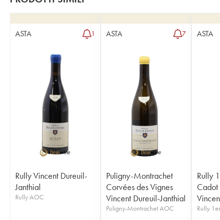
ASTA
ASTA
ASTA
1
7
Rully Vincent Dureuil-
Puligny-Montrachet
Rully 
Janthial
Corvées des Vignes
Cadot 
Rully AOC
Vincent Dureuil-Janthial
Vincent
Puligny-Montrachet AOC
Rully 1