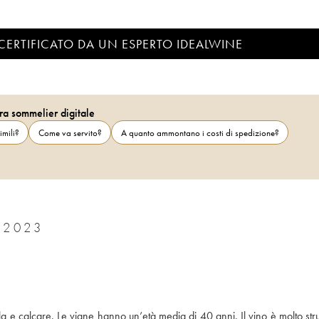
CERTIFICATO DA UN ESPERTO IDEALWINE
ra sommelier digitale
imili?
Come va servito?
A quanto ammontano i costi di spedizione?
RULLY VINCENT DUREUIL-JANTHIAL 2023
lla e calcare. Le vigne hanno un’età media di 40 anni. Il vino è molto strut