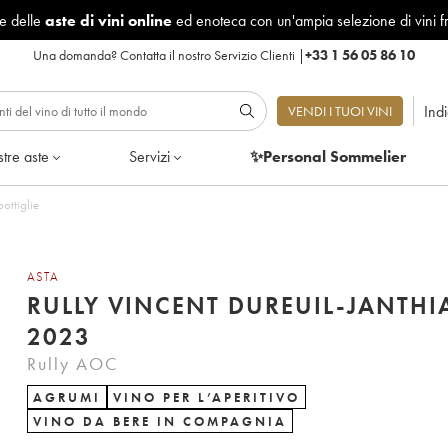
le delle
aste di vini online
ed enoteca con un'ampia selezione di vini f
Una domanda?
Contatta il nostro Servizio Clienti
|
+33 1 56 05 86 10
Ind
VENDI I TUOI VINI
tre aste
Servizi
✨Personal Sommelier
tto di 2 bottiglie
ASTA
RULLY VINCENT DUREUIL-JANTHI
2023
Rully AOC
AGRUMI
VINO PER L’APERITIVO
VINO DA BERE IN COMPAGNIA