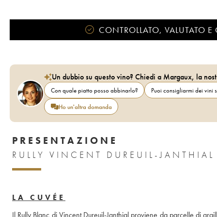
CONTROLLATO, VALUTATO E 
Un dubbio su questo vino? Chiedi a Margaux, la nost
Con quale piatto posso abbinarlo?
Puoi consigliarmi dei vini s
Ho un'altra domanda
PRESENTAZIONE
LA CUVÉE
Il Rully Blanc di Vincent Dureuil-Janthial proviene da parcelle di argi