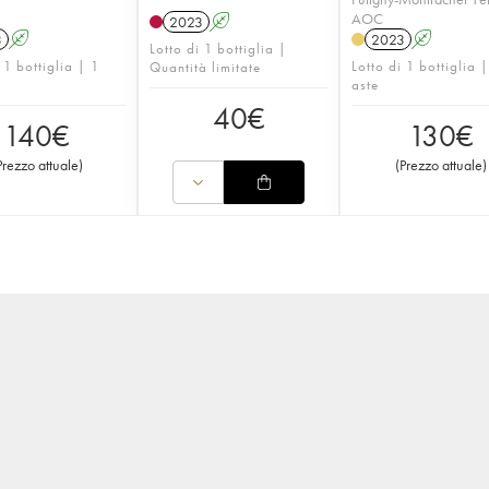
AOC
2023
A
3
A
2023
A
Lotto di 1 bottiglia |
 1 bottiglia | 1
Lotto di 1 bottiglia 
Quantità limitate
aste
40
€
140
€
130
€
Prezzo attuale
)
(
Prezzo attuale
)