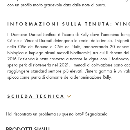
con un profilo molto gradevole dato dalle note di burro.
INFORMAZIONI SULLA TENUTA: VIN
Il Domaine Dureuil-Janthial è l’icona di Rully dove l’omonima famigl
Céline e Vincent Dureuil detengono le redini della tenuta. I vignet
nella Côte de Beaune e Côte de Nuits, annoverando 20 denominazio
biologica e impiega alcuni metodi biodinamici, tra cui il rispetto d
2016 l’azienda è stata costretta a trattare le vigne con il fosfonato
spera però di riottenerla nel 2021. I metodi di coltivazione sono ac
raggiungere standard sempre più elevati. L’intera gamma è un valore
spicca come punta di diamante della denominazione Rully.
SCHEDA TECNICA
Hai riscontrato un problema su questo lotto?
Segnalacelo
PRODOTTI SIMILI