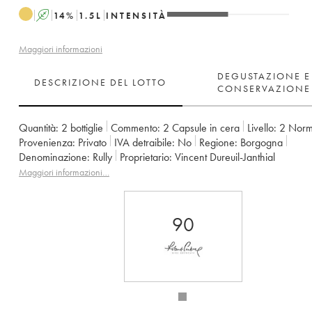
A
14
%
1.5
L
INTENSITÀ
Maggiori informazioni
DEGUSTAZIONE E
DESCRIZIONE DEL LOTTO
CONSERVAZIONE
Quantità:
2 bottiglie
Commento:
2 Capsule in cera
Livello:
2
Norm
Provenienza:
privato
IVA detraibile:
no
Regione:
Borgogna
Denominazione:
Rully
Proprietario:
Vincent Dureuil-Janthial
Maggiori informazioni…
90