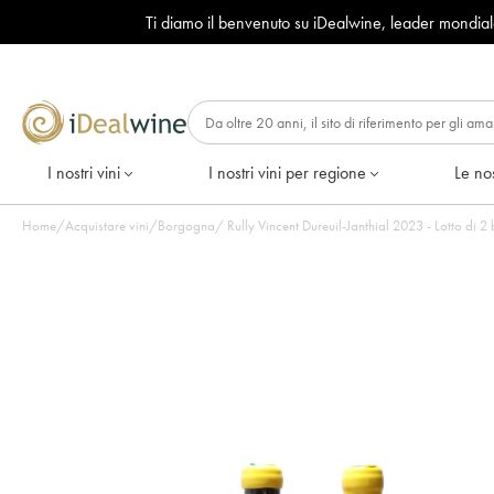
Ti diamo il benvenuto su iDealwine, leader mondia
I nostri vini
I nostri vini per regione
Le nos
Home
/
Acquistare vini
/
Borgogna
/
Rully Vincent Dureuil-Janthial 2023 - Lo