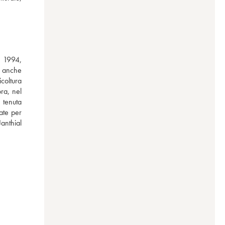
l 1994, 
 anche 
oltura 
a, nel 
 tenuta 
te per 
nthial 