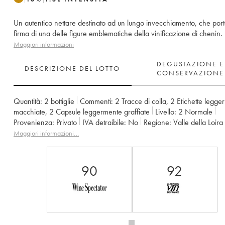
Un autentico nettare destinato ad un lungo invecchiamento, che port
firma di una delle figure emblematiche della vinificazione di chenin.
Maggiori informazioni
DEGUSTAZIONE E
DESCRIZIONE DEL LOTTO
CONSERVAZIONE
Quantità:
2 bottiglie
Commenti:
2 Tracce di colla
,
2 Etichette legge
macchiate
,
2 Capsule leggermente graffiate
Livello:
2
Normale
Provenienza:
privato
IVA detraibile:
no
Regione:
Valle della Loira
Denominazione:
Vouvray
Proprietario:
Clos Naudin - Philippe Fore
Maggiori informazioni…
90
92