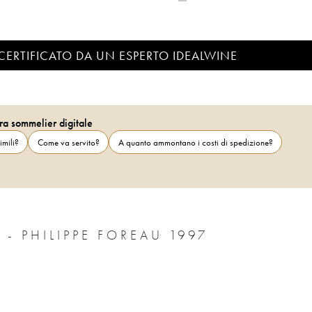
CERTIFICATO DA UN ESPERTO IDEALWINE
ra sommelier digitale
imili?
Come va servito?
A quanto ammontano i costi di spedizione?
- PHILIPPE FOREAU 1997