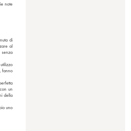
ie note 
uta di 
are al 
, senza 
tilizzo 
, fanno 
rfetta 
 con un 
 della 
io uno 