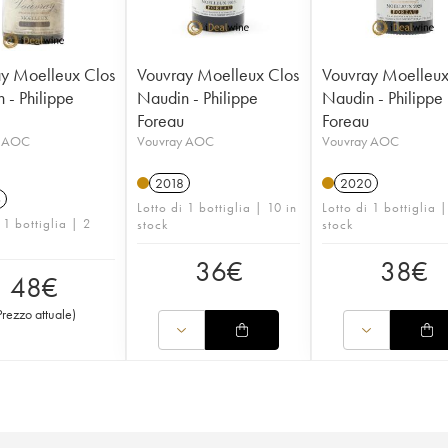
y Moelleux Clos
Vouvray Moelleux Clos
Vouvray Moelleux
 - Philippe
Naudin - Philippe
Naudin - Philippe
Foreau
Foreau
y AOC
Vouvray AOC
Vouvray AOC
2018
2020
6
Lotto di 1 bottiglia | 10 in
Lotto di 1 bottiglia |
 1 bottiglia | 2
stock
stock
36
€
38
€
48
€
Prezzo attuale
)