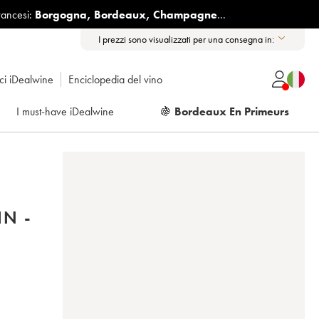
rancesi:
Borgogna
,
Bordeaux
,
Champagne
...
I prezzi sono visualizzati per una consegna in:
ici iDealwine
Enciclopedia del vino
I must-have iDealwine
🍇
Bordeaux En Primeurs
N -