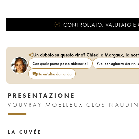
CONTROLLATO, VALUTATO E 
Un dubbio su questo vino? Chiedi a Margaux, la nost
Con quale piatto posso abbinarlo?
Puoi consigliarmi dei vini s
Ho un'altra domanda
PRESENTAZIONE
VOUVRAY MOELLEUX CLOS NAUDIN 
LA CUVÉE