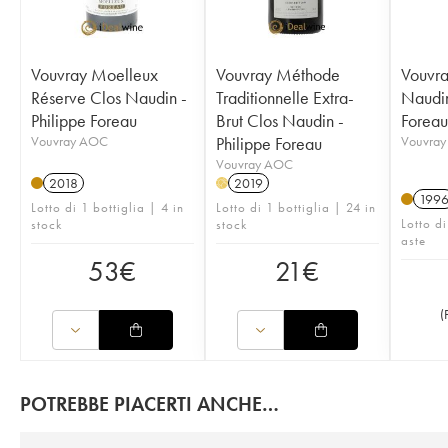
Vouvray Moelleux
Vouvray Méthode
Vouvra
Réserve Clos Naudin -
Traditionnelle Extra-
Naudin
Philippe Foreau
Brut Clos Naudin -
Foreau
Vouvray AOC
Philippe Foreau
Vouvra
Vouvray AOC
2018
2019
H
199
Lotto di 1 bottiglia | 4 in
Lotto di 1 bottiglia | 24 in
Lotto di
stock
stock
aste
53
€
21
€
(
POTREBBE PIACERTI ANCHE…