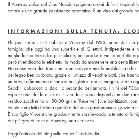
Il Vouvray dolce del Clos Naudin sprigiona aromi di frutti tropicali 
amare e una grande persistenza aromatica. È un vino dal grande po
INFORMAZIONI SULLA TENUTA: CLO
Philippe Foreau si è stabilito a Vouvray dal 1983, anno del suo p
famiglia, che oggi ha una superficie di 12 ettari. Indipendente e no
meglio la sua terra di argille silicee, per produrre vini in perfetto equil
però rivendicarla in etichetta, in modo da mantenere una certa libertà
Ha conservato due tradizioni: non svolgere mai la malolattica (che ris
del legno ben calibrato, grazie all’utilizzo di vecchie botti, che hanno c
un breve affinamento e sono imbottigliati in aprile-maggio, senza aggiun
Secchi, abboccati o dolci, a seconda dell'annata, i vini del "Cl
espressione del loro terroir. I vini dolci sono disponibili in due r
residuo zuccherino di 50-80 gr.) e "Réserve" (uve botritizzatr, con 
tenuta sono tutti di ottima qualità e dal volto gastronomico, grazie a u
È suo figlio Vincent che gradualmente sta rilevando la tenuta di fam
dei più grandi nomi di Vouvray, una certezza. 
Leggi l'articolo del blog sulla tenuta Clos Naudin