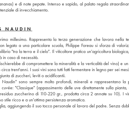
(ananas) e di note pepate. Intenso e sapido, al palato regala straordinar
tenziale di invecchiamento.
S NAUDIN
rimo millesimo. Rappresenta la terza generazione che lavora nella ten
n legato a una particolare scuola, Philippe Foreau si sforza di valorizz
ibrio "tra la terra e il cielo". Il viticoltore pratica un'agricoltura biologica
 in caso di necessità. 
chierebbe di compromettere la mineralità e la verticalità del vino) e un u
irca trent'anni. I suoi vini sono tutti fatti fermentare in legno per sei mesi
ta di zuccheri, leviti o acidificantii. 
os Naudin" sono sempre molto profondi, minerali e rappresentano la pe
are cuvée: "Classique" (appassimento delle uve direttamente sulla pianta,
residuo zuccherino di 110-220 gr., prodotta circa 2 annate su 10). I vini
no stile ricco e a un'ottima persistenza aromatica. 
iglia, aggiungendo il suo tocco personale al lavoro del padre. Senza dubb