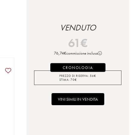
VENDUTO
61
€
76,74
€
commissione inclusa
CRONOLOGIA
PREZZO DI RISERVA:
56
€
STIMA:
70
€
VINI SIMILI IN VENDITA