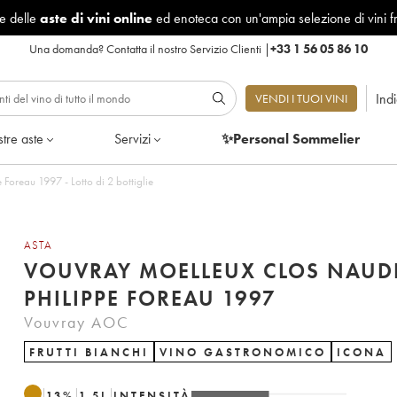
le delle
aste di vini online
ed enoteca con un'ampia selezione di vini f
Una domanda?
Contatta il nostro Servizio Clienti
|
+33 1 56 05 86 10
Ind
VENDI I TUOI VINI
tre aste
Servizi
✨Personal Sommelier
Foreau 1997 - Lotto di 2 bottiglie
ASTA
VOUVRAY MOELLEUX CLOS NAUDI
PHILIPPE FOREAU 1997
Vouvray AOC
FRUTTI BIANCHI
VINO GASTRONOMICO
ICONA
13
%
1.5
L
INTENSITÀ