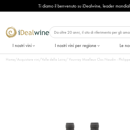
Ti diamo il benvenuto su iDealwine, leader mondia
I nostri vini
I nostri vini per regione
Le nos
Home
/
Acquistare vini
/
Valle della Loira
/
Vouvray Moelleux Clos Naudin - Philippe 