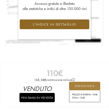
Accesso gratuito e illimitato
alle statistiche e indici di oltre 150.000 vini
L'INDICE IN DETTAGLIO
110
€
138,38
€
commissione inclusa
VENDUTO
CRONOLOGIA
PREZZO DI RISERVA:
100
€
VINI SIMILI IN VENDITA
STIMA:
130
€