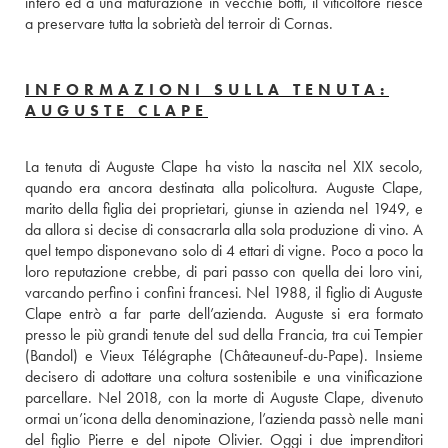
intero ed a una maturazione in vecchie botti, il viticoltore riesce 
a preservare tutta la sobrietà del terroir di Cornas.
INFORMAZIONI SULLA TENUTA:
AUGUSTE CLAPE
La tenuta di Auguste Clape ha visto la nascita nel XIX secolo, 
quando era ancora destinata alla policoltura. Auguste Clape, 
marito della figlia dei proprietari, giunse in azienda nel 1949, e 
da allora si decise di consacrarla alla sola produzione di vino. A 
quel tempo disponevano solo di 4 ettari di vigne. Poco a poco la 
loro reputazione crebbe, di pari passo con quella dei loro vini, 
varcando perfino i confini francesi. Nel 1988, il figlio di Auguste 
Clape entrò a far parte dell’azienda. Auguste si era formato 
presso le più grandi tenute del sud della Francia, tra cui Tempier 
(Bandol) e Vieux Télégraphe (Châteauneuf-du-Pape). Insieme 
decisero di adottare una coltura sostenibile e una vinificazione 
parcellare. Nel 2018, con la morte di Auguste Clape, divenuto 
ormai un’icona della denominazione, l’azienda passò nelle mani 
del figlio Pierre e del nipote Olivier. Oggi i due imprenditori 