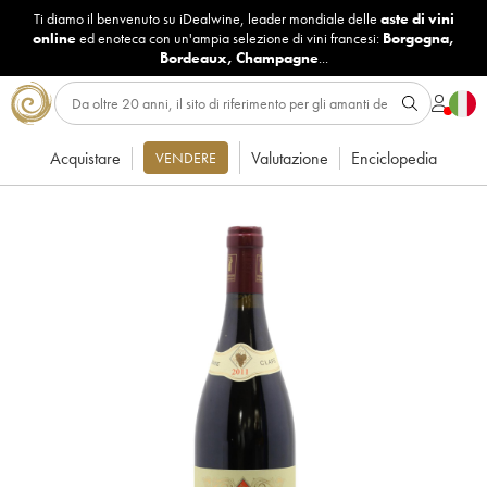
Ti diamo il benvenuto su iDealwine, leader mondiale delle
aste di vini
online
ed enoteca con un'ampia selezione di vini francesi:
Borgogna
,
Bordeaux
,
Champagne
...
Acquistare
Valutazione
Enciclopedia
VENDERE