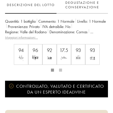
DEGUSTAZIONE E
DESCRIZIONE DEL LOTTO
CONSERVAZIONE
Quantità:
1 bottiglia
Commento:
1 Normale
Livello:
1
Normale
Provenienza:
privato
IVA detraibile:
no
Regione:
Valle del Rodano
Denominazione:
Cornas
Proprietario:
Auguste Clape
Maggiori informazioni…
94
96
92
17.5
93
93
CONTROLLATO, VALUTATO E CERTIFICATO
DA UN ESPERTO IDEALWINE