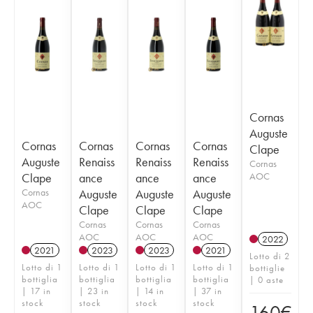
Cornas
Auguste
Cornas
Cornas
Cornas
Cornas
Clape
Auguste
Renaiss
Renaiss
Renaiss
Cornas
Clape
ance
ance
ance
AOC
Cornas
Auguste
Auguste
Auguste
AOC
Clape
Clape
Clape
Cornas
Cornas
Cornas
AOC
AOC
AOC
2022
2021
2023
2023
2021
Lotto di 2
Lotto di 1
Lotto di 1
Lotto di 1
Lotto di 1
bottiglie
bottiglia
bottiglia
bottiglia
bottiglia
| 0 aste
| 17 in
| 23 in
| 14 in
| 37 in
stock
stock
stock
stock
160
€