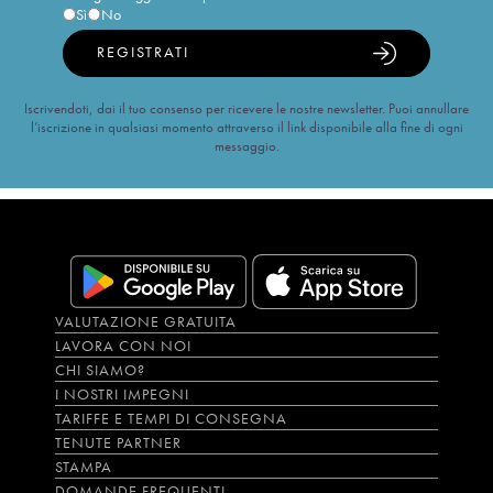
Sì
No
REGISTRATI
Iscrivendoti, dai il tuo consenso per ricevere le nostre newsletter. Puoi annullare
l’iscrizione in qualsiasi momento attraverso il link disponibile alla fine di ogni
messaggio.
VALUTAZIONE GRATUITA
LAVORA CON NOI
CHI SIAMO?
I NOSTRI IMPEGNI
TARIFFE E TEMPI DI CONSEGNA
TENUTE PARTNER
STAMPA
DOMANDE FREQUENTI