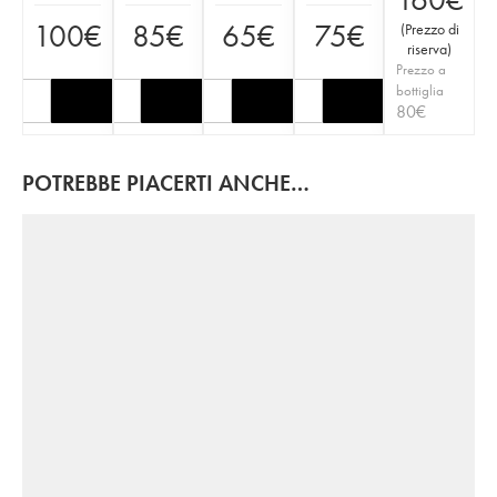
100
€
85
€
65
€
75
€
(
Prezzo di
riserva
)
Prezzo a
bottiglia
80
€
POTREBBE PIACERTI ANCHE…