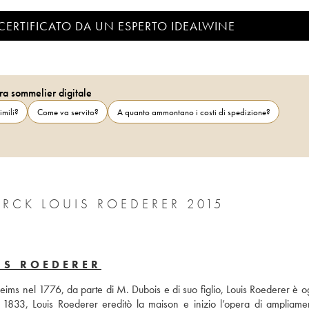
CERTIFICATO DA UN ESPERTO IDEALWINE
ra sommelier digitale
imili?
Come va servito?
A quanto ammontano i costi di spedizione?
ARCK LOUIS ROEDERER 2015
IS ROEDERER
Reims nel 1776, da parte di M. Dubois e di suo figlio, Louis Roederer è o
833, Louis Roederer ereditò la maison e inizio l’opera di ampliamen