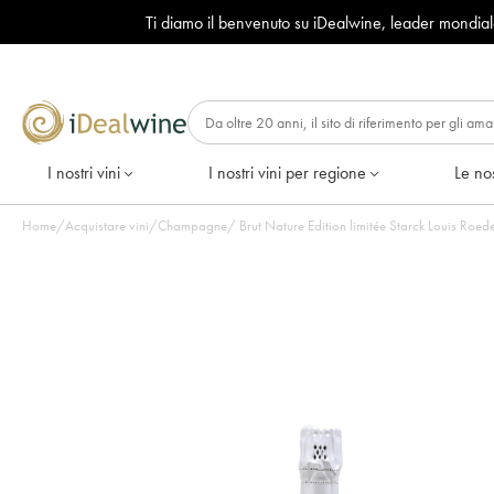
Ti diamo il benvenuto su iDealwine, leader mondia
I nostri vini
I nostri vini per regione
Le nos
Home
/
Acquistare vini
/
Champagne
/
Brut Nature Edition limitée Starck Louis Roede