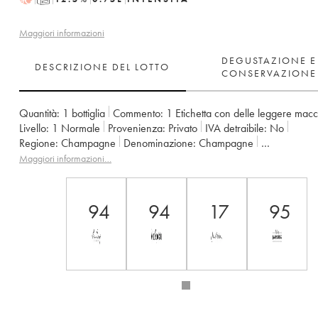
Maggiori informazioni
DEGUSTAZIONE E
DESCRIZIONE DEL LOTTO
CONSERVAZIONE
Quantità:
1 bottiglia
Commento:
1 Etichetta con delle leggere mac
Livello:
1
Normale
Provenienza:
privato
IVA detraibile:
no
Regione:
Champagne
Denominazione:
Champagne
Proprietario:
Louis Roederer
Maggiori informazioni…
94
94
17
95