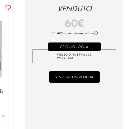
VENDUTO
60
€
75,48
€
commissione inclusa
CRONOLOGIA
PREZZO DI RISERVA:
60
€
STIMA:
80
€
VINI SIMILI IN VENDITA
is
 10 in