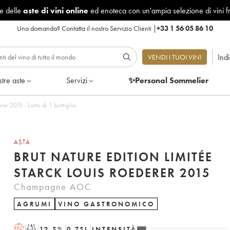
le delle
aste di vini online
ed enoteca con un'ampia selezione di vini f
Una domanda?
Contatta il nostro Servizio Clienti
|
+33 1 56 05 86 10
Ind
VENDI I TUOI VINI
tre aste
Servizi
✨Personal Sommelier
rer 2015 - Lotto di 1 bottiglia
ASTA
BRUT NATURE EDITION LIMITÉE
STARCK LOUIS ROEDERER 2015
Champagne AOC
AGRUMI
VINO GASTRONOMICO
H
T
12.5
%
0.75
L
INTENSITÀ