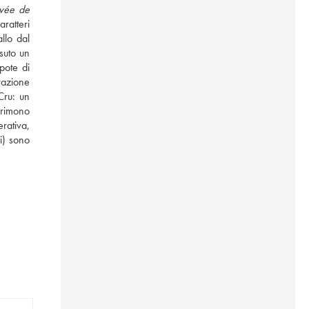
vée de 
atteri 
lo dal 
uto un 
ote di 
azione 
ru: un 
primono 
rativa, 
i) sono 