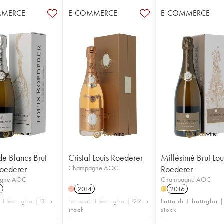
MMERCE
E-COMMERCE
E-COMMERCE
de Blancs Brut
Cristal Louis Roederer
Millésimé Brut Lou
Roederer
Champagne AOC
Roederer
gne AOC
Champagne AOC
6
2014
2016
H
H
 1 bottiglia | 3 in
Lotto di 1 bottiglia | 29 in
Lotto di 1 bottiglia |
stock
stock