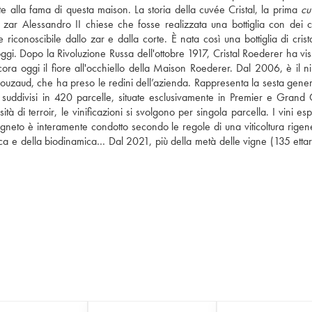
te alla fama di questa maison. La storia della cuvée Cristal, la prima 
cu
ar Alessandro II chiese che fosse realizzata una bottiglia con dei car
conoscibile dallo zar e dalla corte. È nata così una bottiglia di cristal
i. Dopo la Rivoluzione Russa dell'ottobre 1917, Cristal Roederer ha viss
ra oggi il fiore all'occhiello della Maison Roederer. Dal 2006, è il nip
ouzaud, che ha preso le redini dell’azienda. Rappresenta la sesta gener
suddivisi in 420 parcelle, situate esclusivamente in Premier e Grand C
à di terroir, le vinificazioni si svolgono per singola parcella. I vini es
vigneto è interamente condotto secondo le regole di una viticoltura rigene
logica e della biodinamica… Dal 2021, più della metà delle vigne (135 ettar