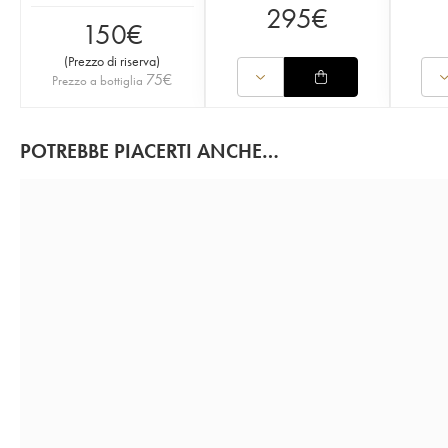
295
€
150
€
(
Prezzo di riserva
)
75
€
Prezzo a bottiglia
POTREBBE PIACERTI ANCHE…