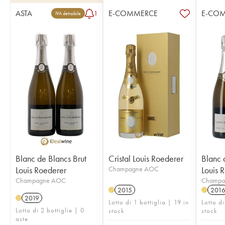
ASTA
E-COMMERCE
E-CO
1
IVA detraibile
Blanc de Blancs Brut
Cristal Louis Roederer
Blanc 
Louis Roederer
Champagne AOC
Louis 
Champagne AOC
Champa
2015
201
H
H
2019
H
Lotto di 1 bottiglia | 19 in
Lotto di
Lotto di 2 bottiglie | 0
stock
stock
aste