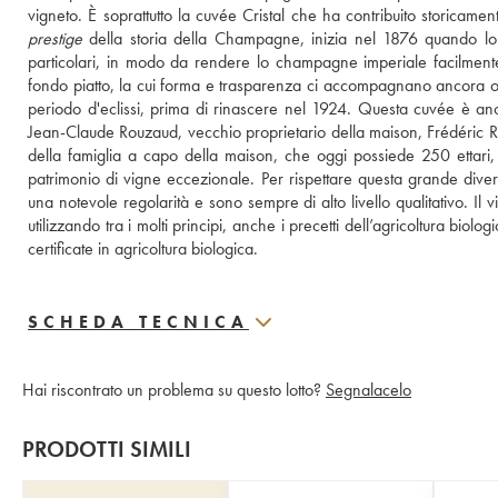
vigneto. È soprattutto la cuvée Cristal che ha contribuito storicamen
prestige
 della storia della Champagne, inizia nel 1876 quando lo z
particolari, in modo da rendere lo champagne imperiale facilmente ri
fondo piatto, la cui forma e trasparenza ci accompagnano ancora ogg
periodo d'eclissi, prima di rinascere nel 1924. Questa cuvée è anco
Jean-Claude Rouzaud, vecchio proprietario della maison, Frédéric R
della famiglia a capo della maison, che oggi possiede 250 ettari, 
patrimonio di vigne eccezionale. Per rispettare questa grande diversit
una notevole regolarità e sono sempre di alto livello qualitativo. Il 
utilizzando tra i molti principi, anche i precetti dell’agricoltura bio
certificate in agricoltura biologica.
SCHEDA TECNICA
Hai riscontrato un problema su questo lotto?
Segnalacelo
PRODOTTI SIMILI