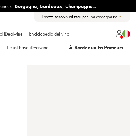
rancesi:
Borgogna
,
Bordeaux
,
Champagne
...
I prezzi sono visualizzati per una consegna in:
ici iDealwine
Enciclopedia del vino
I must-have iDealwine
🍇
Bordeaux En Primeurs