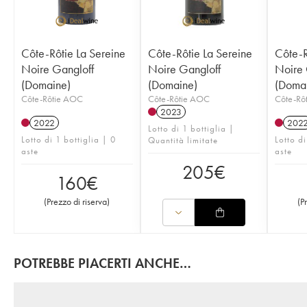
Côte-Rôtie La Sereine
Côte-Rôtie La Sereine
Côte-R
Noire Gangloff
Noire Gangloff
Noire 
(Domaine)
(Domaine)
(Doma
Côte-Rôtie AOC
Côte-Rôtie AOC
Côte-Rô
2023
2022
202
Lotto di 1 bottiglia |
Lotto di 1 bottiglia | 0
Lotto di
Quantità limitate
aste
aste
205
€
160
€
(
Prezzo di riserva
)
(
P
POTREBBE PIACERTI ANCHE…