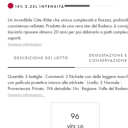
14
%
2.25
L
INTENSITÀ
Un incredibile Côte-Rôtie che unisce complessità e finezza, profondi
consistenza vellutata. Prodotto da una vera star del Rodano, è consig
lasciarlo riposare almeno 20 anni per poi abbinarlo a piatti comples
saporiti.
Maggiori informazioni
DEGUSTAZIONE E
DESCRIZIONE DEL LOTTO
CONSERVAZIONE
Quantità:
3 bottiglie
Commenti:
3 Etichette con delle leggere macc
con pellicola protettiva intorno alle etichette
Livello:
3
Normale
Provenienza:
privato
IVA detraibile:
no
Regione:
Valle del Rodan
Denominazione:
Côte-Rôtie
Proprietario:
Gangloff (Domaine)
Maggiori informazioni…
96