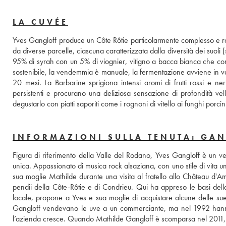
LA CUVÉE
Yves Gangloff produce un Côte Rôtie particolarmente complesso e raff
da diverse parcelle, ciascuna caratterizzata dalla diversità dei suoli (sc
95% di syrah con un 5% di viognier, vitigno a bacca bianca che confe
sostenibile, la vendemmia è manuale, la fermentazione avviene in vas
20 mesi. La Barbarine sprigiona intensi aromi di frutti rossi e ner
persistenti e procurano una deliziosa sensazione di profondità vell
degustarlo con piatti saporiti come i rognoni di vitello ai funghi porcin
INFORMAZIONI SULLA TENUTA: GA
Figura di riferimento della Valle del Rodano, Yves Gangloff è un vero 
unica. Appassionato di musica rock alsaziana, con uno stile di vita un
sua moglie Mathilde durante una visita al fratello allo Château d'A
pendii della Côte-Rôtie e di Condrieu. Qui ha appreso le basi della
locale, propone a Yves e sua moglie di acquistare alcune delle sue 
Gangloff vendevano le uve a un commerciante, ma nel 1992 hanno d
l’azienda cresce. Quando Mathilde Gangloff è scomparsa nel 2011, i 