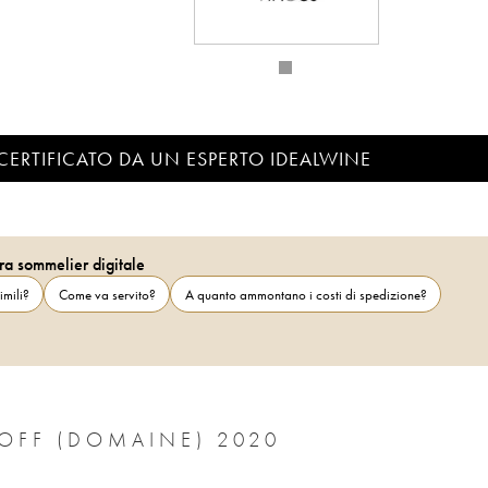
CERTIFICATO DA UN ESPERTO IDEALWINE
ra sommelier digitale
imili?
Come va servito?
A quanto ammontano i costi di spedizione?
CÔTE-RÔTIE LA BARBARINE GANGLOFF (DOMAINE) 2020