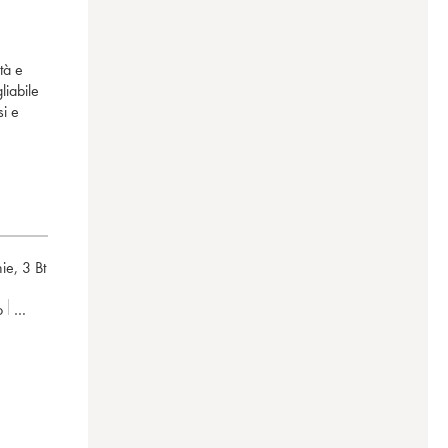
tà e
liabile
si e
hie
,
3 Bt
o