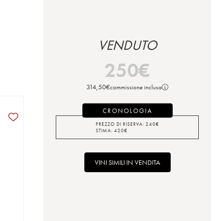
VENDUTO
250
€
314,50
€
commissione inclusa
CRONOLOGIA
PREZZO DI RISERVA:
240
€
STIMA:
420
€
VINI SIMILI IN VENDITA