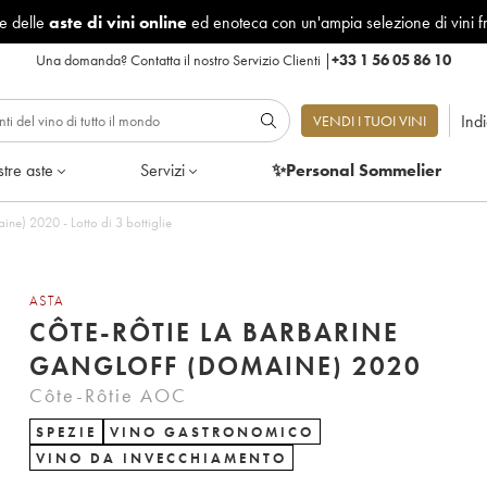
le delle
aste di vini online
ed enoteca con un'ampia selezione di vini f
Una domanda?
Contatta il nostro Servizio Clienti
|
+33 1 56 05 86 10
Ind
VENDI I TUOI VINI
tre aste
Servizi
✨Personal Sommelier
Côte-Rôtie La Barbarine Gangloff (Domaine) 2020 - Lotto di 3 bottiglie
ASTA
CÔTE-RÔTIE LA BARBARINE
GANGLOFF (DOMAINE) 2020
Côte-Rôtie AOC
SPEZIE
VINO GASTRONOMICO
VINO DA INVECCHIAMENTO