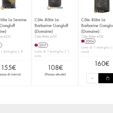
ôtie La Sereine
Côte-Rôtie La
Côte-Rôtie La
Gangloff
Barbarine Gangloff
Barbarine Ganglof
ine)
(Domaine)
(Domaine)
tie AOC
Côte-Rôtie AOC
Côte-Rôtie AOC
2004
2
2017
Lotto di 1 bottiglia |
 1 bottiglia | 0
Lotto di 1 bottiglia | 1
stock
asta
160
€
155
€
108
€
rezzo di riserva
)
(
Prezzo attuale
)