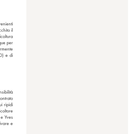
nienti 
hito il 
coltura 
ue per 
rmente 
) e di 
ibilità 
ontrato 
i ripidi 
oltore 
e Yves 
vare e 