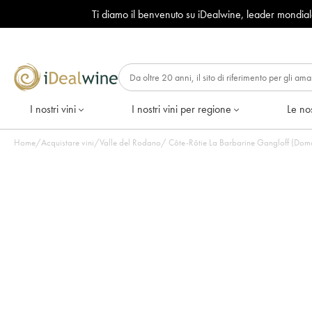
Ti diamo il benvenuto su iDealwine, leader mondia
I nostri vini
I nostri vini per regione
Le nos
Home
/
Acquistare vini
/
Valle del Rodano
/