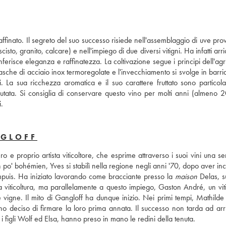
inato. Il segreto del suo successo risiede nell'assemblaggio di uve prove
isto, granito, calcare) e nell'impiego di due diversi vitigni. Ha infatti arricc
risce eleganza e raffinatezza. La coltivazione segue i principi dell'agri
che di acciaio inox termoregolate e l'invecchiamento si svolge in barriq
i. La sua ricchezza aromatica e il suo carattere fruttato sono particola
utata. Si consiglia di conservare questo vino per molti anni (almeno 20
i.
NGLOFF
e proprio artista viticoltore, che esprime attraverso i suoi vini una sens
 po' bohémien, Yves si stabilì nella regione negli anni '70, dopo aver inc
mpuis. Ha iniziato lavorando come bracciante presso la 
maison
 Delas, su
 viticoltura, ma parallelamente a questo impiego, Gaston André, un vitic
vigne. Il mito di Gangloff ha dunque inizio. Nei primi tempi, Mathilde 
eciso di firmare la loro prima annata. Il successo non tarda ad arri
figli Wolf ed Elsa, hanno preso in mano le redini della tenuta.