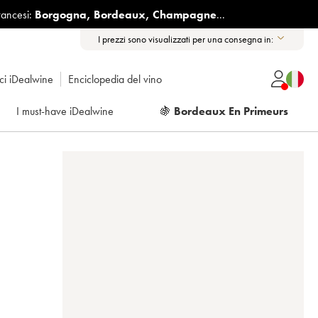
rancesi:
Borgogna
,
Bordeaux
,
Champagne
...
I prezzi sono visualizzati per una consegna in:
ici iDealwine
Enciclopedia del vino
I must-have iDealwine
🍇
Bordeaux En Primeurs