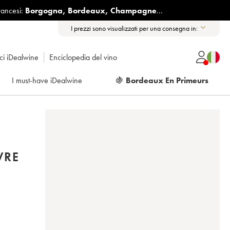
rancesi:
Borgogna
,
Bordeaux
,
Champagne
...
I prezzi sono visualizzati per una consegna in:
ici iDealwine
Enciclopedia del vino
I must-have iDealwine
🍇
Bordeaux En Primeurs
VRE