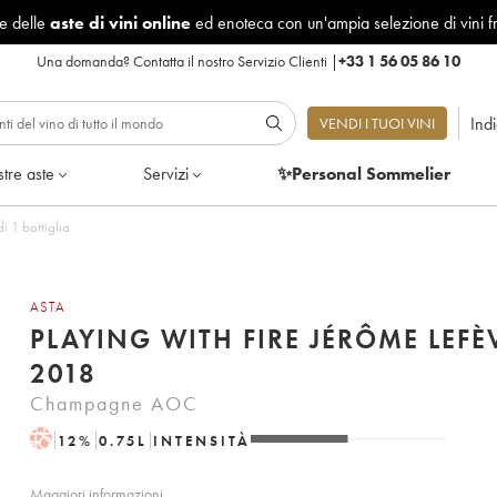
le delle
aste di vini online
ed enoteca con un'ampia selezione di vini f
Una domanda?
Contatta il nostro Servizio Clienti
|
+33 1 56 05 86 10
Ind
VENDI I TUOI VINI
tre aste
Servizi
✨Personal Sommelier
re 2018 - Lotto di 1 bottiglia
ASTA
PLAYING WITH FIRE JÉRÔME LEFÈ
2018
Champagne AOC
H
12
%
0.75
L
INTENSITÀ
Maggiori informazioni