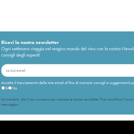
Ricevi la nostra newsletter
Ogni settimana viaggia nel magico mondo del vino con la nostra Newslette
consigli degli esperti!
Accetto il tracciamento delle mie email al fine di ricevere consigli e suggerimenti p
Sì
No
Iscrivendoti, dai il tuo consenso per ricevere le nostre newsletter. Puoi annullare l’iscriz
messaggio.