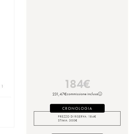
184
€
| 1
231,47
€
commissione inclusa
CRONOLOGIA
PREZZO DI RISERVA:
184
€
STIMA:
300
€