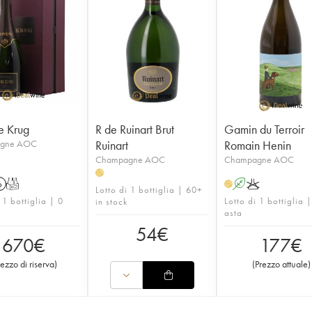
e Krug
R de Ruinart Brut
Gamin du Terroir
gne AOC
Ruinart
Romain Henin
Champagne AOC
Champagne AOC
H
6
T
A
K
H
Lotto di 1 bottiglia | 60+
 1 bottiglia | 0
Lotto di 1 bottiglia 
in stock
asta
54
€
670
€
177
€
rezzo di riserva
)
(
Prezzo attuale
)