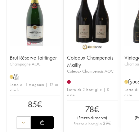
Brut Réserve Taittinger
Coteaux Champenois
Vintag
Champagne AOC
Mailly
Champa
Coteaux Champenois AOC
T
H
200
H
Lotto di 1 magnum | 12 in
Lotto di 2 bottiglie | 0
Lotto di
stock
aste
aste
85
€
78
€
(
Prezzo di riserva
)
(
P
39
€
Prezzo a bottiglia