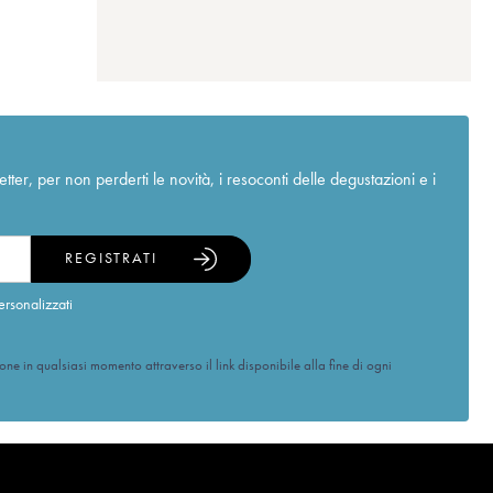
r, per non perderti le novità, i resoconti delle degustazioni e i
REGISTRATI
ersonalizzati
ione in qualsiasi momento attraverso il link disponibile alla fine di ogni