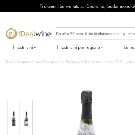
Ti diamo il benvenuto su iDealwine, leader mondia
I nostri vini
I nostri vini per regione
Le nos
Home
/
Acquistare vini
/
Champagne
/
Playing with Fire Jérôme Lefèv