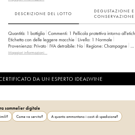
DEGUSTAZIONE E
DESCRIZIONE DEL LOTTO
CONSERVAZIONE
Quantità:
1 bottiglia
Commenti:
1 Pellicola protettiva intorno all'etic
Etichetta con delle leggere macchie
Livello:
1
Normale
Provenienza:
privato
IVA detraibile:
no
Regione:
Champagne
Denominazione:
Champagne
Proprietario:
Jérôme Lefèvre
Maggiori informazioni…
CERTIFICATO DA UN ESPERTO IDEALWINE
ra sommelier digitale
imili?
Come va servito?
A quanto ammontano i costi di spedizione?