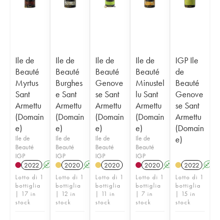
Ile de
Ile de
Ile de
Ile de
IGP Ile
Beauté
Beauté
Beauté
Beauté
de
Myrtus
Burghes
Genove
Minustel
Beauté
Sant
e Sant
se Sant
lu Sant
Genove
Armettu
Armettu
Armettu
Armettu
se Sant
(Domain
(Domain
(Domain
(Domain
Armettu
e)
e)
e)
e)
(Domain
Ile de
Ile de
Ile de
Ile de
e)
Beauté
Beauté
Beauté
Beauté
IGP
IGP
IGP
IGP
2022
A
2020
A
2020
2020
A
2022
A
Lotto di 1
Lotto di 1
Lotto di 1
Lotto di 1
Lotto di 1
bottiglia
bottiglia
bottiglia
bottiglia
bottiglia
| 17 in
| 12 in
| 11 in
| 7 in
| 15 in
stock
stock
stock
stock
stock