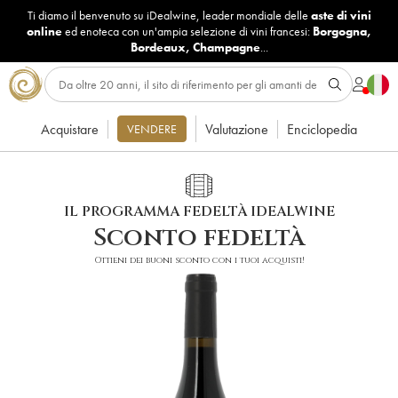
Ti diamo il benvenuto su iDealwine, leader mondiale delle
aste di vini
online
ed enoteca con un'ampia selezione di vini francesi:
Borgogna
,
Bordeaux
,
Champagne
...
Acquistare
Valutazione
Enciclopedia
VENDERE
IL PROGRAMMA FEDELTÀ IDEALWINE
Sconto fedeltà
Ottieni dei buoni sconto con i tuoi acquisti!