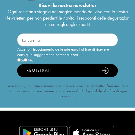
Ricevi la nostra newsletter
Ogni settimana viaggia nel magico mondo del vino con la nostra
Newsletter, per non perderti le novità, i resoconti delle degustazioni
e i consigli degli esperti!
Accetto il tracciamento delle mie email al fine di ricevere
consigli e suggerimenti personalizzati
Sì
No
REGISTRATI
Iscrivendoti, dai il tuo consenso per ricevere le nostre newsletter. Puoi annullare
l’iscrizione in qualsiasi momento attraverso il link disponibile alla fine di ogni
messaggio.