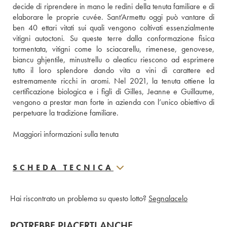
decide di riprendere in mano le redini della tenuta familiare e di 
elaborare le proprie cuvée. Sant’Armettu oggi può vantare di 
ben 40 ettari vitati sui quali vengono coltivati essenzialmente 
vitigni autoctoni. Su queste terre dalla conformazione fisica 
tormentata, vitigni come lo sciacarellu, rimenese, genovese, 
biancu ghjentile, minustrellu o aleaticu riescono ad esprimere 
tutto il loro splendore dando vita a vini di carattere ed 
estremamente ricchi in aromi. Nel 2021, la tenuta ottiene la 
certificazione biologica e i figli di Gilles, Jeanne e Guillaume, 
vengono a prestar man forte in azienda con l’unico obiettivo di 
perpetuare la tradizione familiare.
Maggiori informazioni sulla tenuta
SCHEDA TECNICA
Hai riscontrato un problema su questo lotto?
Segnalacelo
POTREBBE PIACERTI ANCHE…