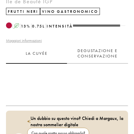
Ile de Beauté IGP
FRUTTI NERI
VINO GASTRONOMICO
A
13
%
0.75
L
INTENSITÀ
Maggiori informazioni
DEGUSTAZIONE E
LA CUVÉE
CONSERVAZIONE
Un dubbio su questo vino? Chiedi a Margaux, la
nostra sommelier digitale
Con quale piatto posso abbinarlo?