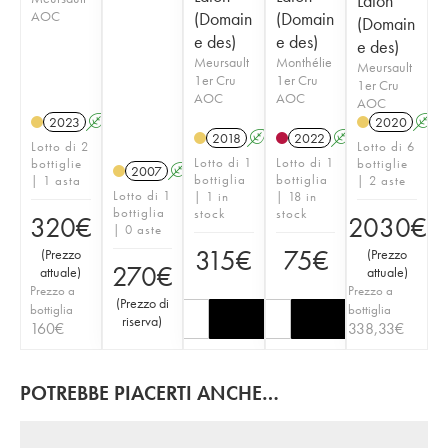
Lafon
AOC
(Domain
(Domain
(Domain
e des)
e des)
e des)
Meursault
Monthélie
Meursault
1er Cru
1er Cru
1er Cru
AOC
AOC
AOC
2023
A
2020
A
2018
A
2022
A
Lotto di 2
Lotto di 6
Lotto di 1
Lotto di 1
bottiglie
bottiglie
2007
A
bottiglia
bottiglia
| 1 asta
| 2 aste
Lotto di 1
| 1 in
| 18 in
bottiglia
stock
stock
320
€
2030
€
| 0 aste
315
€
75
€
(
Prezzo
(
Prezzo
270
€
attuale
)
attuale
)
Prezzo a
Prezzo a
(
Prezzo di
bottiglia
bottiglia
riserva
)
160
€
338,33
€
POTREBBE PIACERTI ANCHE…