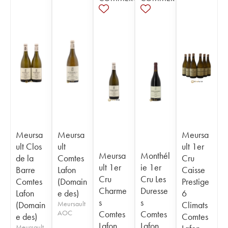
Meursa
Meursa
Meursa
ult Clos
ult
ult 1er
Meursa
Monthél
de la
Comtes
Cru
ult 1er
ie 1er
Barre
Lafon
Caisse
Cru
Cru Les
Comtes
(Domain
Prestige
Charme
Duresse
Lafon
e des)
6
s
s
(Domain
Meursault
Climats
AOC
Comtes
Comtes
e des)
Comtes
Lafon
Lafon
Meursault