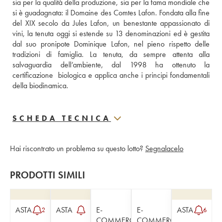
sia per la qualità della produzione, sia per la fama mondiale che 
si è guadagnata: il Domaine des Comtes Lafon. Fondata alla fine 
del XIX secolo da Jules Lafon, un benestante appassionato di 
vini, la tenuta oggi si estende su 13 denominazioni ed è gestita 
dal suo pronipote Dominique Lafon, nel pieno rispetto delle 
tradizioni di famiglia. La tenuta, da sempre attenta alla 
salvaguardia dell’ambiente, dal 1998 ha ottenuto la 
certificazione  biologica e applica anche i principi fondamentali 
della biodinamica.
SCHEDA TECNICA
Hai riscontrato un problema su questo lotto?
Segnalacelo
PRODOTTI SIMILI
ASTA
ASTA
E-
E-
ASTA
2
6
COMMERCE
COMMERCE