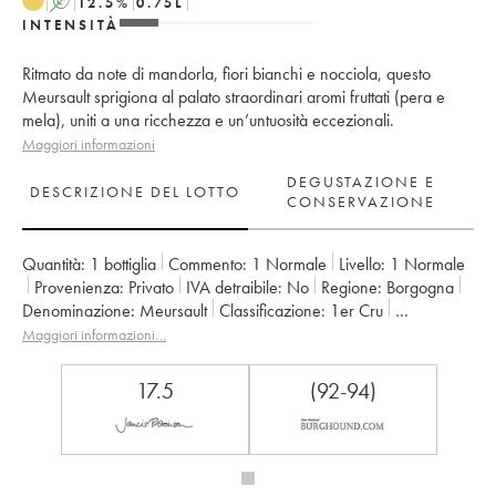
A
12.5
%
0.75
L
INTENSITÀ
Ritmato da note di mandorla, fiori bianchi e nocciola, questo
Meursault sprigiona al palato straordinari aromi fruttati (pera e
mela), uniti a una ricchezza e un’untuosità eccezionali.
Maggiori informazioni
DEGUSTAZIONE E
DESCRIZIONE DEL LOTTO
CONSERVAZIONE
Quantità:
1 bottiglia
Commento:
1 Normale
Livello:
1
Normale
Provenienza:
privato
IVA detraibile:
no
Regione:
Borgogna
Denominazione:
Meursault
Classificazione:
1er Cru
Proprietario:
Comtes Lafon (Domaine des)
Maggiori informazioni…
17.5
(92-94)