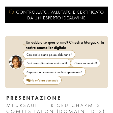
CONTROLLATO, VALUTATO E CERTIFICATO
DA UN ESPERTO IDEALWINE
Un dubbio su questo vino? Chiedi a Margaux, la
nostra sommelier digitale
Con quale piatto posso abbinarlo?
Puoi consigliarmi dei vini simili?
Come va servito?
A quanto ammontano i costi di spedizione?
Ho un'altra domanda
PRESENTAZIONE
MEURSAULT 1ER CRU CHARMES
COMTES LAFON (DOMAINE DES)