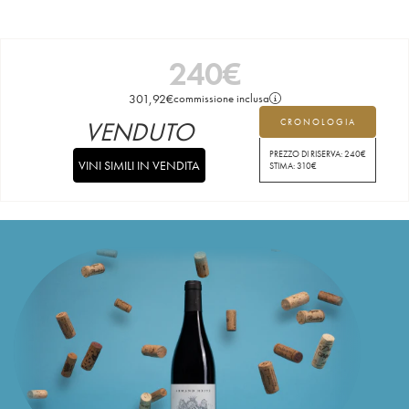
240
€
301,92
€
commissione inclusa
VENDUTO
CRONOLOGIA
PREZZO DI RISERVA:
240
€
VINI SIMILI IN VENDITA
STIMA:
310
€