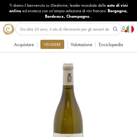
Ti diamo il benvenuto su iDealwine, leader mondiale delle
aste di vini
online
ed enoteca con un'ampia selezione di vini francesi:
Borgogna
,
Bordeaux
,
Champagne
...
Acquistare
Valutazione
Enciclopedia
VENDERE