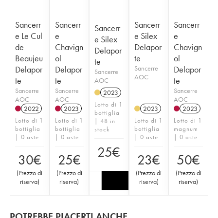
Sancerr
Sancerr
Sancerr
Sancerr
Sancerr
e Le Cul
e
e Silex
e
e Silex
de
Chavign
Delapor
Chavign
Delapor
Beaujeu
ol
te
ol
te
Delapor
Delapor
Sancerre
Delapor
Sancerre
AOC
te
te
te
AOC
Sancerre
Sancerre
Sancerre
2023
AOC
AOC
AOC
Lotto di 1
2022
2023
2023
2023
bottiglia
Lotto di 1
Lotto di 1
Lotto di 1
Lotto di 1
| 48 in
bottiglia
bottiglia
bottiglia
magnum
stock
| 0 aste
| 0 aste
| 0 aste
| 0 aste
25
€
30
€
25
€
23
€
50
€
(
Prezzo di
(
Prezzo di
(
Prezzo di
(
Prezzo di
riserva
)
riserva
)
riserva
)
riserva
)
POTREBBE PIACERTI ANCHE…