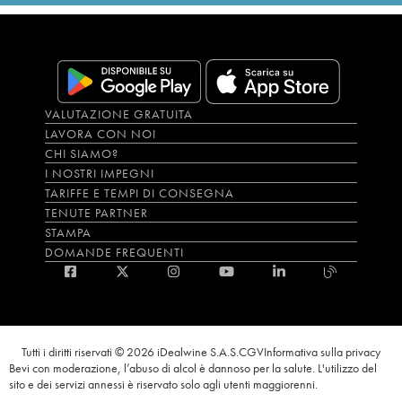
VALUTAZIONE GRATUITA
LAVORA CON NOI
CHI SIAMO?
I NOSTRI IMPEGNI
TARIFFE E TEMPI DI CONSEGNA
TENUTE PARTNER
STAMPA
DOMANDE FREQUENTI
Tutti i diritti riservati © 2026 iDealwine S.A.S.
CGV
Informativa sulla privacy
Bevi con moderazione, l’abuso di alcol è dannoso per la salute. L'utilizzo del
sito e dei servizi annessi è riservato solo agli utenti maggiorenni.