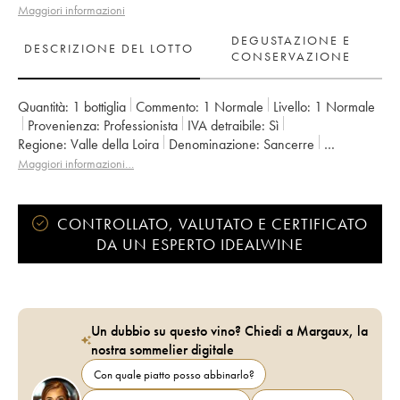
Maggiori informazioni
DEGUSTAZIONE E
DESCRIZIONE DEL LOTTO
CONSERVAZIONE
Quantità:
1 bottiglia
Commento:
1 Normale
Livello:
1
Normale
Provenienza:
professionista
IVA detraibile:
sì
Regione:
Valle della Loira
Denominazione:
Sancerre
Proprietario:
Delaporte
Maggiori informazioni…
CONTROLLATO, VALUTATO E CERTIFICATO
DA UN ESPERTO IDEALWINE
Un dubbio su questo vino? Chiedi a Margaux, la
nostra sommelier digitale
Con quale piatto posso abbinarlo?