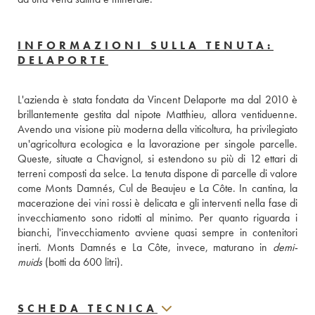
INFORMAZIONI SULLA TENUTA:
DELAPORTE
L'azienda è stata fondata da Vincent Delaporte ma dal 2010 è 
brillantemente gestita dal nipote Matthieu, allora ventiduenne. 
Avendo una visione più moderna della viticoltura, ha privilegiato 
un'agricoltura ecologica e la lavorazione per singole parcelle. 
Queste, situate a Chavignol, si estendono su più di 12 ettari di 
terreni composti da selce. La tenuta dispone di parcelle di valore 
come Monts Damnés, Cul de Beaujeu e La Côte. In cantina, la 
macerazione dei vini rossi è delicata e gli interventi nella fase di 
invecchiamento sono ridotti al minimo. Per quanto riguarda i 
bianchi, l'invecchiamento avviene quasi sempre in contenitori 
inerti. Monts Damnés e La Côte, invece, maturano in 
demi-
muids
 (botti da 600 litri). 
SCHEDA TECNICA