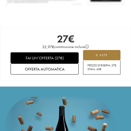
27
€
33,97
€
commissione inclusa
0 ASTE
FAI UN’OFFERTA
(
27
€
)
PREZZO DI RISERVA:
27
€
OFFERTA AUTOMATICA
STIMA:
40
€