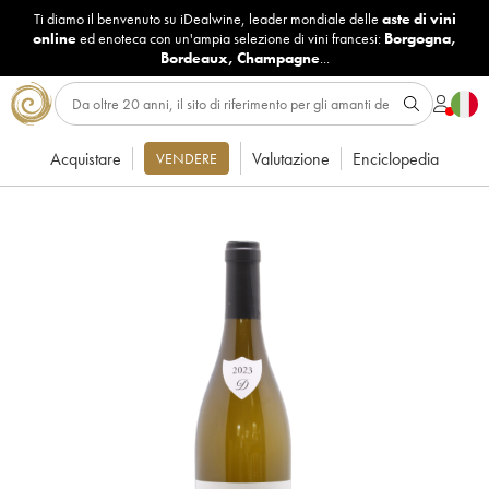
Ti diamo il benvenuto su iDealwine, leader mondiale delle
aste di vini
online
ed enoteca con un'ampia selezione di vini francesi:
Borgogna
,
Bordeaux
,
Champagne
...
Acquistare
Valutazione
Enciclopedia
VENDERE