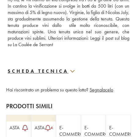
In cantina la vinificazione si svolge in botti da 500 litri (con un 
massimo di 5% di legno nuovo). Virginie, la figlia di Nicolas Joly, 
sta gradualmente assumendo la gestione della tenuta. Questa 
tenuta produce vini dallo  stile molto riconoscibile, con 
maturazioni spinte. Una tenuta unica nel suo genere, che 
produce vini sublimi. Ulteriori informazioni: 
Leggi il post sul blog 
su La Coulée de Serrant
SCHEDA TECNICA
Hai riscontrato un problema su questo lotto?
Segnalacelo
PRODOTTI SIMILI
ASTA
ASTA
E-
E-
E-
4
COMMERCE
COMMERCE
COMMERCE