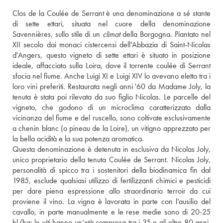
Clos de la Coulée de Serrant è una denominazione a sé stante 
di sette ettari, situata nel cuore della denominazione 
Savennières, sullo stile di un 
climat
 della Borgogna. Piantato nel 
XII secolo dai monaci cistercensi dell'Abbazia di Saint-Nicolas 
d'Angers, questo vigneto di sette ettari è situato in posizione 
ideale, affacciato sulla Loira, dove il torrente coulée di Serrant 
sfocia nel fiume. Anche Luigi XI e Luigi XIV lo avevano eletto tra i 
loro vini preferiti. Restaurata negli anni '60 da Madame Joly, la 
tenuta è stata poi rilevata da suo figlio Nicolas. Le parcelle del 
vigneto, che godono di un microclima caratterizzato dalla 
vicinanza del fiume e del ruscello, sono coltivate esclusivamente 
a chenin blanc (o pineau de la Loire), un vitigno apprezzato per 
la bella acidità e la sua potenza aromatica. 
Questa denominazione è detenuta in esclusiva da Nicolas Joly, 
unico proprietario della tenuta Coulée de Serrant. Nicolas Joly, 
personalità di spicco tra i sostenitori della biodinamica fin dal 
1985, esclude qualsiasi utilizzo di fertilizzanti chimici e pesticidi 
per dare piena espressione allo straordinario terroir da cui 
proviene il vino. La vigna è lavorata in parte con l’ausilio del 
cavallo, in parte manualmente e le rese medie sono di 20-25 
hl/ha; le viti hanno un’età compresa tra i 35 e gli oltre 80 anni. 