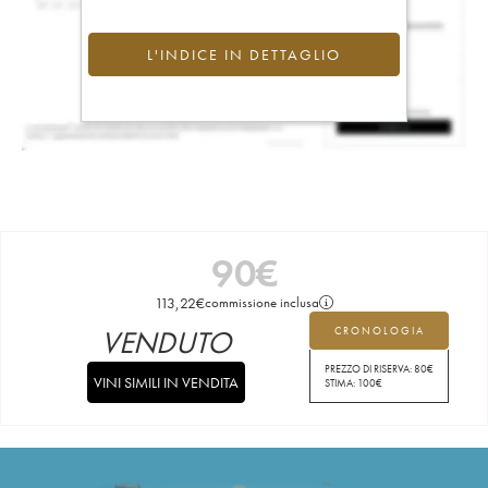
L'INDICE IN DETTAGLIO
90
€
113,22
€
commissione inclusa
VENDUTO
CRONOLOGIA
PREZZO DI RISERVA:
80
€
VINI SIMILI IN VENDITA
STIMA:
100
€