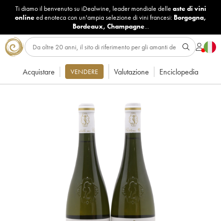
Ti diamo il benvenuto su iDealwine, leader mondiale delle
aste di vini
online
ed enoteca con un'ampia selezione di vini francesi:
Borgogna
,
Bordeaux
,
Champagne
...
Acquistare
Valutazione
Enciclopedia
VENDERE