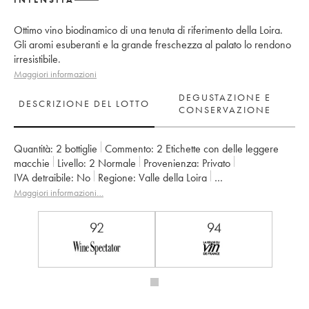
Ottimo vino biodinamico di una tenuta di riferimento della Loira.
Gli aromi esuberanti e la grande freschezza al palato lo rendono
irresistibile.
Maggiori informazioni
DEGUSTAZIONE E
DESCRIZIONE DEL LOTTO
CONSERVAZIONE
Quantità:
2 bottiglie
Commento:
2 Etichette con delle leggere
macchie
Livello:
2
Normale
Provenienza:
privato
IVA detraibile:
no
Regione:
Valle della Loira
Denominazione:
Savennières Roche aux Moines
Maggiori informazioni…
Proprietario:
Vignobles de la Coulée de Serrant - Nicolas Joly
92
94