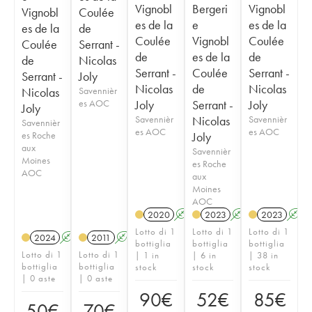
Vignobl
Bergeri
Vignobl
Vignobl
Coulée
es de la
e
es de la
es de la
de
Coulée
Vignobl
Coulée
Coulée
Serrant -
de
es de la
de
de
Nicolas
Serrant -
Coulée
Serrant -
Serrant -
Joly
Nicolas
de
Nicolas
Nicolas
Savennièr
es AOC
Joly
Serrant -
Joly
Joly
Savennièr
Nicolas
Savennièr
Savennièr
es AOC
es AOC
es Roche
Joly
aux
Savennièr
Moines
es Roche
AOC
aux
Moines
AOC
2020
A
S
2023
A
S
2023
A
Lotto di 1
Lotto di 1
Lotto di 1
2024
A
S
2011
A
S
bottiglia
bottiglia
bottiglia
Lotto di 1
Lotto di 1
| 1 in
| 6 in
| 38 in
bottiglia
bottiglia
stock
stock
stock
| 0 aste
| 0 aste
90
€
52
€
85
€
50
€
70
€