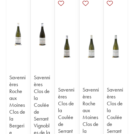
Savenni
Savenni
ères
ères
Savenni
Savenni
Savenni
Roche
Clos de
ères
ères
ères
aux
la
Clos de
Roche
Clos de
Moines
Coulée
la
aux
la
Clos de
de
Coulée
Moines
Coulée
la
Serrant
de
Clos de
de
Bergeri
Vignobl
Serrant
la
Serrant
e
es de la