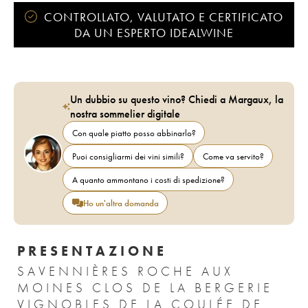
CONTROLLATO, VALUTATO E CERTIFICATO
DA UN ESPERTO IDEALWINE
Un dubbio su questo vino? Chiedi a Margaux, la
nostra sommelier digitale
Con quale piatto posso abbinarlo?
Puoi consigliarmi dei vini simili?
Come va servito?
A quanto ammontano i costi di spedizione?
Ho un'altra domanda
PRESENTAZIONE
SAVENNIÈRES ROCHE AUX
MOINES CLOS DE LA BERGERIE
VIGNOBLES DE LA COULÉE DE